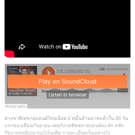
ต่างชาติเทขายบอนด์ไทยเฉียด 2 หมื่นล้านบาทแล้วใน 20 วัน
แรกของเดือนกันยายน เหตุกังวลซัพพลายบอนด์ทะลัก หลัง
รัฐบาลส่งสัญญาณกู้เงินเพิ่ม รายละเอียดเป็นอย่างไร