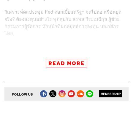
วิเคราะห์ผลประชุม Fed ดอกเบี้ยสหรัฐฯ จะไปต่อ หรือหยุด
จริง? ต้องลงทุนอย่างไร พูดคุยกับ สรพล วีระเมธีกุล ผู้ช่วย
กรรมการผู้จัดการ หัวหน้าทีมกลยุทธ์การลงทุน บล.กสิกร
ไทย
READ MORE
Credits
Show Creator
ศิรัถยา อิศรภักดี, วิทย์ สิทธิเวคิน
Show Producer
ทิวาพร ปิ่นสุข
Co-Producer
FOLLOW US
เตชนันต์ วิทยาสรรเพชร
MEMBERSHIP
Sound Editor
กมลวรรณ ลาภบุญอุดม
Sound Designer & Engineer
ธภัทร ตั้งวงษ์ไชย
Channel Manager
เชษฐพงศ์ ชูประดิษฐ์
Channel Admin
นิพพิชฌน์ ชุลีนวน, พฤกษา แซ่เต็ง
Proofreader
ภาวิกา ขันติศรีสกุล, วรรษมล สิงหโกมล,