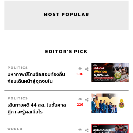
MOST POPULAR
42
ABOUT THE HOST
THE STANDARD PODCAST
EDITOR'S PICK
ทีมงาน THE STANDARD PODCAST
POLITICS
มหากาพย์โกงข้อสอบท้องถิ่น
596
ก่อนเดินหน้าสู่จุดจบใน
สัปดาห์นี้
POLITICS
เส้นทางคดี 44 สส. ในชั้นศาล
226
ฎีกา จะรู้ผลเมื่อไร
WORLD