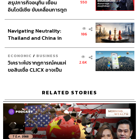
สรุปภารกิจอนุทิน เยือน
550
อินโดนีเซีย ขับเคลื่อนการทูต
เศรษฐกิจเชิงรุก ประกาศหุ้น
ส่วนยุทธศาสตร์ไทย –
Navigating Neutrality:
อินโดนีเซีย
186
Thailand and China in
the Age of a New Global
Order
ECONOMIC
/
BUSINESS
วิเคราะห์ปรากฏการณ์คนแห่
2.6K
ขอสินเชื่อ CLICX อาจเป็น
เพียงยอดภูเขาน้ำแข็ง ของ
ปัญหาหนี้ครัวเรือนไทยที่ถูก
ซุกไว้
RELATED STORIES