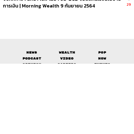
29
การเงิน | Morning Wealth 9 กันยายน 2564
News
Wealth
Pop
Podcast
Video
Now
Opinion
Careers
Events
Privacy
About
Contact
Policy
FOR
ADVERTISING
MEMBERSHIP
© 2017-
2026
The Standard. All rights reserved.