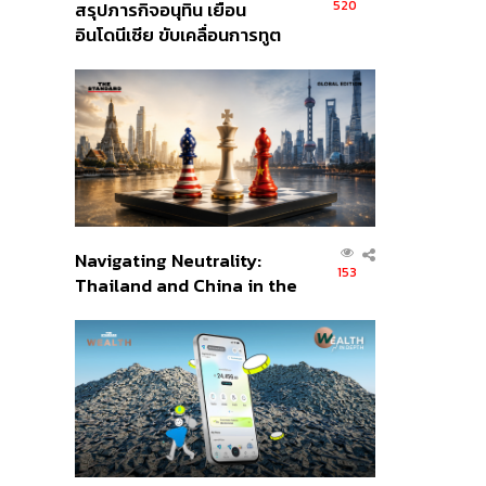
520
สรุปภารกิจอนุทิน เยือน
อินโดนีเซีย ขับเคลื่อนการทูต
เศรษฐกิจเชิงรุก ประกาศหุ้น
ส่วนยุทธศาสตร์ไทย –
อินโดนีเซีย
Navigating Neutrality:
153
Thailand and China in the
Age of a New Global
Order