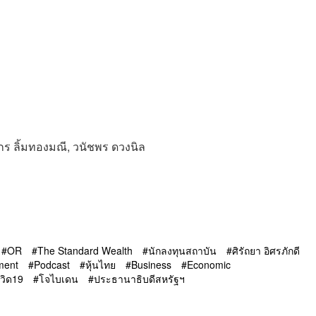
ติกร ลิ้มทองมณี, วนัชพร ดวงนิล
OR
The Standard Wealth
นักลงทุนสถาบัน
ศิรัถยา อิศรภักดี
ment
Podcast
หุ้นไทย
Business
Economic
วิด19
โจไบเดน
ประธานาธิบดีสหรัฐฯ