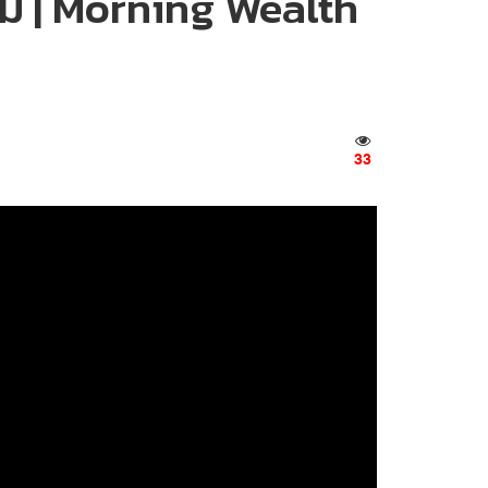
หม | Morning Wealth
33