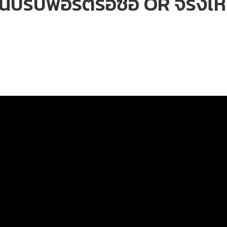
ินปรับพอร์ตรอซื้อ OR จริงไ