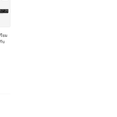
รียม
กับ