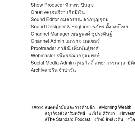
Show Producer ทิวาพร ปิ่นสุข
Creative เจนจิรา เกิดมีเงิน
Sound Editor
กมลวรรณ ลาภบุญอุดม
Sound Designer & Engineer ธภัทร ตั้งวงษ์ไชย
Channel Manager เชษฐพงศ์ ชูประดิษฐ์
Channel Admin เอกราช มอเซอร์
Proofreader ภาสิณี เพิ่มพันธุ์พงศ์
Webmaster
รพีพรรณ เกตุสมพงษ์
Social Media Admin สุทธกิตติ์​ สุทธาวรรณกุล, ธิ
Archive ชริน จำปาวัน
TAGS:
ปตทน้ำมันและการค้าปลีก
Morning Wealth
ธุรกิจอสังหาริมทรัพย์
เฟิร์น ศิรัถยา
Invest
The Standard Podcast
วิทย์ สิทธิเวคิน
โค