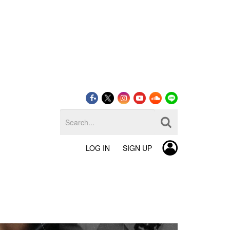
LOG IN
SIGN UP