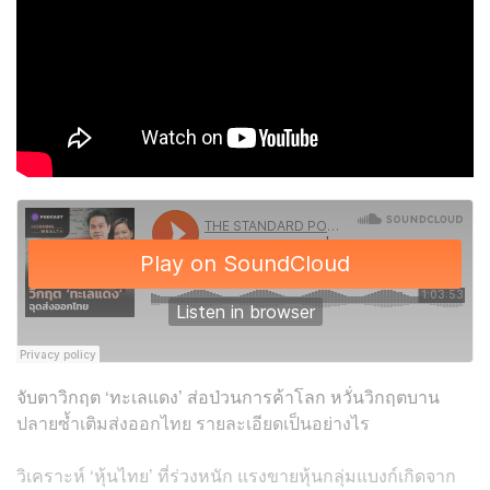
จับตาวิกฤต ‘ทะเลแดง’ ส่อป่วนการค้าโลก หวั่นวิกฤตบาน
ปลายซ้ำเติมส่งออกไทย รายละเอียดเป็นอย่างไร
วิเคราะห์ ‘หุ้นไทย’ ที่ร่วงหนัก แรงขายหุ้นกลุ่มแบงก์เกิดจาก