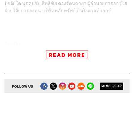
ปัจจัยใด พูดคุยกับ สิทธิชัย ดวงรัตนฉายา ผู้อำนวยการอาวุโส
ฝ่ายวิจัยการลงทุน บริษัทหลักทรัพย์ อินโนเวสท์ เอกซ์
Credits
READ MORE
Show Creator
ศิรัถยา อิศรภักดี, วิทย์ สิทธิเวคิน
Show Producer
ทิวาพร ปิ่นสุข
Co-Producer
เตชนันต์ วิทยาสรรเพชร
Sound Editor
กมลวรรณ ลาภบุญอุดม
Sound Designer & Engineer
FOLLOW US
ธภัทร ตั้งวงษ์ไชย
MEMBERSHIP
Channel Manager
เชษฐพงศ์ ชูประดิษฐ์
Channel Admin
นิพพิชฌน์ ชุลีนวน, พฤกษา แซ่เต็ง
Proofreader
ภาวิกา ขันติศรีสกุล, วรรษมล สิงหโกมล,
ลักษณ์นารา พักตร์เพียงจันทร์
Webmaster
วิศิษฏ์ นิติพัฒนาภิรักษ์
Social Media Admin
สุทธกิตติ์​ สุทธาวรรณกุล, ธิติกร ลิ้ม