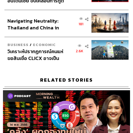
อินโดนีเซีย ขับเคลื่อนการทูต
เศรษฐกิจเชิงรุก ประกาศหุ้น
ส่วนยุทธศาสตร์ไทย –
Navigating Neutrality:
อินโดนีเซีย
181
Thailand and China in
the Age of a New Global
Order
BUSINESS
/
ECONOMIC
วิเคราะห์ปรากฏการณ์คนแห่
2.6K
ขอสินเชื่อ CLICX อาจเป็น
เพียงยอดภูเขาน้ำแข็ง ของ
ปัญหาหนี้ครัวเรือนไทยที่ถูก
ซุกไว้
RELATED STORIES