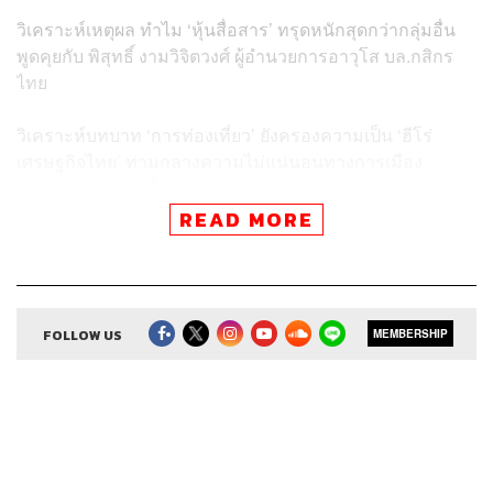
วิเคราะห์เหตุผล ทำไม ‘หุ้นสื่อสาร’ ทรุดหนักสุดกว่ากลุ่มอื่น
พูดคุยกับ พิสุทธิ์ งามวิจิตวงศ์ ผู้อำนวยการอาวุโส บล.กสิกร
ไทย
วิเคราะห์บทบาท ‘การท่องเที่ยว’ ยังครองความเป็น ‘ฮีโร่
เศรษฐกิจไทย’ ท่ามกลางความไม่แน่นอนทางการเมือง
ระหว่างรอรัฐบาลใหม่
READ MORE
Credits
FOLLOW US
MEMBERSHIP
Show Creator
ศิรัถยา อิศรภักดี, วิทย์ สิทธิเวคิน
Show Producer
ทิวาพร ปิ่นสุข
Co-Producer
เตชนันต์ วิทยาสรรเพชร
Sound Editor
กมลวรรณ ลาภบุญอุดม
Sound Designer & Engineer
ธภัทร ตั้งวงษ์ไชย