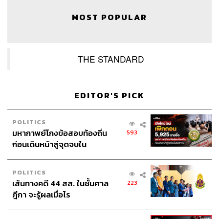
MOST POPULAR
45
EDITOR'S PICK
ABOUT THE HOST
THE STANDARD WEALTH
POLITICS
มหากาพย์โกงข้อสอบท้องถิ่น
สำนักข่าวเศรษฐกิจ ธุรกิจ และการลงทุน โดย
593
ทีมข่าว THE STANDARD
ก่อนเดินหน้าสู่จุดจบใน
สัปดาห์นี้
POLITICS
เส้นทางคดี 44 สส. ในชั้นศาล
223
ฎีกา จะรู้ผลเมื่อไร
WORLD
สรุปภารกิจอนุทิน เยือน
549