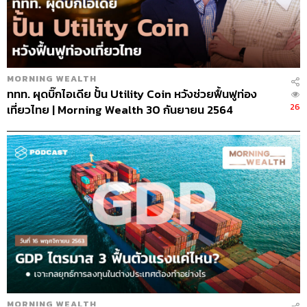
MORNING WEALTH
ททท. ผุดบิ๊กไอเดีย ปั้น Utility Coin หวังช่วยฟื้นฟูท่อง
26
เที่ยวไทย | Morning Wealth 30 กันยายน 2564
MORNING WEALTH
GDP ไตรมาส 3 ฟื้นตัวแรงแค่ไหน | 16 พฤศจิกายน 2563