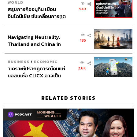
อินโดนีเซีย ขับเคลื่อนการทูต
เศรษฐกิจเชิงรุก ประกาศหุ้น
ส่วนยุทธศาสตร์ไทย –
Navigating Neutrality:
อินโดนีเซีย
185
Thailand and China in
the Age of a New Global
Order
BUSINESS
/
ECONOMIC
วิเคราะห์ปรากฏการณ์คนแห่
2.6K
ขอสินเชื่อ CLICX อาจเป็น
เพียงยอดภูเขาน้ำแข็ง ของ
ปัญหาหนี้ครัวเรือนไทยที่ถูก
ซุกไว้
RELATED STORIES