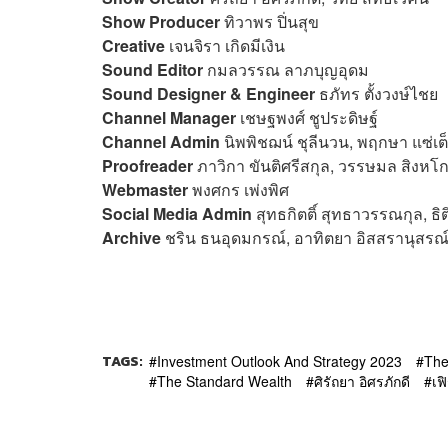
Show Producer
ทิวาพร ปิ่นสุข
Creative
เจนจิรา เกิดมีเงิน
Sound Editor
กมลวรรณ ลาภบุญอุดม
Sound Designer & Engineer
ธภัทร ตั้งวงษ์ไชย
Channel Manager
เชษฐพงศ์ ชูประดิษฐ์
Channel Admin
นิพพิชฌน์ ชุลีนวน, พฤกษา แซ่เต
Proofreader
ภาวิกา ขันติศรีสกุล, วรรษมล สิงหโก
Webmaster
พงศกร เพ่งพิศ
Social Media Admin
สุทธกิตติ์​ สุทธาวรรณกุล, ธิ
Archive
ชริน ธนอุดมกรณ์, อาทิตยา อิสสรานุสรณ
TAGS:
Investment Outlook And Strategy 2023
The
The Standard Wealth
ศิรัถยา อิศรภักดี
เฟ