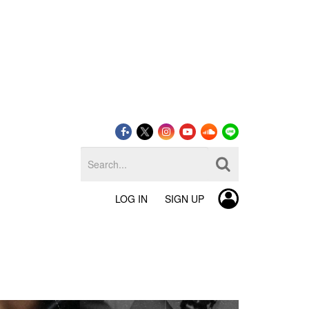
LOG IN
SIGN UP