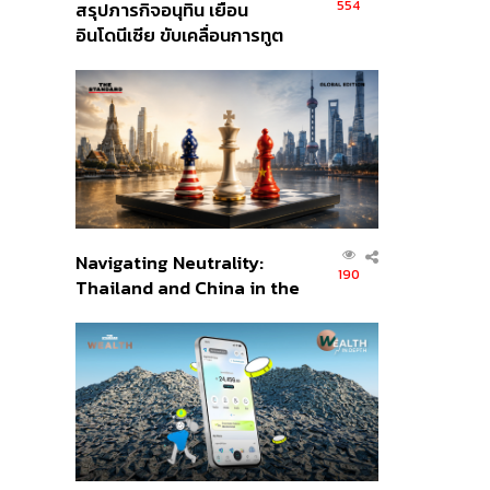
554
สรุปภารกิจอนุทิน เยือน
อินโดนีเซีย ขับเคลื่อนการทูต
เศรษฐกิจเชิงรุก ประกาศหุ้น
ส่วนยุทธศาสตร์ไทย –
อินโดนีเซีย
Navigating Neutrality:
190
Thailand and China in the
Age of a New Global
Order