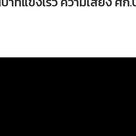
าทแข็งเร็ว ความเสี่ยง ศก.ป