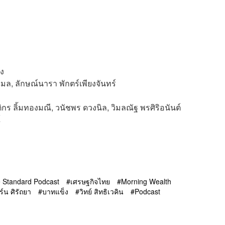
็ง
มล, ลักษณ์นารา พักตร์เพียงจันทร์
ติกร ลิ้มทองมณี, วนัชพร ดวงนิล, วิมลณัฐ พรศิริอนันต์
์
 Standard Podcast
เศรษฐกิจไทย
Morning Wealth
ิร์น ศิรัถยา
บาทแข็ง
วิทย์ สิทธิเวคิน
Podcast