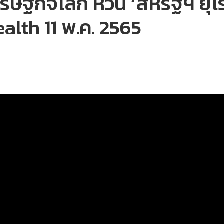
ฐกิจโลก หวั่น ‘สหรัฐฯ ยุโรป
lth 11 พ.ค. 2565