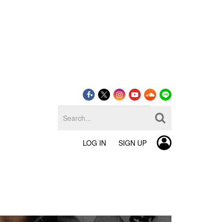
LOG IN
SIGN UP