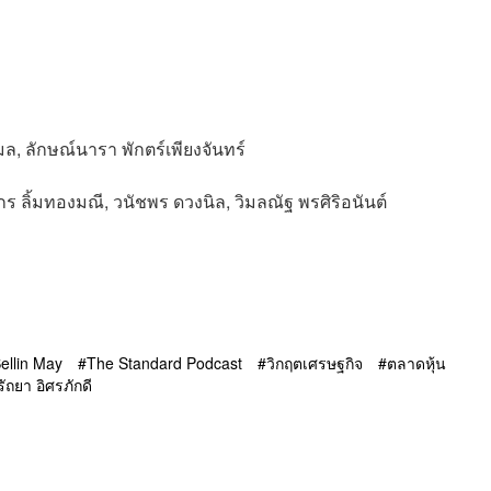
ล, ลักษณ์นารา พักตร์เพียงจันทร์
กร ลิ้มทองมณี, วนัชพร ดวงนิล, วิมลณัฐ พรศิริอนันต์
ellin May
The Standard Podcast
วิกฤตเศรษฐกิจ
ตลาดหุ้น
รัถยา อิศรภักดี