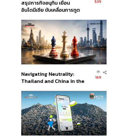
539
สรุปภารกิจอนุทิน เยือน
อินโดนีเซีย ขับเคลื่อนการทูต
เศรษฐกิจเชิงรุก ประกาศหุ้น
ส่วนยุทธศาสตร์ไทย –
อินโดนีเซีย
Navigating Neutrality:
169
Thailand and China in the
Age of a New Global
Order