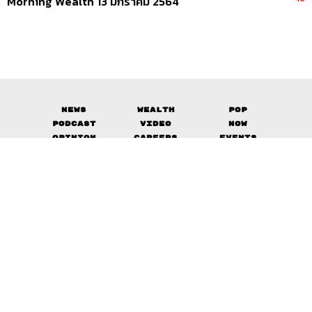
Morning Wealth 13 มกราคม 2564
News
Wealth
Pop
Podcast
Video
Now
Opinion
Careers
Events
Privacy
About
Contact
Policy
FOR
ADVERTISING
MEMBERSHIP
© 2017-
2026
The Standard. All rights reserved.