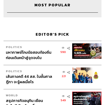
MOST POPULAR
ABOUT THE HOST
THE STANDARD WEALTH
สำนักข่าวเศรษฐกิจ ธุรกิจ และการลงทุน โดย
ทีมข่าว THE STANDARD
EDITOR'S PICK
POLITICS
มหากาพย์โกงข้อสอบท้องถิ่น
590
ก่อนเดินหน้าสู่จุดจบใน
สัปดาห์นี้
POLITICS
เส้นทางคดี 44 สส. ในชั้นศาล
221
ฎีกา จะรู้ผลเมื่อไร
WORLD
สรุปภารกิจอนุทิน เยือน
549