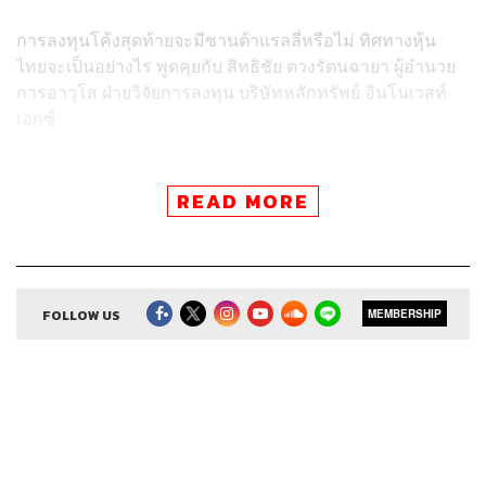
การลงทุนโค้งสุดท้ายจะมีซานต้าแรลลี่หรือไม่ ทิศทางหุ้น
ไทยจะเป็นอย่างไร พูดคุยกับ สิทธิชัย ดวงรัตนฉายา ผู้อำนวย
การอาวุโส ฝ่ายวิจัยการลงทุน บริษัทหลักทรัพย์ อินโนเวสท์
เอกซ์
Credits
READ MORE
Show Creator
ศิรัถยา อิศรภักดี, วิทย์ สิทธิเวคิน
Show Producer
ทิวาพร ปิ่นสุข
Co-Producer
เตชนันต์ วิทยาสรรเพชร
Sound Editor
FOLLOW US
กมลวรรณ ลาภบุญอุดม
MEMBERSHIP
Sound Designer & Engineer
ธภัทร ตั้งวงษ์ไชย
Channel Manager
เชษฐพงศ์ ชูประดิษฐ์
Channel Admin
นิพพิชฌน์ ชุลีนวน, พฤกษา แซ่เต็ง
Proofreader
ภาวิกา ขันติศรีสกุล, วรรษมล สิงหโกมล,
ลักษณ์นารา พักตร์เพียงจันทร์
Webmaster
รพีพรรณ เกตุสมพงษ์