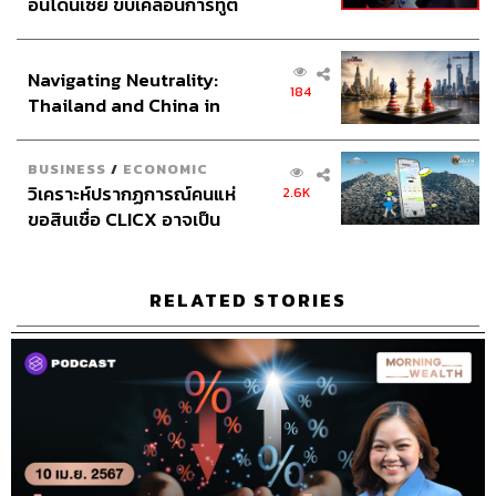
อินโดนีเซีย ขับเคลื่อนการทูต
เศรษฐกิจเชิงรุก ประกาศหุ้น
ส่วนยุทธศาสตร์ไทย –
Navigating Neutrality:
อินโดนีเซีย
184
Thailand and China in
the Age of a New Global
Order
BUSINESS
/
ECONOMIC
วิเคราะห์ปรากฏการณ์คนแห่
2.6K
ขอสินเชื่อ CLICX อาจเป็น
เพียงยอดภูเขาน้ำแข็ง ของ
ปัญหาหนี้ครัวเรือนไทยที่ถูก
ซุกไว้
RELATED STORIES