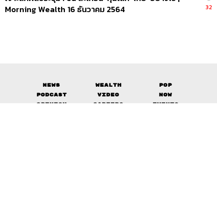
32
Morning Wealth 16 ธันวาคม 2564
News
Wealth
Pop
Podcast
Video
Now
Opinion
Careers
Events
Privacy
About
Contact
Policy
FOR
ADVERTISING
MEMBERSHIP
© 2017-
2026
The Standard. All rights reserved.