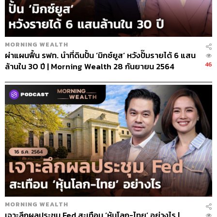
MORNING WEALTH
ผ่าแผนฟื้น รฟท. นำที่ดินปั้น ‘มิกซ์ยูส’ หวังปั๊มรายได้ 6 แสน
46
ล้านใน 30 ปี | Morning Wealth 28 กันยายน 2564
MORNING WEALTH
เจาะลึกผลประชุม Fed สะเทือน ‘หุ้นโลก-ไทย’ อย่างไร |