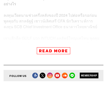
อย่างไร
ลงทุนเวียดนามช่วงครึ่งหลังของปี 2024 ไปต่อหรือรอก่อน
พูดคุยกับ สกลฉัฐฐ์ เชาวน์เลิศเสรี CFA นักวิเคราะห์การ
ลงทุน SCB Chief Investment Office ธนาคารไทยพาณิชย์
เจาะลึกดีล GULF บวก INTUCH ผลลัพธ์ใหญ่แค่ไหน พูดคุย
กับ กิจพณ ไพรไพศาลกิจ รองกรรมการผู้จัดการฝ่ายวิเคราะห์
หลักทรัพย์ บล.ยูโอบี เคย์เฮียน (ประเทศไทย)
READ MORE
Credits
FOLLOW US
MEMBERSHIP
Show Creator
ศิรัถยา อิศรภักดี, วิทย์ สิทธิเวคิน
Show Producer
ทิวาพร ปิ่นสุข
Co-Producer
เตชนันต์ วิทยาสรรเพชร
Sound Editor
กมลวรรณ ลาภบุญอุดม