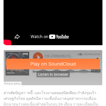
สารพัดปัญหา ‘หนี้’ และโรงงานทยอยปิดเพียบ กำลังรุมเร้า
เศรษฐกิจไทย ฉุดดัชนีความเชื่อมั่นภาคอุตสาหกรรมเดือน
มิถุนายนร่วงต่อเนื่องต่ำสุดในรอบ 24 เดือน รายละเอียดเป็น