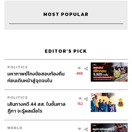
MOST POPULAR
145
EDITOR'S PICK
ABOUT THE HOST
POLITICS
มหากาพย์โกงข้อสอบท้องถิ่น
498
THE STANDARD PODCAST
ก่อนเดินหน้าสู่จุดจบใน
ทีมงาน THE STANDARD PODCAST
สัปดาห์นี้
POLITICS
เส้นทางคดี 44 สส. ในชั้นศาล
152
ฎีกา จะรู้ผลเมื่อไร
WORLD