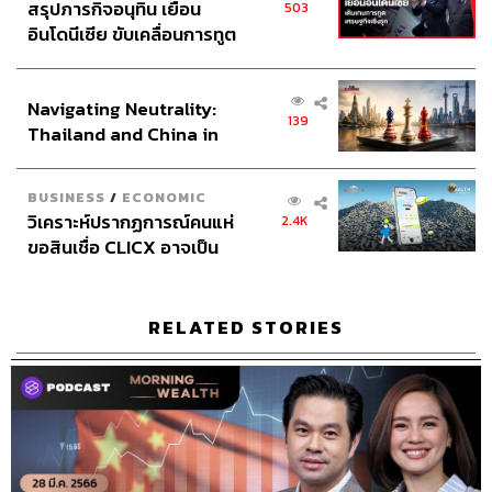
สรุปภารกิจอนุทิน เยือน
503
อินโดนีเซีย ขับเคลื่อนการทูต
เศรษฐกิจเชิงรุก ประกาศหุ้น
ส่วนยุทธศาสตร์ไทย –
Navigating Neutrality:
อินโดนีเซีย
139
Thailand and China in
the Age of a New Global
Order
BUSINESS
/
ECONOMIC
วิเคราะห์ปรากฏการณ์คนแห่
2.4K
ขอสินเชื่อ CLICX อาจเป็น
เพียงยอดภูเขาน้ำแข็ง ของ
ปัญหาหนี้ครัวเรือนไทยที่ถูก
ซุกไว้
RELATED STORIES