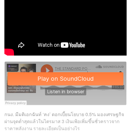
กนง. มีมติเอกฉันท์ ‘คง’ ดอกเบี้ยนโยบาย 0.5% มองเศรษฐกิจ
ผ่านจุดต่ำสุดแล้วในไตรมาส 3 เงินเฟ้อเพิ่มขึ้นชั่วคราวจาก
ราคาพลังงาน รายละเอียดเป็นอย่างไร