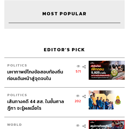
MOST POPULAR
25
ABOUT THE HOST
THE STANDARD WEALTH
EDITOR'S PICK
สำนักข่าวเศรษฐกิจ ธุรกิจ และการลงทุน โดย
ทีมข่าว THE STANDARD
POLITICS
มหากาพย์โกงข้อสอบท้องถิ่น
571
ก่อนเดินหน้าสู่จุดจบใน
สัปดาห์นี้
POLITICS
เส้นทางคดี 44 สส. ในชั้นศาล
202
ฎีกา จะรู้ผลเมื่อไร
WORLD