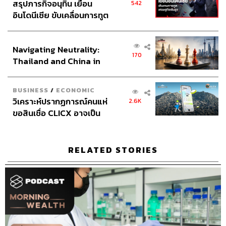
สรุปภารกิจอนุทิน เยือน
542
อินโดนีเซีย ขับเคลื่อนการทูต
เศรษฐกิจเชิงรุก ประกาศหุ้น
ส่วนยุทธศาสตร์ไทย –
Navigating Neutrality:
อินโดนีเซีย
170
Thailand and China in
the Age of a New Global
Order
BUSINESS
/
ECONOMIC
วิเคราะห์ปรากฏการณ์คนแห่
2.6K
ขอสินเชื่อ CLICX อาจเป็น
เพียงยอดภูเขาน้ำแข็ง ของ
ปัญหาหนี้ครัวเรือนไทยที่ถูก
ซุกไว้
RELATED STORIES