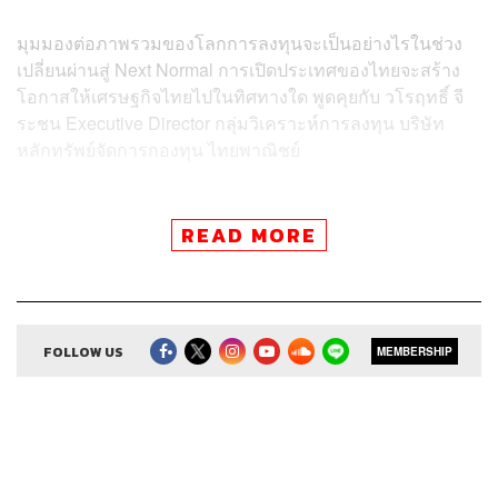
มุมมองต่อภาพรวมของโลกการลงทุนจะเป็นอย่างไรในช่วง
เปลี่ยนผ่านสู่ Next Normal การเปิดประเทศของไทยจะสร้าง
โอกาสให้เศรษฐกิจไทยไปในทิศทางใด พูดคุยกับ วโรฤทธิ์ จี
ระชน Executive Director กลุ่มวิเคราะห์การลงทุน บริษัท
หลักทรัพย์จัดการกองทุน ไทยพาณิชย์
Credits
READ MORE
Show Creator ศิรัถยา อิศรภักดี, วิทย์ สิทธิเวคิน
Show Producer ทิวาพร ปิ่นสุข
Creative เจนจิรา เกิดมีเงิน
Sound Editor
FOLLOW US
กมลวรรณ ลาภบุญอุดม
MEMBERSHIP
Sound Designer & Engineer ธภัทร ตั้งวงษ์ไชย
Channel Manager เชษฐพงศ์ ชูประดิษฐ์
Channel Admin เอกราช มอเซอร์
Proofreader ภาวิกา ขันติศรีสกุล, วรรษมล สิงหโกมล,
ลักษณ์นารา พักตร์เพียงจันทร์