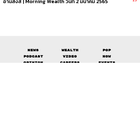
อานิสงส์ | Morning Wealth วันที่ 2 มีนาคม 2565
News
Wealth
Pop
Podcast
Video
Now
Opinion
Careers
Events
Privacy
About
Contact
Policy
FOR
ADVERTISING
MEMBERSHIP
© 2017-
2026
The Standard. All rights reserved.