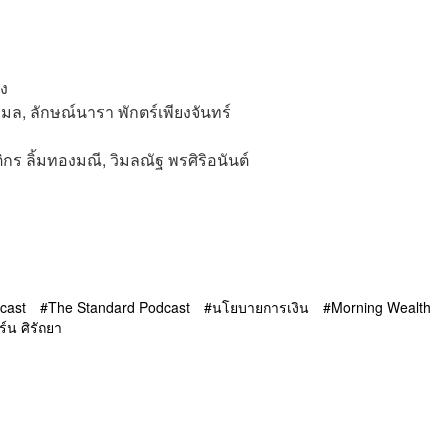
็ง
มล, ลักษณ์นารา พักตร์เพียงจันทร์
ติกร ลิ้มทองมณี, วิมลณัฐ พรศิริอนันต์
cast
The Standard Podcast
นโยบายการเงิน
Morning Wealth
ิร์น ศิรัถยา