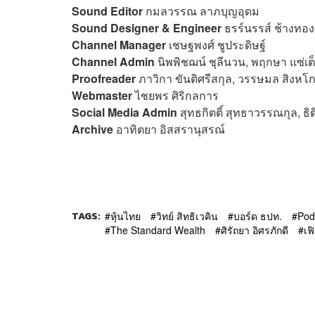
Sound Editor
กมลวรรณ ลาภบุญอุดม
Sound Designer & Engineer
ธรร์นรรส์ ช้างทอง
Channel Manager
เชษฐพงศ์ ชูประดิษฐ์
Channel Admin
นิพพิชฌน์ ชุลีนวน, พฤกษา แซ่เต
Proofreader
ภาวิกา ขันติศรีสกุล, วรรษมล สิงหโก
Webmaster
ไชยพร ศิริกลการ
Social Media Admin
สุทธกิตติ์​ สุทธาวรรณกุล, ธิ
Archive
อาทิตยา อิสสรานุสรณ์
TAGS:
หุ้นไทย
วิทย์ สิทธิเวคิน
บอร์ด ธปท.
Pod
The Standard Wealth
ศิรัถยา อิศรภักดี
เฟ