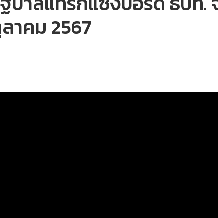
รัฐบาลแทรกแซงบอร์ด ธปท. จ่
ตุลาคม 2567