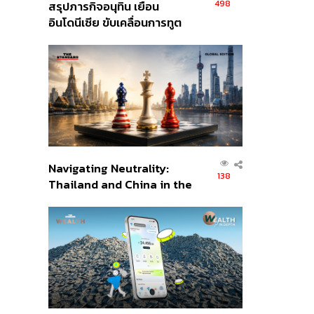
498
สรุปภารกิจอนุทิน เยือน
อินโดนีเซีย ขับเคลื่อนการทูต
เศรษฐกิจเชิงรุก ประกาศหุ้น
ส่วนยุทธศาสตร์ไทย –
อินโดนีเซีย
Navigating Neutrality:
138
Thailand and China in the
Age of a New Global
Order