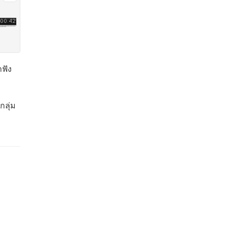
าฟัง
กลุ่ม