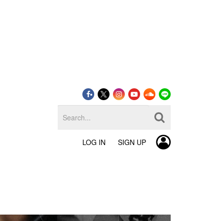
LOG IN
SIGN UP