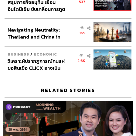
สรุปภารกิจอนุทิน เยือน
537
อินโดนีเซีย ขับเคลื่อนการทูต
เศรษฐกิจเชิงรุก ประกาศหุ้น
ส่วนยุทธศาสตร์ไทย –
Navigating Neutrality:
อินโดนีเซีย
165
Thailand and China in
the Age of a New Global
Order
BUSINESS
/
ECONOMIC
วิเคราะห์ปรากฏการณ์คนแห่
2.6K
ขอสินเชื่อ CLICX อาจเป็น
เพียงยอดภูเขาน้ำแข็ง ของ
ปัญหาหนี้ครัวเรือนไทยที่ถูก
ซุกไว้
RELATED STORIES