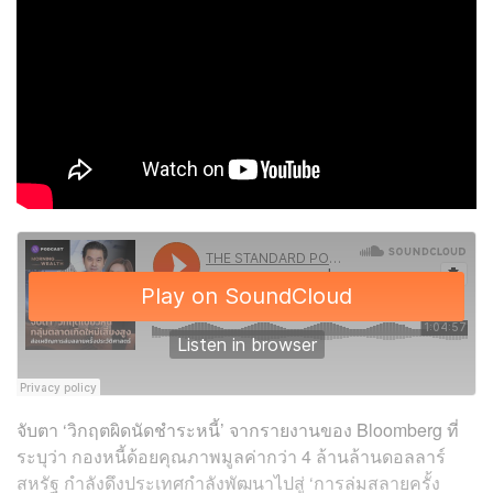
จับตา ‘วิกฤตผิดนัดชำระหนี้’ จากรายงานของ Bloomberg ที่
ระบุว่า กองหนี้ด้อยคุณภาพมูลค่ากว่า 4 ล้านล้านดอลลาร์
สหรัฐ กำลังดึงประเทศกำลังพัฒนาไปสู่ ‘การล่มสลายครั้ง