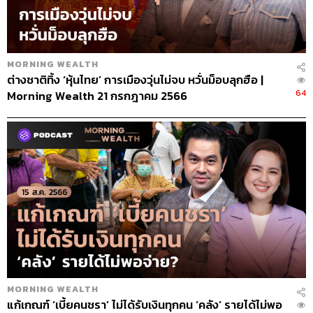
MORNING WEALTH
ต่างชาติทิ้ง ‘หุ้นไทย’ การเมืองวุ่นไม่จบ หวั่นม็อบลุกฮือ |
64
Morning Wealth 21 กรกฎาคม 2566
MORNING WEALTH
แก้เกณฑ์ ‘เบี้ยคนชรา’ ไม่ได้รับเงินทุกคน ‘คลัง’ รายได้ไม่พอ