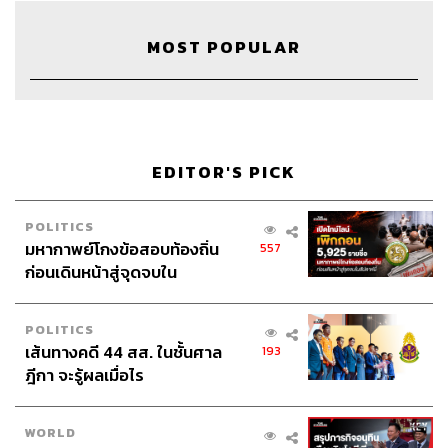
MOST POPULAR
28
EDITOR'S PICK
ABOUT THE HOST
POLITICS
THE STANDARD PODCAST
มหากาพย์โกงข้อสอบท้องถิ่น
557
ทีมงาน THE STANDARD PODCAST
ก่อนเดินหน้าสู่จุดจบใน
สัปดาห์นี้
POLITICS
เส้นทางคดี 44 สส. ในชั้นศาล
193
ฎีกา จะรู้ผลเมื่อไร
WORLD