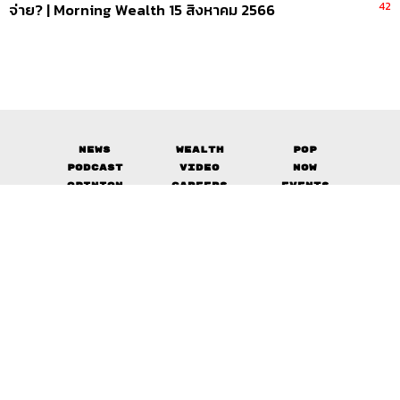
42
จ่าย? | Morning Wealth 15 สิงหาคม 2566
News
Wealth
Pop
Podcast
Video
Now
Opinion
Careers
Events
Privacy
About
Contact
Policy
FOR
ADVERTISING
MEMBERSHIP
© 2017-
2026
The Standard. All rights reserved.