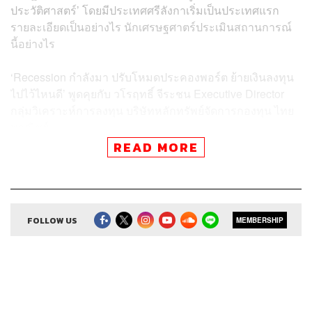
ประวัติศาสตร์’ โดยมีประเทศศรีลังกาเริ่มเป็นประเทศแรก
รายละเอียดเป็นอย่างไร นักเศรษฐศาตร์ประเมินสถานการณ์
นี้อย่างไร
‘Recession กําลังมา ปรับโหมดประคองพอร์ต ย้ายเงินลงทุน
ไปไว้ไหนดี’ พูดคุยกับ วโรฤทธิ์ จีระชน Executive Director
กลุ่มวิเคราะห์การลงทุน บริษัทหลักทรัพย์จัดการกองทุน ไทย
พาณิชย์
READ MORE
Credits
FOLLOW US
MEMBERSHIP
Show Creator ศิรัถยา อิศรภักดี, วิทย์ สิทธิเวคิน
Show Producer ทิวาพร ปิ่นสุข
Creative เจนจิรา เกิดมีเงิน
Sound Editor
กมลวรรณ ลาภบุญอุดม
Sound Designer & Engineer ธภัทร ตั้งวงษ์ไชย