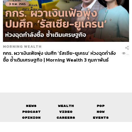
MORNING WEALTH
กกร. ผวาเงินเฟ้อพุ่ง ปมศึก ‘รัสเซีย-ยูเครน’ ห่วงฉุดกำลัง
...
ซื้อ ซ้ำเติมเศรษฐกิจ | Morning Wealth 3 กุมภาพันธ์
2565
News
Wealth
Pop
Podcast
Video
Now
Opinion
Careers
Events
Privacy
About
Contact
Policy