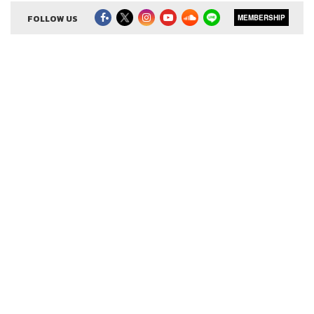
Show Producer
ทิวาพร ปิ่นสุข
Co-Producer
FOLLOW US
เตชนันต์ วิทยาสรรเพชร
MEMBERSHIP
Sound Editor
กมลวรรณ ลาภบุญอุดม
Sound Designer & Engineer
ธรร์นรรส์ ช้างทอง
Channel Manager
เชษฐพงศ์ ชูประดิษฐ์
Channel Admin
นิพพิชฌน์ ชุลีนวน, พฤกษา แซ่เต็ง
Proofreader
ภาวิกา ขันติศรีสกุล, วรรษมล สิงหโกมล,
ลักษณ์นารา พักตร์เพียงจันทร์
Webmaster
วิศิษฏ์ นิติพัฒนาภิรักษ์
Social Media Admin
สุทธกิตติ์​ สุทธาวรรณกุล, ธิติกร ลิ้ม
ทองมณี, วิมลณัฐ พรศิริอนันต์
Archive
อาทิตยา อิสสรานุสรณ์
TAGS:
Morning Wealth
The Standard Wealth
ศิรัถยา อิศรภักดี
เฟิร์น ศิรัถยา
หุ้นไทย
วิทย์ สิทธิเวคิน
Podcast
The Standard Podcast