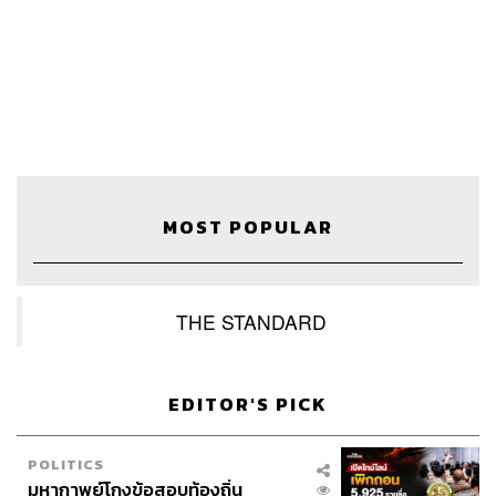
เศรษฐกิจไทย
LOADING...
ABOUT THE HOST
THE STANDARD WEALTH
สำนักข่าวเศรษฐกิจ ธุรกิจ และการลงทุน โดย
MOST POPULAR
ทีมข่าว THE STANDARD
THE STANDARD
EDITOR'S PICK
POLITICS
มหากาพย์โกงข้อสอบท้องถิ่น