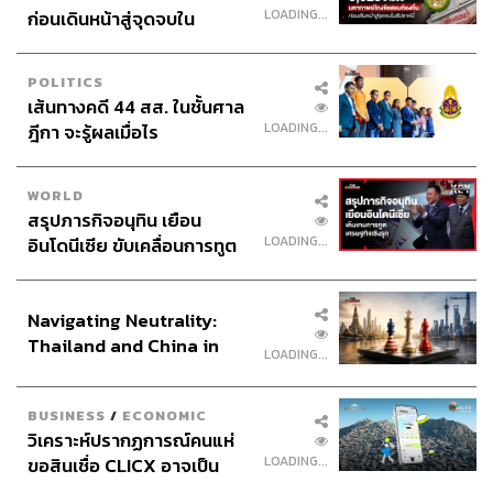
LOADING...
ก่อนเดินหน้าสู่จุดจบใน
สัปดาห์นี้
POLITICS
เส้นทางคดี 44 สส. ในชั้นศาล
LOADING...
ฎีกา จะรู้ผลเมื่อไร
WORLD
สรุปภารกิจอนุทิน เยือน
LOADING...
อินโดนีเซีย ขับเคลื่อนการทูต
เศรษฐกิจเชิงรุก ประกาศหุ้น
ส่วนยุทธศาสตร์ไทย –
Navigating Neutrality:
อินโดนีเซีย
Thailand and China in
LOADING...
the Age of a New Global
Order
BUSINESS
/
ECONOMIC
วิเคราะห์ปรากฏการณ์คนแห่
LOADING...
ขอสินเชื่อ CLICX อาจเป็น
เพียงยอดภูเขาน้ำแข็ง ของ