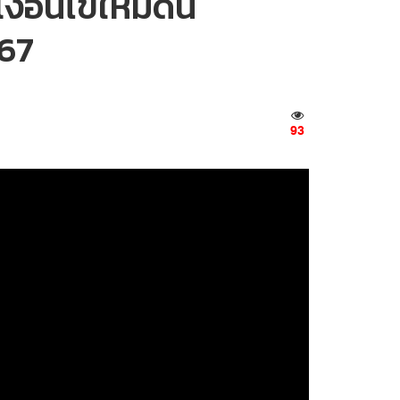
งื่อนไขใหม่ดัน
567
93