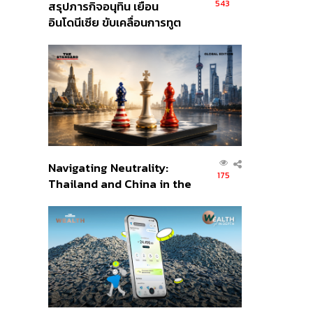
543
สรุปภารกิจอนุทิน เยือน
อินโดนีเซีย ขับเคลื่อนการทูต
เศรษฐกิจเชิงรุก ประกาศหุ้น
ส่วนยุทธศาสตร์ไทย –
อินโดนีเซีย
Navigating Neutrality:
175
Thailand and China in the
Age of a New Global
Order