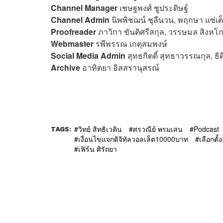
Channel Manager
เชษฐพงศ์ ชูประดิษฐ์
Channel Admin
นิพพิชฌน์ ชุลีนวน, พฤกษา แซ่เต
Proofreader
ภาวิกา ขันติศรีสกุล, วรรษมล สิงหโก
Webmaster
รพีพรรณ เกตุสมพงษ์
Social Media Admin
สุทธกิตติ์​ สุทธาวรรณกุล, ธิ
Archive
อาทิตยา อิสสรานุสรณ์
TAGS:
วิทย์ สิทธิเวคิน
ศรวณีย์ พรมเสน
Podcast
เงื่อนไขแจกดิจิทัลวอลเล็ต10000บาท
เลือกตั้
เฟิร์น ศิรัถยา