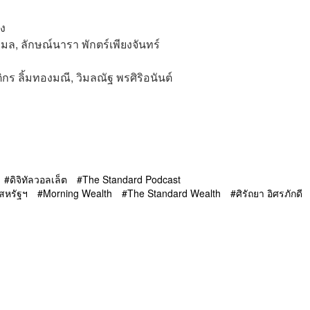
็ง
มล, ลักษณ์นารา พักตร์เพียงจันทร์
ติกร ลิ้มทองมณี, วิมลณัฐ พรศิริอนันต์
ดิจิทัลวอลเล็ต
The Standard Podcast
งสหรัฐฯ
Morning Wealth
The Standard Wealth
ศิรัถยา อิศรภักดี