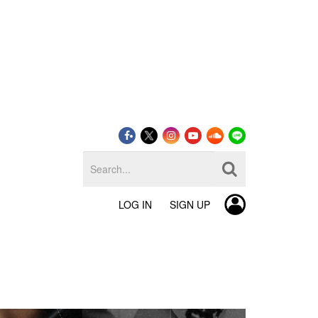
LOG IN
SIGN UP