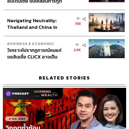
อินโดนีเซีย ขับเคลื่อนการทูต
เศรษฐกิจเชิงรุก ประกาศหุ้น
ส่วนยุทธศาสตร์ไทย –
Navigating Neutrality:
อินโดนีเซีย
188
Thailand and China in
the Age of a New Global
Order
BUSINESS
/
ECONOMIC
วิเคราะห์ปรากฏการณ์คนแห่
2.6K
ขอสินเชื่อ CLICX อาจเป็น
เพียงยอดภูเขาน้ำแข็ง ของ
ปัญหาหนี้ครัวเรือนไทยที่ถูก
ซุกไว้
RELATED STORIES