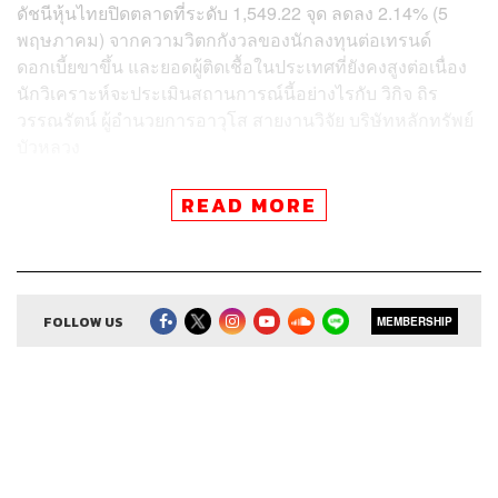
ดัชนีหุ้นไทยปิดตลาดที่ระดับ 1,549.22 จุด ลดลง 2.14% (5
พฤษภาคม)​ จากความวิตกกังวลของนักลงทุนต่อเทรนด์
ดอกเบี้ยขาขึ้น และยอดผู้ติดเชื้อในประเทศที่ยังคงสูงต่อเนื่อง
นักวิเคราะห์จะประเมินสถานการณ์นี้อย่างไรกับ วิกิจ ถิร
วรรณรัตน์ ผู้อำนวยการอาวุโส สายงานวิจัย บริษัทหลักทรัพย์
บัวหลวง
การลงทุนแบบ Factor Investing คืออะไร นักลงทุนจะได้
READ MORE
ประโยชน์อะไรจากการใช้กลยุทธ์ลงทุนสไตล์นี้ พูดคุยกับ
ดร.พูนศักดิ์ โล่ห์สุนทร Executive Director, กลุ่มจัดการลงทุน
Machine Learning บริษัทหลักทรัพย์จัดการกองทุน ไทย
พาณิชย์
FOLLOW US
MEMBERSHIP
Credits
Show Creator ศิรัถยา อิศรภักดี, วิทย์ สิทธิเวคิน
Show Producer ทิวาพร ปิ่นสุข
Creative เจนจิรา เกิดมีเงิน