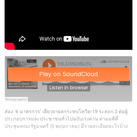
ส่อง ‘6 มาตรการ’ เยียวยาผลกระทบโควิด-19 ระลอก 3 ต่อผู้
ประกอบการและประชาชนทั่วไปฉบับเร่งด่วน ตามมติที่
ประชุมคณะรัฐมนตรี (5 พฤษภาคม) มีรายละเอียดอะไรบ้าง