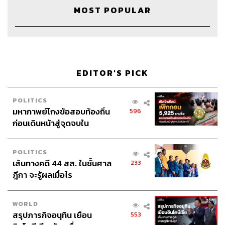
หุ้นไทย
MOST POPULAR
EDITOR'S PICK
28
POLITICS
มหากาพย์โกงข้อสอบท้องถิ่น
596
ก่อนเดินหน้าสู่จุดจบใน
ABOUT THE HOST
สัปดาห์นี้
THE STANDARD WEALTH
POLITICS
สำนักข่าวเศรษฐกิจ ธุรกิจ และการลงทุน โดย
เส้นทางคดี 44 สส. ในชั้นศาล
233
ทีมข่าว THE STANDARD
ฎีกา จะรู้ผลเมื่อไร
WORLD
สรุปภารกิจอนุทิน เยือน
553