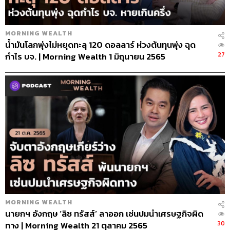
MORNING WEALTH
น้ำมันโลกพุ่งไม่หยุดทะลุ 120 ดอลลาร์ ห่วงต้นทุนพุ่ง ฉุด
27
กำไร บจ. | Morning Wealth 1 มิถุนายน 2565
MORNING WEALTH
นายกฯ อังกฤษ ‘ลิซ ทรัสส์’ ลาออก เซ่นปมนำเศรษฐกิจผิด
30
ทาง | Morning Wealth 21 ตุลาคม 2565