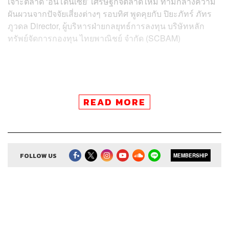
เจาะตลาด ‘อินโดนีเซีย’ เศรษฐกิจตลาดใหม่ ท่ามกลางความ
ผันผวนจากปัจจัยเสี่ยงต่างๆ รอบทิศ พูดคุยกับ ปิยะภัทร์ ภัทร
ภูวดล Director, ผู้บริหารฝ่ายกลยุทธ์การลงทุน บริษัทหลัก
ทรัพย์จัดการกองทุน ไทยพาณิชย์ จำกัด (SCBAM)
Credits
READ MORE
Show Creator ศิรัถยา อิศรภักดี, วิทย์ สิทธิเวคิน
Show Producer ทิวาพร ปิ่นสุข
Creative เจนจิรา เกิดมีเงิน
Sound Editor
FOLLOW US
กมลวรรณ ลาภบุญอุดม
MEMBERSHIP
Sound Designer & Engineer ธภัทร ตั้งวงษ์ไชย
Channel Manager เชษฐพงศ์ ชูประดิษฐ์
Channel Admin นิพพิชฌน์ ชุลีนวน, พฤกษา แซ่เต็ง
Proofreader ภาวิกา ขันติศรีสกุล, วรรษมล สิงหโกมล,
ลักษณ์นารา พักตร์เพียงจันทร์