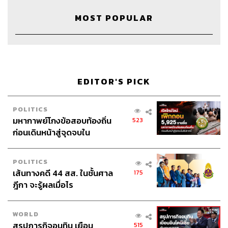
MOST POPULAR
ABOUT THE HOST
THE STANDARD PODCAST
ทีมงาน THE STANDARD PODCAST
EDITOR'S PICK
POLITICS
มหากาพย์โกงข้อสอบท้องถิ่น
523
ก่อนเดินหน้าสู่จุดจบใน
สัปดาห์นี้
POLITICS
เส้นทางคดี 44 สส. ในชั้นศาล
175
ฎีกา จะรู้ผลเมื่อไร
WORLD
สรุปภารกิจอนุทิน เยือน
515