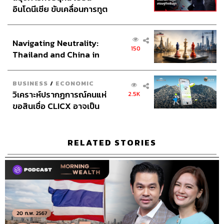
อินโดนีเซีย ขับเคลื่อนการทูต
เศรษฐกิจเชิงรุก ประกาศหุ้น
ส่วนยุทธศาสตร์ไทย –
Navigating Neutrality:
อินโดนีเซีย
150
Thailand and China in
the Age of a New Global
Order
BUSINESS
/
ECONOMIC
วิเคราะห์ปรากฏการณ์คนแห่
2.5K
ขอสินเชื่อ CLICX อาจเป็น
เพียงยอดภูเขาน้ำแข็ง ของ
ปัญหาหนี้ครัวเรือนไทยที่ถูก
ซุกไว้
RELATED STORIES