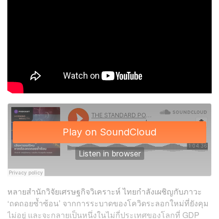
หลายสำนักวิจัยเศรษฐกิจวิเคราะห์ ไทยกำลังเผชิญกับภาวะ
‘ถดถอยซ้ำซ้อน’ จากการระบาดของโควิดระลอกใหม่ที่ยังคุม
ไม่อยู่ และจะกลายเป็นหนึ่งในไม่กี่ประเทศของโลกที่ GDP