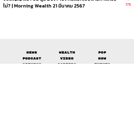
175
ไม่? | Morning Wealth 21 มีนาคม 2567
News
Wealth
Pop
Podcast
Video
Now
Opinion
Careers
Events
Privacy
About
Contact
Policy
FOR
ADVERTISING
MEMBERSHIP
© 2017-
2026
The Standard. All rights reserved.