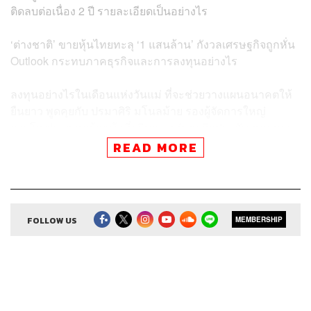
ติดลบต่อเนื่อง 2 ปี รายละเอียดเป็นอย่างไร
‘ต่างชาติ’ ขายหุ้นไทยทะลุ ‘1 แสนล้าน’ กังวลเศรษฐกิจถูกหั่น
Outlook กระทบภาคธุรกิจและการลงทุนอย่างไร
ลงทุนอย่างไรในเดือนแห่งวันแม่ ที่จะช่วยวางแผนอนาคตให้
ยืนยาว พูดคุยกับ ปรมาศิริ มโนลม้าย รองผู้จัดการใหญ่
อาวุโส ประธานเจ้าหน้าที่บริหาร กลุ่มธุรกิจประกัน ธนาคาร
ไทยพาณิชย์ และประธานเจ้าหน้าที่บริหาร บริษัท ไทย
READ MORE
พาณิชย์ โพรเทค จำกัด
FOLLOW US
MEMBERSHIP
Credits
Show Creator
ศิรัถยา อิศรภักดี, วิทย์ สิทธิเวคิน
Show Producer
ทิวาพร ปิ่นสุข