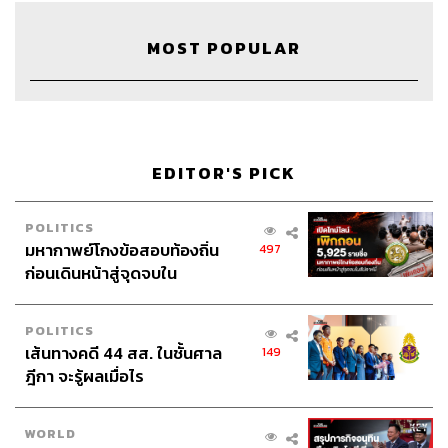
The Standard Wealth
MOST POPULAR
EDITOR'S PICK
32
POLITICS
มหากาพย์โกงข้อสอบท้องถิ่น
497
ABOUT THE HOST
ก่อนเดินหน้าสู่จุดจบใน
สัปดาห์นี้
THE STANDARD WEALTH
สำนักข่าวเศรษฐกิจ ธุรกิจ และการลงทุน โดย
POLITICS
ทีมข่าว THE STANDARD
เส้นทางคดี 44 สส. ในชั้นศาล
149
ฎีกา จะรู้ผลเมื่อไร
WORLD