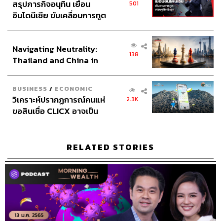
สรุปภารกิจอนุทิน เยือน
501
อินโดนีเซีย ขับเคลื่อนการทูต
เศรษฐกิจเชิงรุก ประกาศหุ้น
ส่วนยุทธศาสตร์ไทย –
Navigating Neutrality:
อินโดนีเซีย
138
Thailand and China in
the Age of a New Global
Order
BUSINESS
/
ECONOMIC
วิเคราะห์ปรากฏการณ์คนแห่
2.3K
ขอสินเชื่อ CLICX อาจเป็น
เพียงยอดภูเขาน้ำแข็ง ของ
ปัญหาหนี้ครัวเรือนไทยที่ถูก
ซุกไว้
RELATED STORIES