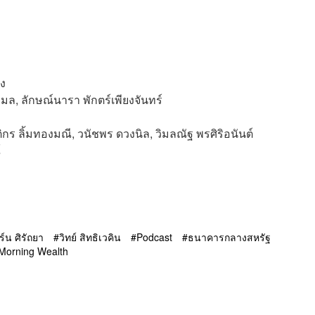
็ง
มล, ลักษณ์นารา พักตร์เพียงจันทร์
ติกร ลิ้มทองมณี, วนัชพร ดวงนิล, วิมลณัฐ พรศิริอนันต์
์
ิร์น ศิรัถยา
วิทย์ สิทธิเวคิน
Podcast
ธนาคารกลางสหรัฐ
Morning Wealth