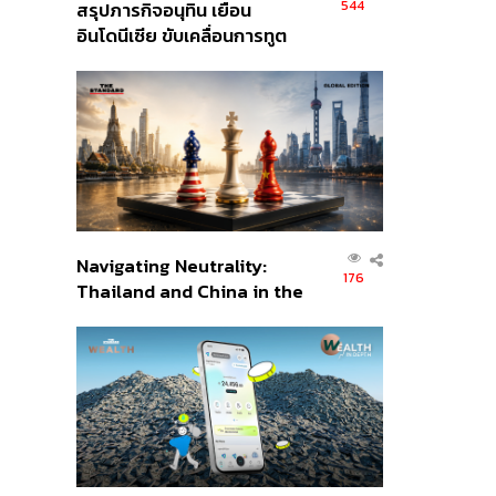
544
สรุปภารกิจอนุทิน เยือน
อินโดนีเซีย ขับเคลื่อนการทูต
เศรษฐกิจเชิงรุก ประกาศหุ้น
ส่วนยุทธศาสตร์ไทย –
อินโดนีเซีย
Navigating Neutrality:
176
Thailand and China in the
Age of a New Global
Order