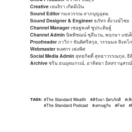
Creative
เจนจิรา เกิดมีเงิน
Sound Editor
กมลวรรณ ลาภบุญอุดม
Sound Designer
& Engineer
ธภัทร ตั้งวงษ์ไชย
Channel Manager
เชษฐพงศ์ ชูประดิษฐ์
Channel Admin
นิพพิชฌน์ ชุลีนวน, พฤกษา แซ่เต
Proofreader
ภาวิกา ขันติศรีสกุล, วรรษมล สิงหโก
Webmaster
พงศกร เพ่งพิศ
Social Media Admin
สุทธกิตติ์​ สุทธาวรรณกุล, ธิ
Archive
ชริน ธนอุดมกรณ์, อาทิตยา อิสสรานุสรณ
TAGS:
The Standard Wealth
ศิรัถยา อิศรภักดี
เฟ
The Standard Podcast
เศรษฐกิจ
Fed