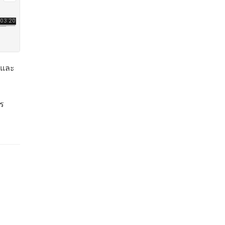
 และ
าร