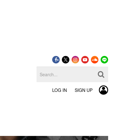
LOG IN
SIGN UP