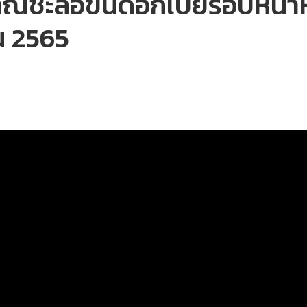
ณชะลอขึ้นดอกเบี้ยรอบหน้าห
น 2565