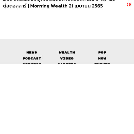
29
ต่อดอลลาร์ | Morning Wealth 21 เมษายน 2565
News
Wealth
Pop
Podcast
Video
Now
Opinion
Careers
Events
Privacy
About
Contact
Policy
FOR
ADVERTISING
MEMBERSHIP
© 2017-
2026
The Standard. All rights reserved.