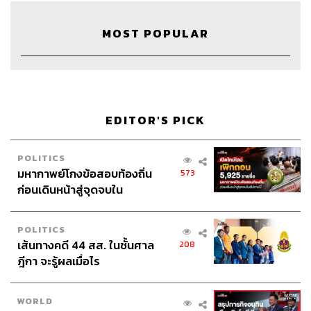
MOST POPULAR
205
ABOUT THE HOST
THE STANDARD WEALTH
EDITOR'S PICK
สำนักข่าวเศรษฐกิจ ธุรกิจ และการลงทุน โดย
ทีมข่าว THE STANDARD
POLITICS
มหากาพย์โกงข้อสอบท้องถิ่น
573
ก่อนเดินหน้าสู่จุดจบใน
สัปดาห์นี้
POLITICS
เส้นทางคดี 44 สส. ในชั้นศาล
208
ฎีกา จะรู้ผลเมื่อไร
WORLD