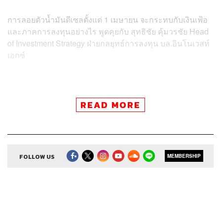
การลอยตัวน้ำมันดีเซลตั้งแต่ 1 เมษายน จะกระทบกับเงินเฟ้อ
และภาคการลงทุนอย่างไร พูดคุยกับ สุทธิชัย คุ้มวรชัย Head
of Investment Strategy ฝ่ายกลยุทธ์การลงทุน บล.อินโนเวสท์
เอกซ์
READ MORE
Credits
Show Creator
ศิรัถยา อิศรภักดี, วิทย์ สิทธิเวคิน
FOLLOW US
MEMBERSHIP
Show Producer
ทิวาพร ปิ่นสุข
Co-Producer
เตชนันต์ วิทยาสรรเพชร
Sound Editor
กมลวรรณ ลาภบุญอุดม
Sound Designer & Engineer
ธภัทร ตั้งวงษ์ไชย
Channel Manager
เชษฐพงศ์ ชูประดิษฐ์
Channel Admin
นิพพิชฌน์ ชุลีนวน, พฤกษา แซ่เต็ง