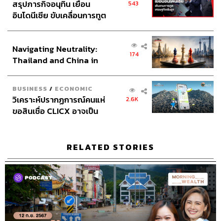
สรุปภารกิจอนุทิน เยือน
543
อินโดนีเซีย ขับเคลื่อนการทูต
เศรษฐกิจเชิงรุก ประกาศหุ้น
ส่วนยุทธศาสตร์ไทย –
Navigating Neutrality:
อินโดนีเซีย
174
Thailand and China in
the Age of a New Global
Order
BUSINESS
/
ECONOMIC
วิเคราะห์ปรากฏการณ์คนแห่
2.6K
ขอสินเชื่อ CLICX อาจเป็น
เพียงยอดภูเขาน้ำแข็ง ของ
ปัญหาหนี้ครัวเรือนไทยที่ถูก
ซุกไว้
RELATED STORIES