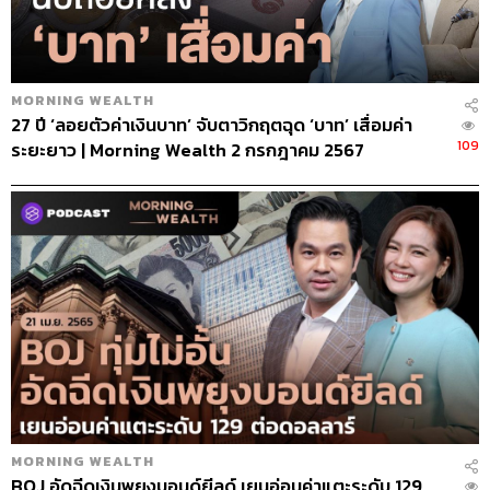
MORNING WEALTH
27 ปี ‘ลอยตัวค่าเงินบาท’ จับตาวิกฤตฉุด ‘บาท’ เสื่อมค่า
109
ระยะยาว | Morning Wealth 2 กรกฎาคม 2567
MORNING WEALTH
BOJ อัดฉีดเงินพยุงบอนด์ยีลด์ เยนอ่อนค่าแตะระดับ 129