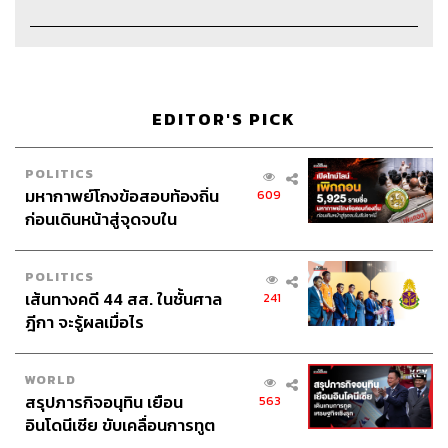
The Host
ภูมิชาย บุญสินสุข
Show Creator & Producer
ภูมิชาย บุญสินสุข
Creative
อัญชิษฐา ล้อมธรรมพินิจ
Video Editor
อภิสิทธิ์​ หรรษาภิรมย์โชค
EDITOR'S PICK
Sound Designer & Engineer
กฤตพล จียะเกียรติ
Channel Manager
เชษฐพงศ์ ชูประดิษฐ์
POLITICS
Art Director
อนงค์นาฏ วิวัฒนานนท์
มหากาพย์โกงข้อสอบท้องถิ่น
609
Illustrator
Khunkhom
ก่อนเดินหน้าสู่จุดจบใน
Proofreader
ภาวิกา ขันติศรีสกุล
สัปดาห์นี้
Webmaster ไชยพร ศิริกลการ
Social Media Admin
วนัชพร ดวงนิล, สุทธกิตติ์​ สุทธาวรรณ
POLITICS
เส้นทางคดี 44 สส. ในชั้นศาล
กุล, ธิติกร ลิ้มทองมณี
241
ฎีกา จะรู้ผลเมื่อไร
Archive Officer
ชริน จำปาวัน
Music
westonemusic.com
WORLD
สรุปภารกิจอนุทิน เยือน
563
อินโดนีเซีย ขับเคลื่อนการทูต