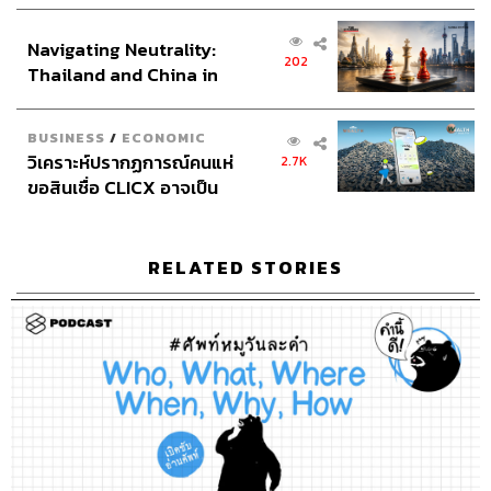
เศรษฐกิจเชิงรุก ประกาศหุ้น
ส่วนยุทธศาสตร์ไทย –
Navigating Neutrality:
อินโดนีเซีย
TAGS:
Podcast
ภูมิชายบุญสินสุข
พอดแคสต์
202
Thailand and China in
TheStandardPodcast
คำนี้ดี
knd
บิ๊กบุญ
ภูมิชาย
bickboon
ศัพท์
ศัพท์ภาษาอังกฤษ
the Age of a New Global
Order
BUSINESS
/
ECONOMIC
วิเคราะห์ปรากฏการณ์คนแห่
2.7K
ขอสินเชื่อ CLICX อาจเป็น
เพียงยอดภูเขาน้ำแข็ง ของ
ปัญหาหนี้ครัวเรือนไทยที่ถูก
ซุกไว้
RELATED STORIES
82
ABOUT THE HOST
THE STANDARD PODCAST
ทีมงาน THE STANDARD PODCAST