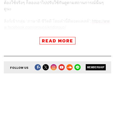
ต้องใช้จริงๆ ก็ลองเอาไปปรับใช้กันดูตามสถานการณ์นั้นๆ
ดูนะ
ลิงก์เข้ากลุ่ม ‘ภาษาดี ชีวิตดี โดยคำนี้ดีพอดแคสต์’:
https://ww
w.facebook.com/groups/kndgroup/
READ MORE
สามารถฟังพอดแคสต์ คำนี้ดี
ผ่านแอปพลิเคชันต่างๆ ที่คุณสะดวกหรือใช้อยู่แล้วได้เลย
FOLLOW US
MEMBERSHIP