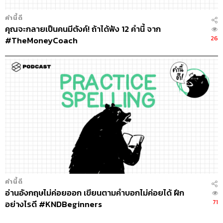
คำนี้ดี
คุณจะกลายเป็นคนมีตังค์! ถ้าได้ฟัง 12 คำนี้ จาก
26
#TheMoneyCoach
คำนี้ดี
อ่านอังกฤษไม่ค่อยออก เขียนตามคำบอกไม่ค่อยได้ ฝึก
71
อย่างไรดี #KNDBeginners