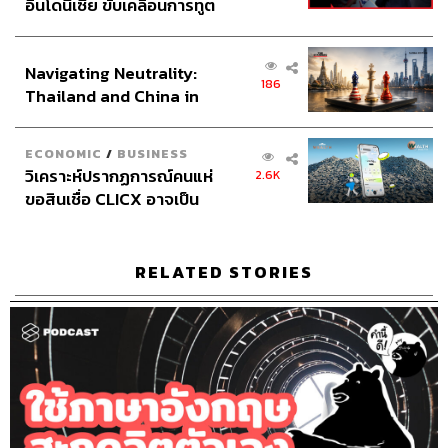
อินโดนีเซีย ขับเคลื่อนการทูต
เศรษฐกิจเชิงรุก ประกาศหุ้น
ส่วนยุทธศาสตร์ไทย –
Navigating Neutrality:
อินโดนีเซีย
186
Thailand and China in
the Age of a New Global
Order
ECONOMIC
/
BUSINESS
วิเคราะห์ปรากฏการณ์คนแห่
2.6K
ขอสินเชื่อ CLICX อาจเป็น
เพียงยอดภูเขาน้ำแข็ง ของ
ปัญหาหนี้ครัวเรือนไทยที่ถูก
ซุกไว้
RELATED STORIES