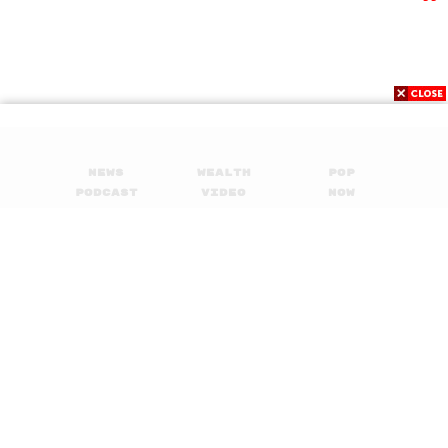
News
Wealth
Pop
Podcast
Video
Now
Opinion
Careers
Events
Privacy
About
Contact
Policy
FOR
ADVERTISING
MEMBERSHIP
© 2017-
2026
The Standard. All rights reserved.