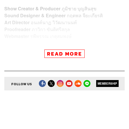
Show Creator & Producer
ภูมิชาย บุญสินสุข
Sound Designer & Engineer
กฤตพล จียะเกียรติ
Art Director
อนงค์นาฏ วิวัฒนานนท์
Proofreader
ภาวิกา ขันติศรีสกุล
Webmaster
รพีพรรณ เกตุสมพงษ์
READ MORE
TAGS:
คำนี้ดี
knd
บิ๊กบุญ
ภูมิชาย
bickboon
ศัพท์
ศัพท์ภาษาอังกฤษ
Podcast
ภูมิชายบุญสินสุข
พอดแคสต์
WordsOfTheYear
FOLLOW US
MEMBERSHIP
TheStandardPodcast