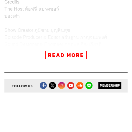
Credits
The Host
ท้อฟฟี่ แบรดชอว์
บองเต่า
Show Creator
ภูมิชาย บุญสินสุข
Episode Producer & Editor
อธิษฐาน กาญจนะพงศ์
Sound Designer & Engineer
กฤตพล จียะเกียรติ
Coordinator & Admin
อภิสิทธิ์​ หรรษาภิรมย์โชค
READ MORE
Art Director
อนงค์นาฏ วิวัฒนานนท์
Proofreader
ภาสิณี เพิ่มพันธุ์พงศ์
Webmaster
รพีพรรณ เกตุสมพงษ์
FOLLOW US
MEMBERSHIP
TAGS:
The Standard Podcast
I HATE MY JOB
First Jobber
ที่ทำงาน
งาน
Podcast
งานแรก
พอดแคสต์
ออฟฟิศ
หางาน
สมัครงาน