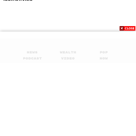
News
Wealth
Pop
Podcast
Video
Now
Opinion
Careers
Events
Privacy
About
Contact
Policy
FOR
ADVERTISING
MEMBERSHIP
© 2017-
2026
The Standard. All rights reserved.