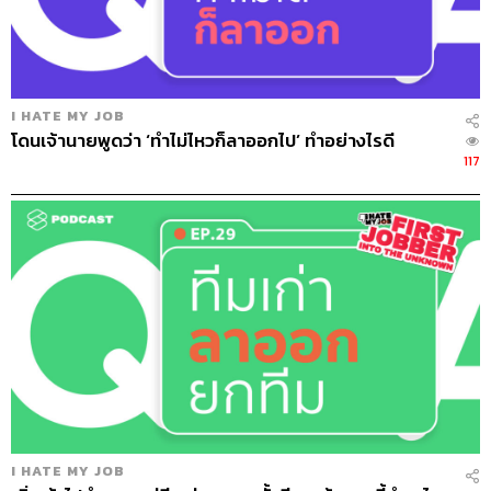
I HATE MY JOB
โดนเจ้านายพูดว่า ‘ทำไม่ไหวก็ลาออกไป’ ทำอย่างไรดี
117
I HATE MY JOB