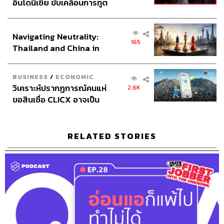
อินโดนีเซีย ขับเคลื่อนการทูต
เศรษฐกิจเชิงรุก ประกาศหุ้น
ส่วนยุทธศาสตร์ไทย –
Navigating Neutrality:
อินโดนีเซีย
165
Thailand and China in
the Age of a New Global
Order
BUSINESS
/
ECONOMIC
วิเคราะห์ปรากฏการณ์คนแห่
2.6K
ขอสินเชื่อ CLICX อาจเป็น
เพียงยอดภูเขาน้ำแข็ง ของ
ปัญหาหนี้ครัวเรือนไทยที่ถูก
ซุกไว้
RELATED STORIES