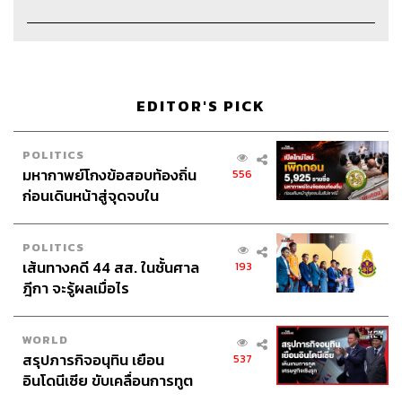
EDITOR'S PICK
POLITICS
มหากาพย์โกงข้อสอบท้องถิ่น
556
ก่อนเดินหน้าสู่จุดจบใน
สัปดาห์นี้
POLITICS
เส้นทางคดี 44 สส. ในชั้นศาล
193
ฎีกา จะรู้ผลเมื่อไร
WORLD
สรุปภารกิจอนุทิน เยือน
537
อินโดนีเซีย ขับเคลื่อนการทูต
เศรษฐกิจเชิงรุก ประกาศหุ้น