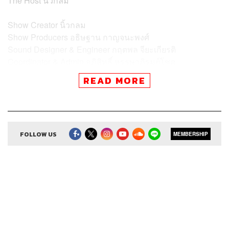
The Host
นิ้วกลม
Show Creator
นิ้วกลม
Show Producers
อธิษฐาน กาญจนะพงศ์
Sound Designer & Engineer
กฤตพล จียะเกียรติ
Coordinator & Admin
อภิสิทธิ์​ หรรษาภิรมย์โชค
Art Director
อนงค์นาฏ วิวัฒนานนท์
READ MORE
Proofreader
ลักษณ์นารา พักตร์เพียงจันทร์
Webmaster
จินตนา ประชุมพันธ์
FOLLOW US
MEMBERSHIP
TAGS:
Podcast
The Standard Podcast
ความสุข
ความสุขโดยสังเกต