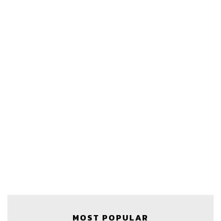
97
ABOUT THE HOST
THE STANDARD PODCAST
ทีมงาน THE STANDARD PODCAST
MOST POPULAR