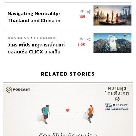
ส่วนยุทธศาสตร์ไทย –
Navigating Neutrality:
อินโดนีเซีย
165
Thailand and China in
the Age of a New Global
Order
BUSINESS
/
ECONOMIC
วิเคราะห์ปรากฏการณ์คนแห่
2.6K
ขอสินเชื่อ CLICX อาจเป็น
เพียงยอดภูเขาน้ำแข็ง ของ
ปัญหาหนี้ครัวเรือนไทยที่ถูก
ซุกไว้
RELATED STORIES