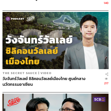
กลับ เริ่มลงทุนในเทรนด์มหภาคเพื่อให้ทันต่อการ
140
เปลี่ยนแปลงที่จะเกิดขึ้นในอนาคต โดยให้ใช้หลักความคิด
‘If… then…’ ถ้าเกิดสิ่งนี้ อะไรจะเกิดขึ้น แล้วรีบขยับทันที
การก้าวกระโดดเป็นสิ่งสำคัญในโลกที่เปลี่ยนแปลงอย่าง
รวดเร็ว พฤติกรรมผู้บริโภคมุ่งไปสู่การเป็นดิจิทัลมากขึ้น
เพราะถูกบีบให้คุ้นชิน จากที่ไม่เคยสั่งอาหารหรือสินค้า
ออนไลน์ก็ต้องเริ่มสั่ง เริ่ม Work From Home มากขึ้น และมี
ธุรกิจอะไรอีกบ้างที่จะเข้าไปเติมเต็มสิ่งนี้ได้
Bain & Company สร้างแผนปฏิบัติการวอร์รูม โดยแบ่งเป็น
4 ช่วง
THE SECRET SAUCE | VIDEO
วังจันทร์วัลเลย์ ซิลิคอนวัลเลย์เมืองไทย ศูนย์กลาง
สัปดาห์ที่ 0
217
นวัตกรรมอาเซียน
รวบรวมผู้บริหารระดับสูงที่มีส่วนเกี่ยวข้องทั้งหมดให้มาอยู่
ภายใต้วิสัยทัศน์เดียวกัน จัดตั้งการประชุมรายวันและ
สังเกตการณ์อย่างใกล้ชิด ไม่ว่าจะเป็นการแบ่งงานที่ชัดเจน
การตัดสินใจร่วมกัน การสรรหาและใช้เครื่องมือใหม่ๆ เพื่อ
ประเมินและติดตาม โดยอาจนำผู้เชี่ยวชาญภายนอกเข้ามา