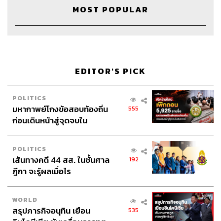
MOST POPULAR
อ้างอิงจากปัจจัยหลายสิ่ง เช่น ยูนิตสินค้า รายรับ รายจ่าย
เงินสด หรือการคาดการณ์ในระยะต่างๆ บริษัทต้องกล้าที่จะ
สุดโต่งกับการประเมินสถานการณ์เลวร้ายที่สุด
การทำแผนปฏิบัติการอาจก่อให้เกิดทางเลือก 2 ทาง ทางแรก
คือการดึงเบรกมือทันที เช่น การตัดชิ้นส่วนของบริษัทที่
EDITOR'S PICK
จำเป็นออกไปอย่างรวดเร็วเพื่อลดต้นทุนและเพิ่มกระแส
เงินสด ทางที่สองคือการเฝ้าระวังและคอยตอบรับ บริษัทควร
POLITICS
มีการประเมินว่าแต่ละแผนการควรใช้ทางเลือกแบบใด
มหากาพย์โกงข้อสอบท้องถิ่น
555
ก่อนเดินหน้าสู่จุดจบใน
ป้องกันรายได้ที่จะตกต่ำลง
สัปดาห์นี้
บริษัทควรมองในมุมของผู้บริโภคว่าจะสร้างความเชื่อใจ เชื่อ
POLITICS
มั่น และส่วนแบ่งการตลาดอย่างไรท่ามกลางสภาพแวดล้อม
เส้นทางคดี 44 สส. ในชั้นศาล
192
เช่นนี้ เช่น ร้านค้าหลายแห่งที่ปรับตัวไปสู่ตลาดออนไลน์
ฎีกา จะรู้ผลเมื่อไร
ทรัพยากรของคุณคืออะไร และจะใช้มันในการปรับตัวได้
อย่างไรเพื่อให้รายได้ไม่ตกต่ำไปกว่านี้
WORLD
สรุปภารกิจอนุทิน เยือน
535
สร้างแผนการที่จะสามารถบรรเทากระแสรายได้หลักที่จะลด