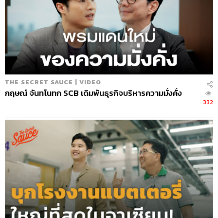
เป็นที่ปรึกษา บริษัทจำเป็นต้องมีความ Agile มีแผนการ
สื่อสารที่ชัดเจน พร้อมดึงพนักงานมาเกี่ยวข้องให้ได้มากที่สุด
สัปดาห์ที่ 1-3
ทำแผนการณ์ที่กล่าวไปในข้อ 1 และ 2 แผนอาจปรับเปลี่ยนได้
อย่างฉับพลัน โดยมีมายด์เซตว่าจะไม่เสียใจภายหลัง เพราะ
ทุกการตัดสินใจต้องอยู่บนพื้นฐานของความรวดเร็ว
THE SECRET SAUCE | VIDEO
กฤษณ์ จันทโนทก SCB เดิมพันธุรกิจบริหารความมั่งคั่ง
332
สัปดาห์ที่ 3-5
มุ่งเน้นไปที่การวางแผนปฏิบัติการชัดเจน โดยทำแผนการที่
กล่าวไปในข้อ 3-5 ข้างต้น
สัปดาห์ที่ 6 เป็นต้นไป
เริ่มใช้แผนเชิงบุกมากขึ้น โดยสามารถปรับระยะเวลาการทำ
แผนการต่างๆ ตามความเหมาะสมเองได้