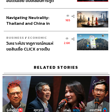
อินโดนีเซีย ขับเคลื่อนการทูต
ลง และให้มองเพิ่มเติมไปถึงอนาคตว่าสินทรัพย์ที่มีอยู่จะ
เศรษฐกิจเชิงรุก ประกาศหุ้น
สามารถนำไปใช้ในการเติบโตอย่างไรได้บ้าง โดยอาจมุ่งเน้น
ส่วนยุทธศาสตร์ไทย –
ไปที่สินทรัพย์ประเภทที่สามารถปรับเปลี่ยนหรือมีส่วนช่วยกับ
Navigating Neutrality:
อินโดนีเซีย
165
การทำตลาดออนไลน์มากขึ้น
Thailand and China in
the Age of a New Global
รักษากระบวนการการทำงานภายใต้ความปกติใหม่
Order
BUSINESS
/
ECONOMIC
สร้างเสถียรภาพในอุปกรณ์กายภาพ แรงงาน การผลิต การก
วิเคราะห์ปรากฏการณ์คนแห่
2.6K
ระจายสินค้า ซัพพลายเออร์ เริ่มทำแผนฉุกเฉินของแต่ละภาค
ขอสินเชื่อ CLICX อาจเป็น
ส่วนที่เกี่ยวข้องว่าจะช่วยเหลืออย่างไรได้บ้าง ไม่ว่าจะเป็นฝั่ง
เพียงยอดภูเขาน้ำแข็ง ของ
Front-line ค่าใช้จ่าย และบุคลากร อาจทำแผนข้ามสายงาน
ปัญหาหนี้ครัวเรือนไทยที่ถูก
ซุกไว้
แผนก หรือภูมิภาค โดยใช้ไอทีเข้ามาช่วย เช่น Work From
RELATED STORIES
Home ที่หลายบริษัทได้ทำไปแล้ว
หากสถานการณ์ไม่ดีขึ้น บริษัทต้องวางแผนจัดการค่า
ใช้จ่ายเพื่อรักษาเงินสดไว้
การดึงเบรกมือที่พูดถึงไปข้างต้นอาจมาในรูปแบบของการ
Work Without Pay การขอความร่วมมือพนักงานลดค่าใช้
จ่ายต่างๆ ที่ไม่จำเป็น โดย
Bain & Company
กล่าวว่า “ไม่มี