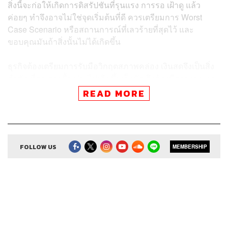
สิ่งนี้จะก่อให้เกิดการดิสรัปชันที่รุนแรง การรอ เฝ้าดู แล้ว
ค่อยๆ ทำจึงอาจไม่ใช่จุดเริ่มต้นที่ดี ควรเตรียมการ Worst
Case Scenario หรือสถานการณ์ที่เลวร้ายที่สุดไว้ และ
ขอบคุณมันถ้าสิ่งนั้นไม่ได้เกิดขึ้น
ธุรกิจต้องเตรียมการรับมือวิกฤตสภาพคล่อง เงินสดจึงเป็นสิ่ง
สำคัญที่สุด การฟื้นฟูจะไม่เกิดขึ้นเร็วนัก จึงต้องมีการวางแผน
ในอีกหลายไตรมาสข้างหน้าว่ารายได้จะลดลง โดยบางที่คาด
READ MORE
การณ์ว่าสถานการณ์นี้จะยืดเยื้อออกไปถึง 18 เดือน เว้นแต่จะ
มีการค้นพบวัคซีน
พนักงานและลูกค้าเกิดการหวาดกลัว บริษัทจึงจำเป็นอย่างยิ่ง
FOLLOW US
MEMBERSHIP
ที่จะต้องสร้าง
วอร์รูม
และโฟกัสกับสถานการณ์ที่เปลี่ยนแปลง
ไปทุกวัน ซีอีโอจะต้องเป็นคนแรกที่สั่งการและวางแผนเชิงรุก
หากทำให้เร็วกว่าที่ลูกทีมจะรู้สึกตัวได้ยิ่งดี
จากการที่ลูกค้าอาจเปลี่ยนพฤติกรรมบางอย่างไปตลอดกาล
วิกฤตจะเร่งเทรนด์ต่างๆ ให้เกิดเร็วขึ้น เช่น เทรนด์การใช้
ดิจิทัล บริษัทต้องจัดตั้งแผนให้ได้ท่ามกลางสภาวะเศรษฐกิจที่