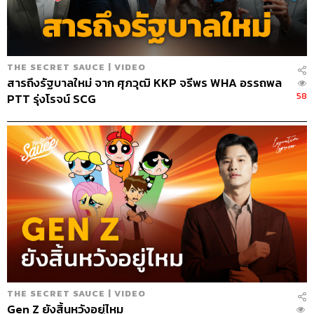
ไอเดียใดเอ็กซ์ตรีมเกินไป ถ้าเราต้องการที่จะรักษาไว้ซึ่ง
บริษัท”
ในระยะกลาง บริษัทต้องวางแผนทำให้องค์กรลีนมากขึ้น อาจ
THE SECRET SAUCE | VIDEO
ทำโดยการนำหุ่นยนต์หรือเทคโนโลยีมาใช้ให้มากขึ้น สร้าง
สารถึงรัฐบาลใหม่ จาก ศุภวุฒิ KKP จรีพร WHA อรรถพล
58
โครงสร้างต้นทุนของอนาคต มี Buffer หรือตัวต้านทาน เช่น
PTT รุ่งโรจน์ SCG
การมองหาส่วนธุรกิจที่สามารถใช้สำรองเงินสด ดึงกระแส
เงินสดออกมาได้ โดยอาจลดทอนการให้เครดิตกับคู่ค้า
เดินเกมบุก ไม่ใช่เพียงตั้งรับ
กำหนดวิธีที่คุณจะสามารถทำได้ดีกว่าคู่แข่ง หรือสามารถที่
จะเพิ่มส่วนแบ่งการตลาดได้อย่างไร โดยเฉพาะในกรณีที่
บริษัทคุณมีเงินสดรองรับไว้พอสมควร อาจมองถึงโรดแม
ปการทำ M&A การควบรวมกิจการ หรือการลงทุนอื่นๆ ที่จะ
ช่วยทำให้สินค้า บริการ หรือลูกค้าของคุณเพิ่มศักยภาพมาก
ขึ้น
THE SECRET SAUCE | VIDEO
นอกจากนี้บริษัทควรเตรียมพร้อมสำหรับการฟื้นตัวที่จะเด้ง
Gen Z ยังสิ้นหวังอยู่ไหม