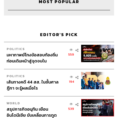
MOST POPULAR
EDITOR'S PICK
154
POLITICS
ABOUT THE HOST
มหากาพย์โกงข้อสอบท้องถิ่น
559
ก่อนเดินหน้าสู่จุดจบใน
THE STANDARD PODCAST
สัปดาห์นี้
ทีมงาน THE STANDARD PODCAST
POLITICS
เส้นทางคดี 44 สส. ในชั้นศาล
194
ฎีกา จะรู้ผลเมื่อไร
WORLD
สรุปภารกิจอนุทิน เยือน
539
อินโดนีเซีย ขับเคลื่อนการทูต