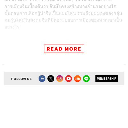
การเมืองจีนเบื้องต้นว่า จีนมีโครงสร้างทางอำนาจอย่างไร
ขั้นตอนการเลือกผู้นำจีนเป็นแบบไหน รวมถึงมุมมองของกลุ่ม
คนรุ่นใหม่ในสังคมจีนที่มีต่อระบอบการเมืองของพวกเขาเป็น
อย่างไร
มาร่วมทำความรู้จักจีนในแง่มุมที่คุณอาจยังไม่เคยรู้ไป
พร้อมๆ กันที่นี่
READ MORE
Credits
FOLLOW US
MEMBERSHIP
Host
ภากร กัทชลี
Co-host
พลวุฒิ สงสกุล
Show Creator
ณรงค์กร มโนจันทร์เพ็ญ
Episode Producer
ณรงค์กร มโนจันทร์เพ็ญ
Cameraman
ณัฐพงษ์ กุลพันธ์, อรณิชา อภิวิศาลกิจ, พนาธร
ไชยกุล