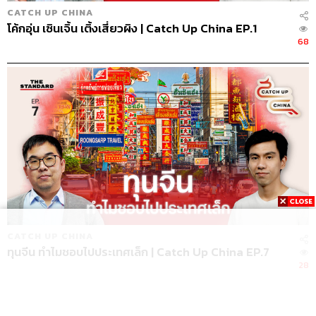
CATCH UP CHINA
โค้กอุ่น เซินเจิ้น เติ้งเสี่ยวผิง | Catch Up China EP.1
68
CATCH UP CHINA
ทุนจีน ทำไมชอบไปประเทศเล็ก | Catch Up China EP.7
28