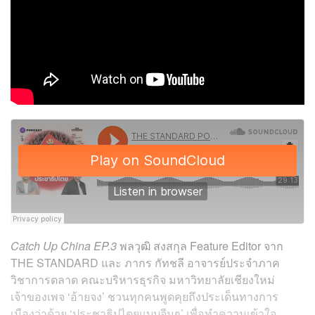
Catch Up China EP.3
พลวุฒิ สงสกุล Feature Editor จาก
THE STANDARD และ ภากร กัทชลี อาจารย์ประจำภาค
วิชาการตลาด คณะบริหารธุรกิจ มหาวิทยาลัยเชียงใหม่
เจ้าของเพจ ‘อ้ายจง’ ชวนทุกคนพูดคุยถึงประเด็นทางการ
เมืองว่าด้วย ‘ประชาธิปไตยแบบจีนๆ’ เพื่อทำความเข้าใจ