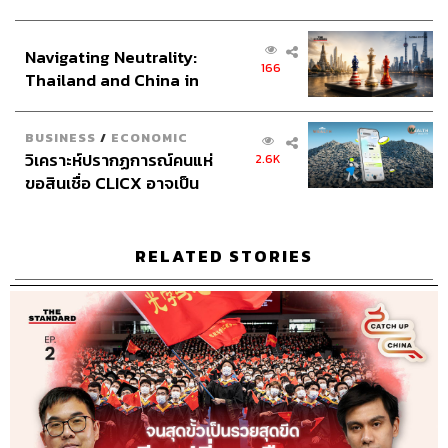
เศรษฐกิจเชิงรุก ประกาศหุ้น
ส่วนยุทธศาสตร์ไทย –
Navigating Neutrality:
อินโดนีเซีย
166
Thailand and China in
the Age of a New Global
Order
BUSINESS
/
ECONOMIC
วิเคราะห์ปรากฏการณ์คนแห่
2.6K
ขอสินเชื่อ CLICX อาจเป็น
เพียงยอดภูเขาน้ำแข็ง ของ
ปัญหาหนี้ครัวเรือนไทยที่ถูก
ซุกไว้
RELATED STORIES