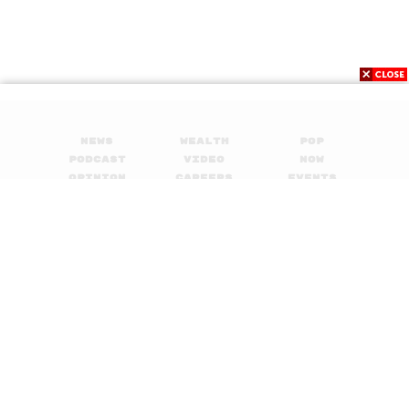
News
Wealth
Pop
Podcast
Video
Now
Opinion
Careers
Events
Privacy
About
Contact
Policy
FOR
ADVERTISING
MEMBERSHIP
© 2017-
2026
The Standard. All rights reserved.