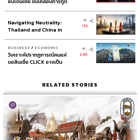
อินโดนีเซีย ขับเคลื่อนการทูต
เศรษฐกิจเชิงรุก ประกาศหุ้น
ส่วนยุทธศาสตร์ไทย –
TAGS:
Napoleon III
Leonardo da Vinci
Battle of France
Navigating Neutrality:
อินโดนีเซีย
175
Napoleon Bonaparte
Hermann Wilhelm Göring
Thailand and China in
Louvre Museum
Jacques Jaujard
the Age of a New Global
sleeping hermaphrodite
Nazi plunder
Order
Gian Lorenzo Bernini
Louvre Pyramid
BUSINESS
/
ECONOMIC
The Coronation of Napoleon
François Mitterrand
วิเคราะห์ปรากฏการณ์คนแห่
2.6K
Podcast
Liberty Leading the People
ขอสินเชื่อ CLICX อาจเป็น
The Standard Podcast
Jacques-Louis David
เพียงยอดภูเขาน้ำแข็ง ของ
I.M. Pei
Eugène Delacroix
Mona Lisa
ปัญหาหนี้ครัวเรือนไทยที่ถูก
8 Minute History
ซุกไว้
RELATED STORIES
169