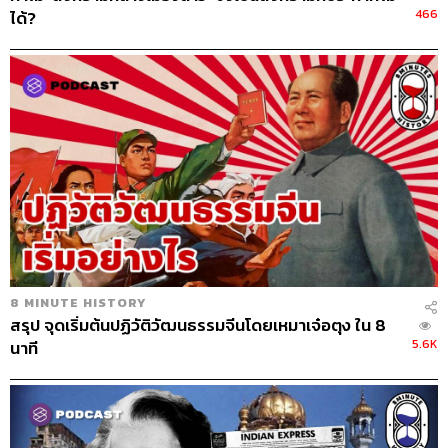
466
ได้?
8 MINUTE HISTORY
สรุป จุดเริ่มต้นปฏิวัติวัฒนธรรมจีนโดยเหมาเจ๋อตุง ใน 8
5.6K
นาที