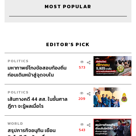
MOST POPULAR
The Host
วิทย์ สิทธิเวคิน
Project Manager
ปวริศา ตั้งตุลานนท์
Show Producer
อธิษฐาน กาญจนะพงศ์, พันธวัฒน์ เศรษฐ
วิไล
Creative
นัทธมน หัวใจ, ภัควัตน์ ฟองดี
EDITOR'S PICK
VDO Editor
เสาวภา โตสวาท
Sound Designer & Engineer
กฤตพล จียะเกียรติ
Recording Engineer
ขจีพรรณ วิจิตรรัตน์
POLITICS
มหากาพย์โกงข้อสอบท้องถิ่น
Art Director
ฉัตรชัย เฉยชิต
573
ก่อนเดินหน้าสู่จุดจบใน
Channel Manager
เชษฐพงศ์ ชูประดิษฐ์
สัปดาห์นี้
Channel Admin
นิพพิชฌน์ ชุลีนวน, พฤกษา แซ่เต็ง
Proofreader
ภาวิกา ขันติศรีสกุล
POLITICS
Webmaster
ไชยพร ศิริกลการ
เส้นทางคดี 44 สส. ในชั้นศาล
209
Social Media Admins
สุทธกิตติ์​ สุทธาวรรณกุล, ธิติกร ลิ้ม
ฎีกา จะรู้ผลเมื่อไร
ทองมณี, วนัชพร ดวงนิล, วิมลณัฐ พรศิริอนันต์
Archive Officer
ชริน ธนอุดมกรณ์, อาทิตยา อิสสรานุสรณ์
WORLD
สรุปภารกิจอนุทิน เยือน
543