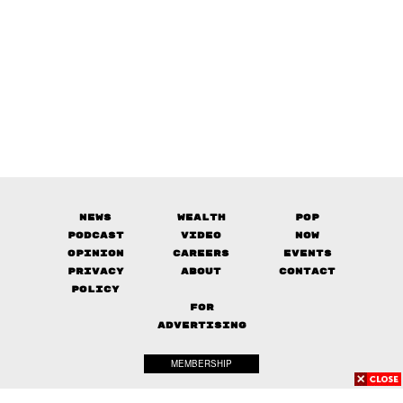
News
Wealth
Pop
Podcast
Video
Now
Opinion
Careers
Events
Privacy
About
Contact
Policy
FOR
ADVERTISING
MEMBERSHIP