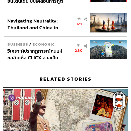
อินโดนีเซีย ขับเคลื่อนการทูต
Archive Officer
ชริน ธนอุดมกรณ์, อาทิตยา อิสสรานุสรณ์
เศรษฐกิจเชิงรุก ประกาศหุ้น
ส่วนยุทธศาสตร์ไทย –
Navigating Neutrality:
อินโดนีเซีย
129
Thailand and China in
the Age of a New Global
Order
BUSINESS
/
ECONOMIC
TAGS:
Africa
The Berlin Conference of 1884
Podcast
วิเคราะห์ปรากฏการณ์คนแห่
2.3K
French colonial empire
America
ขอสินเชื่อ CLICX อาจเป็น
Leopold II of Belgians
The Standard Podcast
เพียงยอดภูเขาน้ำแข็ง ของ
Congo Free State
Maxim gun
British Empire
sub-saharan africa
8 Minute History
ปัญหาหนี้ครัวเรือนไทยที่ถูก
White Man’s Burden
Otto Von Bismarck
ซุกไว้
RELATED STORIES
africa slave
แอฟริกา
]ล่าอาณานิคม