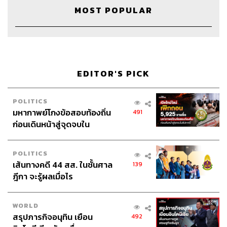
Credits
MOST POPULAR
The Host
วิทย์ สิทธิเวคิน
Project Manager
ปวริศา ตั้งตุลานนท์
Show Producer
อธิษฐาน กาญจนะพงศ์, พันธวัฒน์ เศรษฐ
EDITOR'S PICK
วิไล
Creative
นัทธมน หัวใจ, ภัควัตน์ ฟอง
ดี
POLITICS
VDO Editor
เสาวภา โตสวาท
มหากาพย์โกงข้อสอบท้องถิ่น
491
ก่อนเดินหน้าสู่จุดจบใน
Sound Designer & Engineer
กฤตพล จียะเกียรติ
สัปดาห์นี้
Recording Engineer
ขจีพรรณ วิจิตรรัตน์
Art Director
ฉัตรชัย เฉยชิต
POLITICS
Channel Manager
เชษฐพงศ์ ชูประดิษฐ์
เส้นทางคดี 44 สส. ในชั้นศาล
139
Channel Admin
นิพพิชฌน์ ชุลีนวน, พฤกษา แซ่เต็ง
ฎีกา จะรู้ผลเมื่อไร
Proofreader
นัฐฐา สอนกลิ่น
Webmaster
วิศิษฏ์ นิติพัฒนาภิรักษ์
WORLD
Social Media Admins
สุทธกิตติ์​ สุทธาวรรณกุล, ธิติกร ลิ้ม
สรุปภารกิจอนุทิน เยือน
492
ทองมณี, วนัชพร ดวงนิล, วิมลณัฐ พรศิริอนันต์