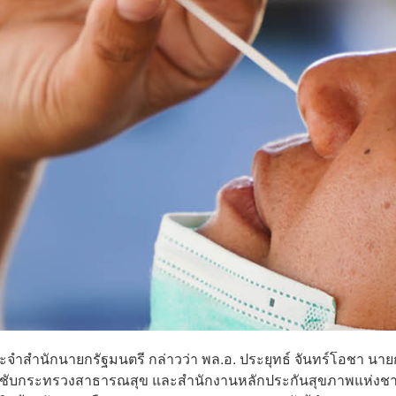
ะจําสํานักนายกรัฐมนตรี กล่าวว่า พล.อ. ประยุทธ์ จันทร์โอชา นาย
ำชับกระทรวงสาธารณสุข และสำนักงานหลักประกันสุขภาพแห่งชา