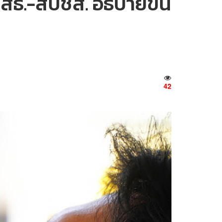
สธ.-สปชส. อธิบายขั้น
42