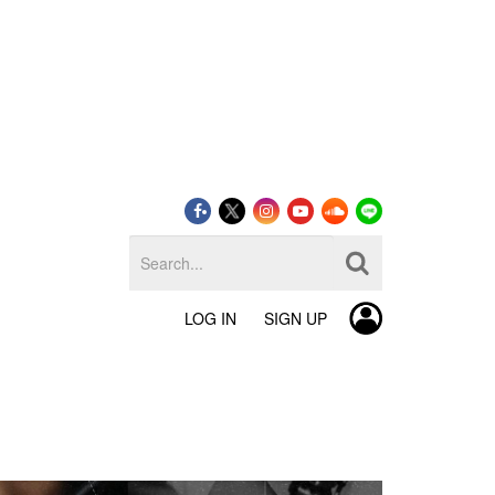
LOG IN
SIGN UP