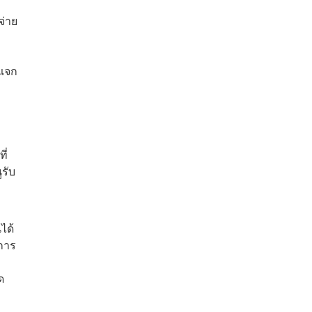
จ่าย
 แจก
ี่
รับ
ได้
ีการ
ด