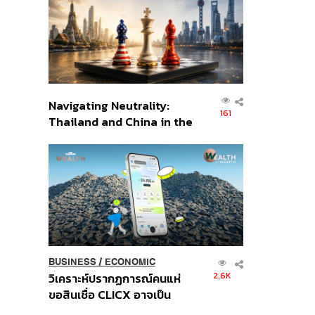
อินโดนีเซีย
Navigating Neutrality:
161
Thailand and China in the
Age of a New Global
Order
BUSINESS
/
ECONOMIC
2.6K
วิเคราะห์ปรากฏการณ์คนแห่
ขอสินเชื่อ CLICX อาจเป็น
เพียงยอดภูเขาน้ำแข็ง ของ