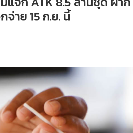
อมแจก ATK 8.5 ล้านชุด ฝาก 
จ่าย 15 ก.ย. นี้