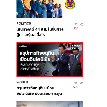
POLITICS
188
เส้นทางคดี 44 สส. ในชั้นศาล
ฎีกา จะรู้ผลเมื่อไร
WORLD
530
สรุปภารกิจอนุทิน เยือน
อินโดนีเซีย ขับเคลื่อนการทูต
เศรษฐกิจเชิงรุก ประกาศหุ้น
ส่วนยุทธศาสตร์ไทย –