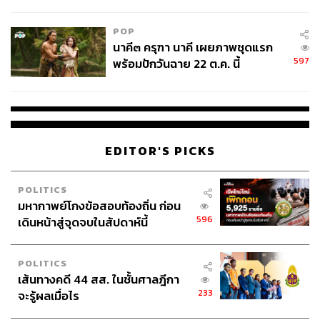
College Football
POP
นาคี๓ ครุฑา นาคี เผยภาพชุดแรก
597
พร้อมปักวันฉาย 22 ต.ค. นี้
EDITOR'S PICKS
POLITICS
มหากาพย์โกงข้อสอบท้องถิ่น ก่อน
596
เดินหน้าสู่จุดจบในสัปดาห์นี้
POLITICS
เส้นทางคดี 44 สส. ในชั้นศาลฎีกา
233
จะรู้ผลเมื่อไร