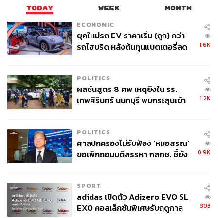
TODAY
WEEK
MONTH
ECONOMIC
ยุคใหม่รถ EV ราคาเริ่ม (ถูก) กว่า
1.6K
รถไฮบริด หลังต้นทุนแบตเตอรี่ลด
ลง - จีนแห่บุกตลาดเกิดใหม่
POLITICS
ผลชันสูตร 8 ศพ เหตุยิงใน รร.
1.2K
เทพศิรินทร์ นนทบุรี พบกระสุนเข้า
จุดสำคัญ ‘ศีรษะ-หน้าอก’ ครูถูกยิง
4 นัด จากระยะไกล
POLITICS
ศาลปกครองไม่รับฟ้อง ‘หมอสรณ’
0.9K
ขอเพิกถอนมติสรรหา กสทช. ชี้ยัง
ไม่ใช่ผู้เดือดร้อนเสียหาย
SPORT
adidas เปิดตัว Adizero EVO SL
893
EXO คอลเล็กชันพิเศษรับฤดูกาล