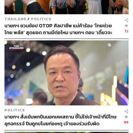
THAILAND
/
POLITICS
นายกฯ ชวนช้อป OTOP ศิลปาชีพ แม่ค้าร้อง ‘ไทยช่วย
72
ไทย พลัส’ สุดยอด ถามมีต่อไหม นายกฯ ตอบ ‘เดี๋ยวจะ
พยายาม’
POLITICS
นายกฯ สั่งเข้มพกปืนนอกเคหสถาน ชี้ไม่ใช่เจ้าหน้าที่มีโทษ
99
อุกฉกรรจ์ ปืนถูกขโมยก่อเหตุ เจ้าของร่วมรับผิด