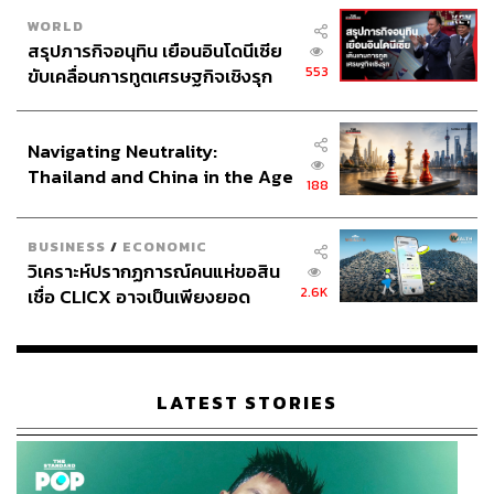
WORLD
สรุปภารกิจอนุทิน เยือนอินโดนีเซีย
553
ขับเคลื่อนการทูตเศรษฐกิจเชิงรุก
ประกาศหุ้นส่วนยุทธศาสตร์ไทย –
อินโดนีเซีย
Navigating Neutrality:
Thailand and China in the Age
188
of a New Global Order
BUSINESS
/
ECONOMIC
วิเคราะห์ปรากฏการณ์คนแห่ขอสิน
2.6K
เชื่อ CLICX อาจเป็นเพียงยอด
ภูเขาน้ำแข็ง ของปัญหาหนี้ครัว
เรือนไทยที่ถูกซุกไว้
LATEST STORIES