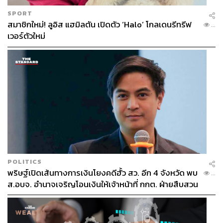
SPORT
สมาชิกใหม่! ลูอิส แฮมิลตัน เปิดตัว ‘Halo’ โกลเดนรีทรีฟ
...
เวอร์ตัวใหม่
POLITICS
พริษฐ์เปิดเส้นทางการเงินโยงคดีฮั้ว สว. อีก 4 จังหวัด พบ
...
ส.อบจ. อำนาจเจริญโอนเงินให้เจ้าหน้าที่ กกต. ฝ่ายสืบสวน