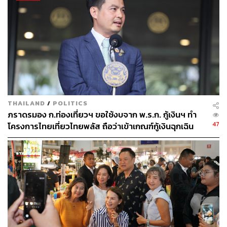
THAILAND
/
POLITICS
ภราดรมอง ก.ท่องเที่ยวฯ ขอใช้งบจาก พ.ร.ก. กู้เงินฯ ทำ
47
โครงการไทยเที่ยวไทยพลัส ถือว่าเข้าเกณฑ์กู้เงินฉุกเฉิน