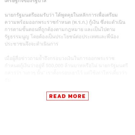
เศรษฐกิจของรัฐบาล
นายกรัฐมนตรียอมรับว่า ได้พูดคุยในหลักการเพื่อเตรียม
ความพร้อมออกพระราชกำหนด (พ.ร.ก.) กู้เงิน ซึ่งจะดำเนิน
การตามขั้นตอนที่ถูกต้องตามกฎหมาย และเป็นไปตาม
รัฐธรรมนูญ โดยต้องเป็นประโยชน์ต่อประเทศและพี่น้อง
ประชาชนจึงจะดำเนินการ
เมื่อผู้สื่อข่าวถามย้ำถึงกรอบวงเงินในการออกพระราช
กำหนดกู้เงินว่าอยู่ที่ 500,000 ล้านบาทหรือไม่ นายกรัฐมนตรี
กล่าวว่า “แถวๆ นั้น” เราตั้งกรอบเอาไว้ แต่ใช้เท่าไหร่เดี๋ยวว่า
กัน
อย่างไรก็ตามสำหรับภาพรวมเศรษฐกิจที่มีการพูดคุยกัน หลัง
READ MORE
จากที่หน่วยงานเศรษฐกิจ ได้แก่ กระทรวงการคลัง และ
ธนาคารแห่งประเทศไทย ได้ปรับลด GDP ปีนี้ลงไปอยู่ที่ 1.5
ถึง 1.6% จากเดิมประมาณ 2% เนื่องจากผลกระทบจากราคา
พลังงานที่ปรับตัวสูงขึ้นจากการสู้รบในตะวันออกกลาง พร้อม
กับติดตามความคืบหน้าการที่ประเทศไทยจะเป็นเจ้าภาพจัด