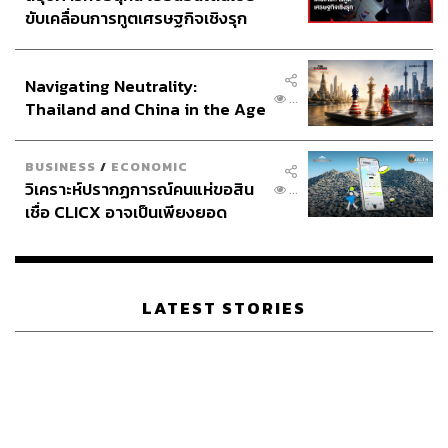
ขับเคลื่อนการทูตเศรษฐกิจเชิงรุก
ประกาศหุ้นส่วนยุทธศาสตร์ไทย –
อินโดนีเซีย
Navigating Neutrality:
...
Thailand and China in the Age
of a New Global Order
BUSINESS
/
ECONOMIC
วิเคราะห์ปรากฏการณ์คนแห่ขอสิน
...
เชื่อ CLICX อาจเป็นเพียงยอด
ภูเขาน้ำแข็ง ของปัญหาหนี้ครัว
เรือนไทยที่ถูกซุกไว้
LATEST STORIES