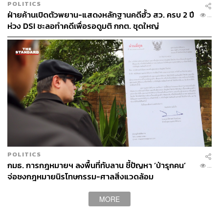
POLITICS
ฝ่ายค้านเปิดตัวพยาน-แสดงหลักฐานคดีฮั้ว สว. ครบ 2 ปี
...
ห่วง DSI ชะลอทำคดีเพื่อรอดูมติ กกต. ชุดใหญ่
POLITICS
กมธ. การกฎหมายฯ ลงพื้นที่ทับลาน ชี้ปัญหา ‘ป่ารุกคน’
...
จ่อชงกฎหมายนิรโทษกรรม-ศาลสิ่งแวดล้อม
MORE