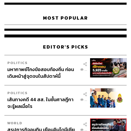
MOST POPULAR
EDITOR'S PICKS
POLITICS
มหากาพย์โกงข้อสอบท้องถิ่น ก่อน
...
เดินหน้าสู่จุดจบในสัปดาห์นี้
POLITICS
เส้นทางคดี 44 สส. ในชั้นศาลฎีกา
...
จะรู้ผลเมื่อไร
WORLD
สรุปภารกิจอนุทิน เยือนอินโดนีเซีย
...