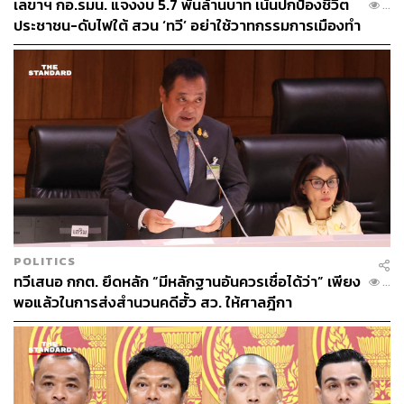
เลขาฯ กอ.รมน. แจงงบ 5.7 พันล้านบาท เน้นปกป้องชีวิต
...
ประชาชน-ดับไฟใต้ สวน ‘ทวี’ อย่าใช้วาทกรรมการเมืองทำ
คนทำงานเสียกำลังใจ
POLITICS
ทวีเสนอ กกต. ยึดหลัก “มีหลักฐานอันควรเชื่อได้ว่า” เพียง
...
พอแล้วในการส่งสำนวนคดีฮั้ว สว. ให้ศาลฎีกา