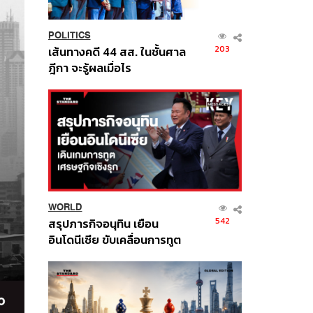
POLITICS
203
เส้นทางคดี 44 สส. ในชั้นศาล
ฎีกา จะรู้ผลเมื่อไร
WORLD
542
สรุปภารกิจอนุทิน เยือน
อินโดนีเซีย ขับเคลื่อนการทูต
เศรษฐกิจเชิงรุก ประกาศหุ้น
ส่วนยุทธศาสตร์ไทย –
อินโดนีเซีย