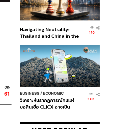
Navigating Neutrality:
170
Thailand and China in the
Age of a New Global
Order
61
BUSINESS
/
ECONOMIC
2.6K
วิเคราะห์ปรากฏการณ์คนแห่
ขอสินเชื่อ CLICX อาจเป็น
เพียงยอดภูเขาน้ำแข็ง ของ
ปัญหาหนี้ครัวเรือนไทยที่ถูกซุก
ไว้