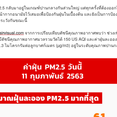
.5 กลับมาอยู่ในเกณฑ์ปานกลางกันส่วนใหญ่ แต่ทุกครั้งที่ต้องออ
กอนามัยไว้เสมอเพื่อป้องกันฝุ่นในเบื้องต้น และยังเป็นการป้อ
าระวังกันขณะนี้
irvisual.com
จากการเปรียบเทียบดัชนีคุณภาพอากาศพบว่า ช่วงเช
ัชนีคุณภาพอากาศมวลรวมวัดได้ 150 US AQI และค่าฝุ่นละออง
55.3 ไมโครกรัมต่อลูกบาศก์เมตร (µg/m3) อยู่ในระดับคุณภาพปาน