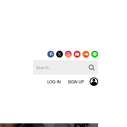
LOG IN
SIGN UP