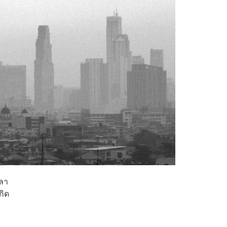
วลา
กิด