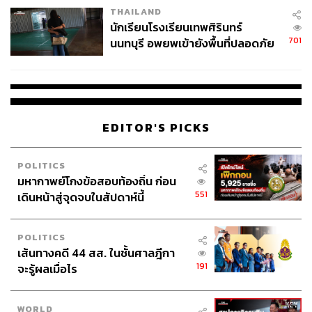
THAILAND
จ่ายหนี้-แอบระบุแบรนด์
นักเรียนโรงเรียนเทพศิรินทร์
701
นนทบุรี อพยพเข้ายังพื้นที่ปลอดภัย
ชั่วคราว หลังเหตุใช้อาวุธปืนภายใน
โรงเรียนคลี่คลาย
EDITOR'S PICKS
POLITICS
มหากาพย์โกงข้อสอบท้องถิ่น ก่อน
551
เดินหน้าสู่จุดจบในสัปดาห์นี้
POLITICS
เส้นทางคดี 44 สส. ในชั้นศาลฎีกา
191
จะรู้ผลเมื่อไร
WORLD