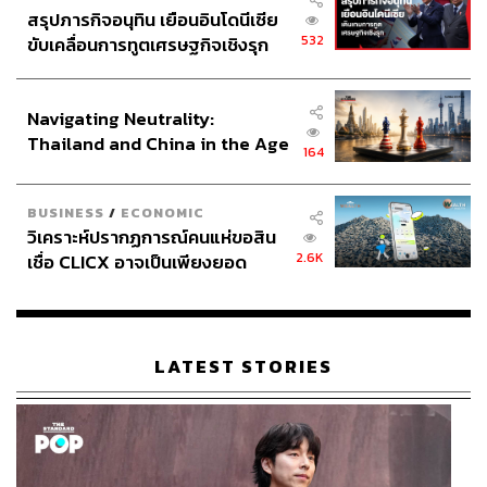
สรุปภารกิจอนุทิน เยือนอินโดนีเซีย
532
ขับเคลื่อนการทูตเศรษฐกิจเชิงรุก
ประกาศหุ้นส่วนยุทธศาสตร์ไทย –
อินโดนีเซีย
Navigating Neutrality:
Thailand and China in the Age
164
of a New Global Order
BUSINESS
/
ECONOMIC
วิเคราะห์ปรากฏการณ์คนแห่ขอสิน
2.6K
เชื่อ CLICX อาจเป็นเพียงยอด
ภูเขาน้ำแข็ง ของปัญหาหนี้ครัว
เรือนไทยที่ถูกซุกไว้
LATEST STORIES