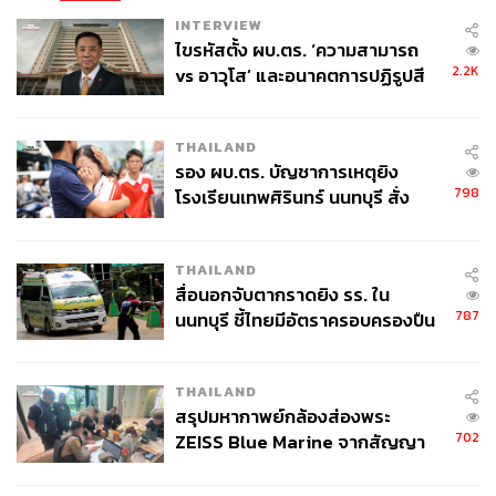
INTERVIEW
ไขรหัสตั้ง ผบ.ตร. ‘ความสามารถ
2.2K
vs อาวุโส’ และอนาคตการปฏิรูปสี
กากี กับ พล.ต.อ. เอก อังสนานนท์
THAILAND
รอง ผบ.ตร. บัญชาการเหตุยิง
798
โรงเรียนเทพศิรินทร์ นนทบุรี สั่ง
ค้นหา 2 รอบยืนยันไร้คนติดค้าง พบ
ศพปู่-ย่าที่บ้านพักผู้ก่อเหตุ
THAILAND
สื่อนอกจับตากราดยิง รร. ใน
787
นนทบุรี ชี้ไทยมีอัตราครอบครองปืน
สูงในระดับต้นของภูมิภาค
THAILAND
สรุปมหากาพย์กล้องส่องพระ
702
ZEISS Blue Marine จากสัญญา
ผลิต 8.3 ล้าน สู่ข้อพิพาท ‘มา
เวลล์ฯ’ ฟ้อง ‘โทน บางแค’ ผิดนัด