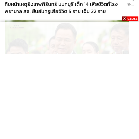
คืบหน้าเหตุยิงเทพศิรินทร์ นนทบุรี เด็ก 14 เสียชีวิตที่โรง
...
พยาบาล สธ. ยืนยันครูเสียชีวิต 5 ราย เจ็บ 22 ราย
POLITICS
อนุทินบอกโรมปมทุจริตสอบท้องถิ่น นายกฯไม่มีหน้าที่ดู
...
TOR แต่มีหน้าที่หาคนผิดมาลงโทษ