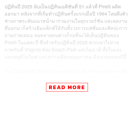
ปฏิทินปี 2025 นับเป็นปฏิทินเอดิชันที่ 51 แล้วที่ Pirelli ผลิต
ออกมา หลังจากที่เริ่มทำปฏิทินครั้งแรกเมื่อปี 1964 โดยดึงตัว
ช่างภาพระดับแนวหน้ามาร่วมงานในทุกเวอร์ชัน และผลงาน
ที่ออกมาก็สร้างอิมแพ็กต์ให้กับทั้งวงการแฟชั่นและศิลปะการ
ถ่ายภาพเสมอ จนหลายคนต่างก็รอที่จะได้เห็นปฏิทินของ
Pirelli ในแต่ละปี ซึ่งสำหรับปฏิทินปี 2025 พวกเขาไปถ่าย
ภาพกันที่ Virginia Key Beach Park แห่งไมอามี ทั้งในและ
นอกสตูดิโอในช่วงระหว่างเดือนพฤษภาคม-มิถุนายนของปีนี้
ด้านในปฏิทินปี 2025 ประกอบไปด้วย 24 ภาพของเหล่าคนดัง
12 คน ที่แต่ละคนจะมีภาพสีขาว-ดำภาพหนึ่ง และภาพสีสัน
ปกติอีกภาพหนึ่ง โดยผู้ที่ได้มาขึ้นปฏิทินของ Pirelli ฉบับนี้ก็
READ MORE
มาจากหลากหลายวงการ ทั้งนักแสดงมาแรงอย่าง Hunter
Schafer, พิธีกรรายการโทรทัศน์เชื้อสายอินเดีย-อเมริกัน
Padma Lakshmi, นักแสดงชาวฝรั่งเศส Vincent Cassel,
ศิลปินชาวอิตาลี Elodie, นักแสดงชาวเกาหลีใต้ Jung
Hoyeon, ศิลปินชาวอเมริกัน Martine Gutierrez, นักวาดภาพ
ประกอบชาวอเมริกัน Connie Fleming, นางแบบสาว Jenny