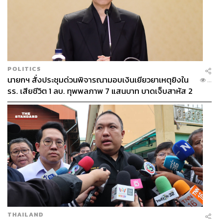
POLITICS
นายกฯ สั่งประชุมด่วนพิจารณามอบเงินเยียวยาเหตุยิงใน
...
รร. เสียชีวิต 1 ลบ. ทุพพลภาพ 7 แสนบาท บาดเจ็บสาหัส 2
แสนบาท บาดเจ็บเล็กน้อย 1 แสนบาท
THAILAND