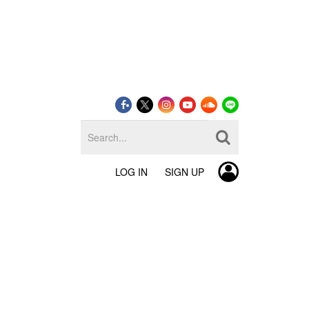
LOG IN
SIGN UP