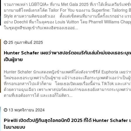
รวมภาพเหล่า LGBTQIA+ ที่งาน Met Gala 2025 ที่เราได้เห็นเควียร์แฟช
มากมายตีโจทย์เดรสโค้ต Tailor For You ของงาน Superfine: Tailoring 
Style ตามความคิดของตัวเอง ตั้งแต่เซ็ตคนที่มางานนี้ครั้งแรกอย่าง แร
อย่าง Doechii ที่มาในลุคของ Louis Vuitton โดย Pharrell Williams Cha
ในชุดสูทสีชมพูเข้ากับเพลงฮิตของเธออย่...
25 กุมภาพันธ์ 2025
Hunter Schafer เผยว่าพาสปอร์ตอเมริกันเล่มใหม่ของเธอระบุเ
เป็นผู้ชาย
Hunter Schafer นักแสดงหญิงข้ามเพศที่โด่งดังจากซีรีส์ Euphoria เผยว่
ใหม่ของเธอระบุเพศว่าเป็นผู้ชาย แม้ว่าเธอจะเลือกระบุเพศตัวเองว่าเป็นผ
ที่กรอกเอกสารไปแล้วก็ตาม โดยเธอเปิดเผยเรื่องนี้ผ่าน TikTok และเล่าเ
ด้วยความฉุนเฉียว เพราะพาสปอร์ตเล่มเก่าของเธอยังสามารถระบุเพศว่าเป
ตามที่เธอต้องการได้ และเธอก็ไม่คิดว...
13 พฤศจิกายน 2024
Pirelli เปิดตัวปฏิทินสุดไอคอนิกปี 2025 ที่ได้ Hunter Schafer เ
ในนางแบบ