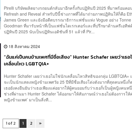
Pirelli บริษัทผลิตยางรถยนต์กลับมาอีกครั้งกับปฏิทินปี 2025 ที่มาพร้อมคอ
Refresh and Reveal สำหรับปีนี้ช่างภาพที่ได้มาถ่ายภาพปฏิทินให้ก็คือ E
James Green และยังมีอดีตบรรณาธิการแฟชั่นแห่ง Vogue อย่าง Tonne
Goodman ที่มารับหน้าที่เป็นแฟชั่นไดเรกเตอร์และที่ปรึกษาด้านครีเอที
ปฏิทินปี 2025 นับเป็นปฏิทินเอดิชันที่ 51 แล้วที่ Pir...
18 สิงหาคม 2024
“ฉันแค่เป็นคนข้ามเพศที่มีชื่อเสียง” Hunter Schafer เผยว่าเธอไม
เคลื่อนไหว LGBTQIA+
Hunter Schafer เผยว่าเธอไม่ใช่นักเคลื่อนไหวสิทธิของกลุ่ม LGBTQIA+ แ
จะเป็นนักแสดงหญิงข้ามเพศวัย 25 ปีที่มีชื่อเสียงโด่งดังมากที่สุดคนหนึ่ง
เธอยังคงยืนยันว่าเธอเพียงแค่อยากให้ผู้คนยอมรับว่าเธอก็เป็นผู้หญิงคนหนึ
ช่วงที่ผ่านมา Hunter Schafer ได้ออกมาให้สัมภาษณ์ว่าเธอไม่ต้องการให้คำว
หญิงข้ามเพศ’ มาเป็นสิ่งที...
1 of 2
1
2
»