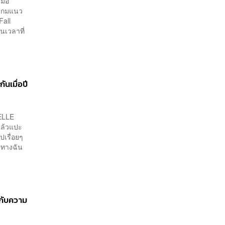
ื่อ
วเกมแนว
Fall
นเวลาที่
นเมื่อปี
ELLE
 แล้วแปะ
ไปเรื่อยๆ
ำทางฉัน
กับความ