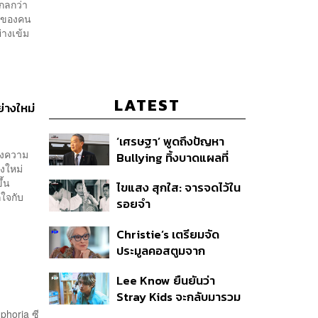
กลกว่า
ิตของคน
่างเข้ม
LATEST
่างใหม่
‘เศรษฐา’ พูดถึงปัญหา
ลางความ
Bullying ทิ้งบาดแผลที่
งใหม่
มองไม่เห็น ย้ำผู้ใหญ่ต้อง
ขึ้น
ไขแสง สุกใส: จารจดไว้ใน
รับฟัง-ช่วยเด็กให้เร็ว
กใจกับ
รอยจำ
Christie’s เตรียมจัด
ประมูลคอสตูมจาก
ภาพยนตร์ The Devil
Lee Know ยืนยันว่า
Wears Prada 2
Stray Kids จะกลับมารวม
ตัวกันอีกครั้ง หลังจากเข้า
uphoria ซี