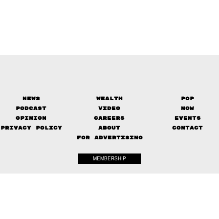
News
Wealth
Pop
Podcast
Video
Now
Opinion
Careers
Events
Privacy Policy
About
Contact
FOR ADVERTISING
MEMBERSHIP
© 2017-
2026
The Standard. All rights reserved.