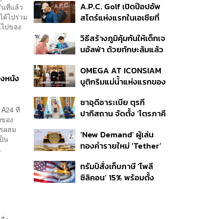
A.P.C. Golf เปิดป๊อปอัพ
นที่แล้ว
กรมรับใช้ชาติ
 ได้ไปร่วม
สโตร์แห่งแรกในเอเชียที่
นไปของ
ธนิยะ
วิธีสร้างภูมิคุ้มกันให้เด็กเจ
นอัลฟ่า ด้วยทักษะล้มแล้ว
ลุก
OMEGA AT ICONSIAM
งหนัง
บูติกริมแม่น้ำแห่งแรกของ
แบรนด์
ซาอุดีอาระเบีย ตุรกี
A24 ที่
ปากีสถาน จัดตั้ง ‘ไตรภาคี
ทของ
ความมั่นคงร่วม’ คืออะไร
การผสม
‘New Demand’ ผู้เล่น
สำคัญอย่างไร
ป็น
ทองคำรายใหม่ ‘Tether’
.
ทรัมป์สั่งเก็บภาษี ‘โพลี
ซิลิคอน’ 15% พร้อมตั้ง
ราคาขั้นต่ำ ตัดกำลังจีน