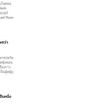
ั่นไอคอน
Black
ปเปอร์
ppell Roan
พศว่า
าพาสปอร์ต
ู้หญิงตอน
รื่องราว
็นผู้หญิง
ป็นหนึ่ง