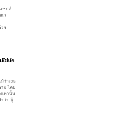
นเซปต์
than
ฟด้วย
่ใช่นัก
ม้ว่าเธอ
ก็ตาม โดย
่งเท่านั้น
่า ‘ผู้