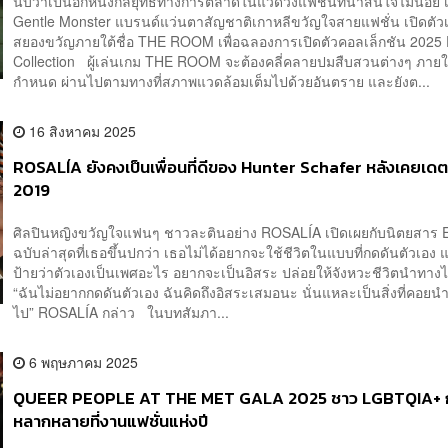
นับว่าเป็นอีกหนึ่งกลยุทธ์ทางการตลาดในแวดวงแฟชั่นที่น่าสนใจไม่น้อย เม
Gentle Monster แบรนด์แว่นตาสัญชาติเกาหลีขวัญใจสายแฟชั่น เปิดตั
สยองขวัญภายใต้ชื่อ THE ROOM เพื่อฉลองการเปิดตัวคอลเล็กชัน 2025 
Collection ผู้เล่นเกม THE ROOM จะต้องคลี่คลายปมสืบสวนต่างๆ ภายใ
กำหนด ผ่านไปตามทางที่สภาพแวดล้อมเต็มไปด้วยอันตราย และยังต...
16 สิงหาคม 2025
ROSALÍA ยังคงเป็นเพื่อนที่ดีของ Hunter Schafer หลังเคยเดตกั
2019
ศิลปินหญิงขวัญใจแฟนๆ ชาวละตินอย่าง ROSALÍA เปิดเผยกับนิตยสาร 
ฉบับล่าสุดที่เธอขึ้นปกว่า เธอไม่ได้อยากจะใช้ชีวิตในแบบที่กดดันตัวเอง
ป้ายว่าตัวเองเป็นเพศอะไร อยากจะเป็นอิสระ ปล่อยให้จังหวะชีวิตนำทาง
“ฉันไม่อยากกดดันตัวเอง ฉันคิดถึงอิสระเสมอนะ นั่นแหละเป็นสิ่งที่คอยน
ไป” ROSALÍA กล่าว ในบทสัมภา...
6 พฤษภาคม 2025
QUEER PEOPLE AT THE MET GALA 2025 ชาว LGBTQIA+ 
หลากหลายที่งานแฟชั่นแห่งปี