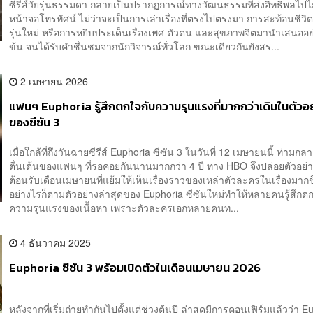
ซีรีส์วัยรุ่นธรรมดา กลายเป็นปรากฏการณ์ทางวัฒนธรรมที่ส่งอิทธิพลไปไ
หน้าจอโทรทัศน์ ไม่ว่าจะเป็นการเล่าเรื่องที่ตรงไปตรงมา การสะท้อนชีว
รุ่นใหม่ หรือการหยิบประเด็นเรื่องเพศ ตัวตน และสุขภาพจิตมานำเสนออย
ข้น จนได้รับคำชื่นชมจากนักวิจารณ์ทั่วโลก ขณะเดียวกันยังสร...
2 เมษายน 2026
แฟนๆ Euphoria รู้สึกตกใจกับความรุนแรงที่มากกว่าเดิมในตัวอย
ของซีซัน 3
เมื่อใกล้ที่ถึงวันฉายซีรีส์ Euphoria ซีซัน 3 ในวันที่ 12 เมษายนนี้ ท่ามก
ตื่นเต้นของแฟนๆ ที่รอคอยกันนานมากกว่า 4 ปี ทาง HBO จึงปล่อยตัวอย่า
ต้อนรับเดือนเมษายนที่แย้มให้เห็นเรื่องราวของเหล่าตัวละครในเรื่องมาก
อย่างไรก็ตามตัวอย่างล่าสุดของ Euphoria ซีซันใหม่ทำให้หลายคนรู้สึกต
ความรุนแรงของเนื้อหา เพราะตัวละครเอกหลายคนท...
4 ธันวาคม 2025
Euphoria ซีซัน 3 พร้อมเปิดตัวในเดือนเมษายน 2026
หลังจากที่เริ่มถ่ายทำกันไปตั้งแต่ช่วงต้นปี ล่าสุดมีการคอนเฟิร์มแล้วว่า E