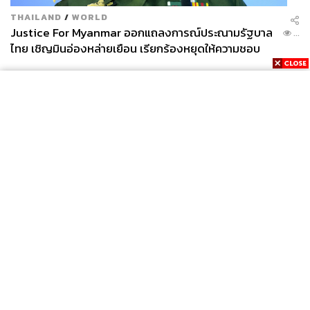
กับแบรนด์อย่างต่อเนื่อง ภาพลักษณ์ที่คูลแบบไม่พยายามของ
THAILAND
/
WORLD
เธอสอดคล้องกับแนวคิดของ Balenciaga ยุค Demna อย่าง
Justice For Myanmar ออกแถลงการณ์ประณามรัฐบาล
...
น่าสนใจ จนกลายเป็นหนึ่งในมิวส์ร่วมสมัยที่แฟนแฟชั่นจับตา
ไทย เชิญมินอ่องหล่ายเยือน เรียกร้องหยุดให้ความชอบ
มองอยู่เสมอ
ธรรมรัฐบาลทหาร
News
Wealth
Pop
Podcast
Video
Now
Opinion
Careers
Events
Privacy
About
Contact
Policy
FOR
ADVERTISING
MEMBERSHIP