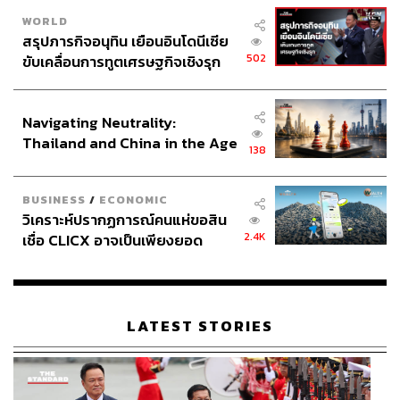
จริงใจและเป็นธรรมชาติ แตกต่างจากภาพลักษณ์ของดารา
WORLD
ฮอลลีวูดทั่วไป ก่อนเสียชีวิต Angus กำลังได้รับความสนใจ
สรุปภารกิจอนุทิน เยือนอินโดนีเซีย
จากโลกแฟชั่นอย่างต่อเนื่อง เขาเคยร่วมงานกับ Ralph
502
ขับเคลื่อนการทูตเศรษฐกิจเชิงรุก
Lauren และ Amiri รวมถึงได้รับเชิญให้ร่วมงานแฟชั่นระดับ
ประกาศหุ้นส่วนยุทธศาสตร์ไทย –
โลกอยู่บ่อยครั้ง ความเรียบง่ายและความจริงใจของเขาทำให้
อินโดนีเซีย
Angus กลายเป็นอีกหนึ่งตัวแทนของคนรุ่นใหม่ที่วงการ
Navigating Neutrality:
แฟชั่นหลงรัก และยังคงถูกจดจำจนถึงทุกวันนี้
Thailand and China in the Age
138
of a New Global Order
BUSINESS
/
ECONOMIC
วิเคราะห์ปรากฏการณ์คนแห่ขอสิน
2.4K
เชื่อ CLICX อาจเป็นเพียงยอด
ภูเขาน้ำแข็ง ของปัญหาหนี้ครัว
เรือนไทยที่ถูกซุกไว้
LATEST STORIES