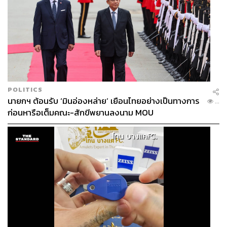
POLITICS
นายกฯ ต้อนรับ ‘มินอ่องหล่าย’ เยือนไทยอย่างเป็นทางการ
...
ก่อนหารือเต็มคณะ-สักขีพยานลงนาม MOU
BARBIE FERREIRA
อีกหนึ่งนักแสดงที่สร้างผลกระทบต่อวัฒนธรรมร่วมสมัยได้
อย่างชัดเจนคือ Barbie Ferreira ผู้รับบท Kat Hernandez คา
แรกเตอร์ที่พูดถึงการยอมรับตัวเองและความมั่นใจในรูปร่าง
อย่างตรงไปตรงมา นอกจอ Barbie ยังคงผลักดันแนวคิด
Body Positivity อย่างต่อเนื่อง ผ่านการทำงานในฐานะนาง
แบบและนักแสดง เธอร่วมงานกับแบรนด์อย่าง Gap และเป็น
หนึ่งในคนดังที่ช่วยเปิดบทสนทนาเรื่องความหลากหลายของ