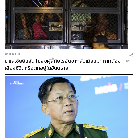
WORLD
ALEXA DEMIE
มาเลเซียยืนยัน ไม่ส่งผู้ลี้ภัยโรฮีนจากลับเมียนมา หากต้อง
...
เสี่ยงชีวิตหรือตกอยู่ในอันตราย
แม้จะไม่ใช่นักแสดงที่ปรากฏตัวในสื่อบ่อยครั้ง แต่ Alexa
Demie กลับเป็นหนึ่งในคนที่สร้างภาพจำให้กับ Euphoria
มากที่สุดผ่านบท Maddy Perez คาแรกเตอร์สาวมั่นที่เต็มไป
ด้วยเสน่ห์และความมั่นใจ สไตล์ส่วนตัวของเธอที่ผสมผสาน
ความเซ็กซี่เข้ากับความลึกลับ ทำให้กลายเป็นที่สนใจของ
วงการแฟชั่นอย่างรวดเร็ว ในช่วงที่ Demna กำลังสร้างภาพ
ลักษณ์และงานออกแบบใหม่ให้กับ Balenciaga ตัว Alexa นั้น
คือหนึ่งในคนดังที่ถูกเชื้อเชิญให้นั่งฟรอนต์โรว์และร่วมงาน