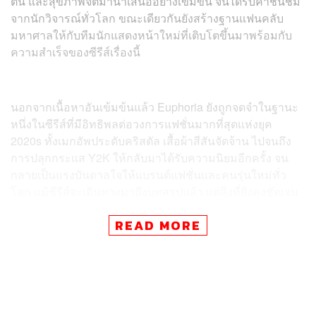
ตน และสุขภาพจิตมานำเสนออย่างเข้มข้น จนได้รับคำชื่นชม
จากนักวิจารณ์ทั่วโลก ขณะเดียวกันยังสร้างฐานแฟนคลับ
มหาศาลให้กับทีมนักแสดงหน้าใหม่ที่เติบโตขึ้นมาพร้อมกับ
ความสำเร็จของซีรีส์เรื่องนี้
นอกจากเนื้อหาอันเข้มข้นแล้ว Euphoria ยังถูกจดจำในฐานะ
หนึ่งในซีรีส์ที่มีอิทธิพลต่อวงการแฟชั่นมากที่สุดแห่งยุค
2020s ทั้งเมกอัพประดับคริสตัล เสื้อผ้าสีสันจัดจ้าน ไปจนถึง
การปลุกกระแส Y2K ให้กลับมาได้รับความนิยมอีกครั้ง จน
กลายเป็นแรงบันดาลใจให้แบรนด์แฟชั่นและคนรุ่นใหม่ทั่ว
โลก แม้ซีรีส์จะเดินทางมาถึงบทสรุปแล้ว แต่สิ่งที่ยังคงชัดเจน
ไม่เปลี่ยนคือนักแสดงทุกคนได้ก้าวจากสถานะนักแสดงดาว
READ MORE
รุ่ง กลายเป็น Fashion Figure คนสำคัญของอุตสาหกรรม
แฟชั่นร่วมสมัยอย่างเต็มตัว
THE STANDARD POP จะพาทุกคนไปรู้จักเหล่านักแสดงกัน
อีกครั้งในบทบาทของผู้ทรงอิทธิพลด้านแฟชั่นกัน