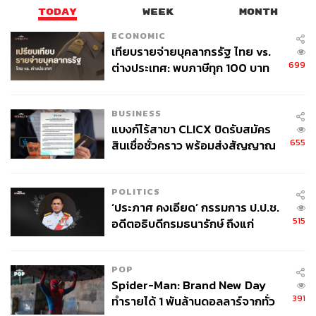
นับตั้งแต่รับบท Nate Jacobs ใน Euphoria ชื่อของ Jacob
TODAY
WEEK
MONTH
Elordi ก็กลายเป็นหนึ่งในนักแสดงชายที่วงการแฟชั่นให้
ความสนใจมากที่สุด ด้วยรูปลักษณ์สูงโปร่ง บุคลิกสุขุม และ
ECONOMIC
เทียบรายจ่ายบุคลากรรัฐ ไทย vs.
สไตล์การแต่งตัวที่เรียบง่ายแต่มีรสนิยม เขาสามารถดึงดูดทั้ง
699
ต่างประเทศ: พบภาษีทุก 100 บาท
แฟนภาพยนตร์และแฟนแฟชั่นได้พร้อมกัน Jacob ปรากฏตัว
ของคนไทยใช้ไปกับข้าราชการเฉียด
บนพรมแดงในลุคจากแบรนด์ชั้นนำอยู่เสมอ ก่อนจะได้รับ
40 บาท
เลือกให้เป็นหนุ่มคนล่าสุดของน้ำหอม Bleu de Chanel ต่อ
BUSINESS
จากเหล่านักแสดงระดับตำนาน ความร่วมมือนี้ไม่เพียง
แบงก์ไร้สาขา CLICX ปิดรับสมัคร
สะท้อนความนิยมของเขาในระดับโลก แต่ยังยืนยันว่าปัจจุบัน
655
สินเชื่อชั่วคราว พร้อมส่งสัญญาณ
Jacob คือหนึ่งในตัวแทนของความสง่างามแบบผู้ชายร่วม
เตือนกลุ่มกู้เงินผิดวัตถุประสงค์-ให้
สมัยที่แบรนด์ลักชัวรีต้องการ
ข้อมูลเท็จ เตรียมดำเนินคดีเด็ดขาด
POLITICS
‘ประภาศ คงเอียด’ กรรมการ ป.ป.ช.
515
อดีตอธิบดีกรมธนารักษ์ ถึงแก่
อนิจกรรม
POP
Spider-Man: Brand New Day
391
ทำรายได้ 1 พันล้านดอลลาร์จากทั่ว