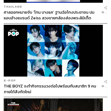
รูปร่างในอุตสาหกรรมแฟชั่น ความสำเร็จของเธอยังสะท้อน
THAILAND
ให้เห็นจากการได้ร่วมเดินบนเวทีของ Victoria’s Secret
ศาลออกหมายจับ ‘โทน บางแค’ ฐานฉ้อโกงประชาชน ปม
...
Fashion Show ซึ่งถือเป็นอีกก้าวสำคัญของการเปลี่ยนแปลง
แอบอ้างแบรนด์ Zeiss ลวงขายกล้องส่องพระลิมิเต็ด
มาตรฐานความงามแบบเดิม ๆ ในโลกแฟชั่น และยืนยันว่า
ความมั่นใจคือสิ่งที่สวยงามที่สุดเหนือทุกขนาดของร่างกาย
K-POP
THE BOYZ จะทำกิจกรรมวงต่อไปพร้อมกับสมาชิก 9 คน
...
ภายใต้สังกัดใหม่