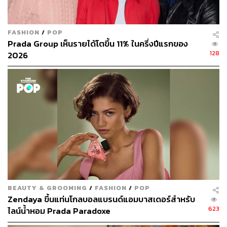
จากบท Cassie Howard สู่การเป็นนักแสดงหญิงที่มาแรงที่สุด
คนหนึ่งของฮอลลีวูด Sydney Sweeney สามารถเปลี่ยนภาพ
FASHION
/
POP
Prada Group เห็นรายได้โตขึ้น 11% ในครึ่งปีแรกของ
ลักษณ์สาวสวยเซ็กซี่ให้กลายเป็นแบรนด์ส่วนตัวที่แข็งแรงได้
128
2026
อย่างน่าสนใจ ความโดดเด่นของเธออยู่ที่การผสมผสานเสน่ห์
แบบ American Sweetheart เข้ากับความมั่นใจและความ
เซ็กซี่ในแบบร่วมสมัย จนได้รับความนิยมจากทั้งแบรนด์
แฟชั่นและผู้ชมจำนวนมาก ในช่วงไม่กี่ปีที่ผ่านมา Sydney ได้
ร่วมงานกับหลากหลายแบรนด์ระดับโลก แต่หนึ่งในแคมเปญ
ที่สร้างกระแสอย่างมากคือการร่วมงานกับ American Eagle
ซึ่งสะท้อนภาพลักษณ์สาวอเมริกันยุคใหม่ได้อย่างชัดเจน
และยิ่งตอกย้ำสถานะของเธอในฐานะดาวรุ่งที่กลายเป็นซู
เปอร์สตาร์อย่างสมบูรณ์
BEAUTY & GROOMING
/
FASHION
/
POP
Zendaya ขึ้นแท่นโกลบอลแบรนด์แอมบาสเดอร์สำหรับ
623
ไลน์น้ำหอม Prada Paradoxe