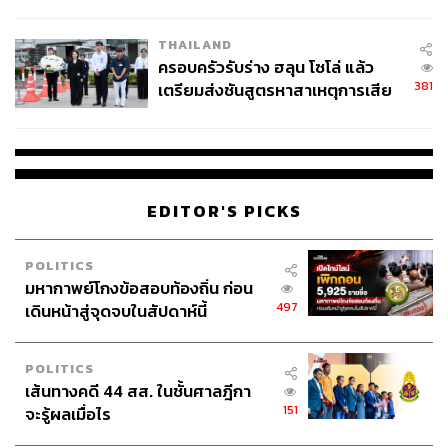
โลกภายใน 6 วัน
THAILAND
ครอบครัวรับร่าง ฮลุน โซโล่ แล้ว
381
เตรียมส่งชันสูตรหาสาเหตุการเสีย
ชีวิต
EDITOR'S PICKS
POLITICS
มหากาพย์โกงข้อสอบท้องถิ่น ก่อน
497
เดินหน้าสู่จุดจบในสัปดาห์นี้
ANGUS CLOUD
POLITICS
การจากไปอย่างกะทันหันของ Angus Cloud ในปี 2023 ถือ
เส้นทางคดี 44 สส. ในชั้นศาลฎีกา
เป็นข่าวเศร้าที่สร้างความสะเทือนใจให้กับแฟน Euphoria ทั่ว
151
จะรู้ผลเมื่อไร
โลก นักแสดงผู้รับบท Fezco มีเสน่ห์เฉพาะตัวจากบุคลิกที่ดู