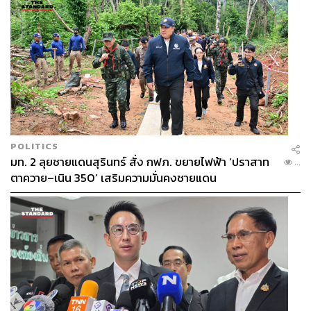
POLITICS
มท. 2 ลุยชายแดนสุรินทร์ สั่ง กฟภ. ขยายไฟฟ้า ‘ปราสาท
...
ตาควาย–เนิน 350’ เสริมความมั่นคงชายแดน