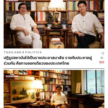
THAILAND
/
POLITICS
ปฏิรูปสถาบันให้เป็นราชประชาสมาสัย ราชกับประชาอยู่
302
ร่วมกัน คือทางออกเดียวของประเทศไทย
ท่านผู้มีเกียรติ ผมจะเริ่มจากเรื่องที่ง่ายที่สุดก่อนคือเรื่อง
4.0 ทำไมต้อง 4.0?
เมื่อคุณคิดเรื่องใหญ่ๆ ไม่ออก ก็ให้หาตัวเลขเข้าไปใส่ใน
เรื่องนั้น เช่น Business 2.0, Marketing 3.0 และในที่สุดก็จะ
กลายเป็น Thailand 4.0 จากนั้นคนก็จะไปเถียงกันว่า 4.0 คือ
อะไร และทำให้ลืมเรื่องใหญ่ๆ ที่เผชิญหน้าเราไปในที่สุด
นี่เป็นวิธีคิดแบบ 1.0 ที่ใช้กันมาตั้งแต่สมัยจีนโบราณ วิธี
การเช่นนี้ยังใช้ได้ดีในไทยแลนด์ปัจจุบัน นี่เป็นที่มาขนาดสั้น