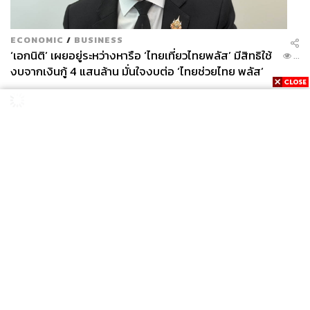
สร้างสรรค์ ตั้งคำถาม กล้าท้าทาย มิใช่ทำให้
พวกเขาเสี่ยงอันตรายเมื่อทำเช่นนั้น
ECONOMIC
/
BUSINESS
‘เอกนิติ’ เผยอยู่ระหว่างหารือ ‘ไทยเที่ยวไทยพลัส’ มีสิทธิใช้
...
งบจากเงินกู้ 4 แสนล้าน มั่นใจงบต่อ ‘ไทยช่วยไทย พลัส’
เฟส 2 มีเพียงพอ
News
Wealth
Pop
Podcast
Video
Now
Opinion
Careers
Events
Privacy
About
Contact
Policy
FOR
อดัม สมิธ บิดาแห่งวิชาเศรษฐศาสตร์นั้นสร้างสรรค์ผลงาน
ADVERTISING