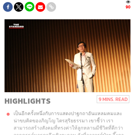
90
HIGHLIGHTS
9 MINS. READ
เป็นอีกครั้งหนึ่งกับการแสดงปาฐกถาอันแหลมคมและ
น่าขบคิดของภิญโญ ไตรสุริยธรรมา เขาชี้ว่า เรา
สามารถสร้างสังคมที่ทรงค่าให้ลูกหลานมีชีวิตที่ดีกว่า
จากครรภ์มารดาถึงเชิงตะกอน ดังที่อาจารย์ป๋วย อึ๊งภา