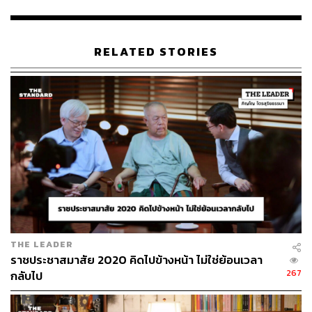
มาให้เห็น เขาขยับแว่น ทดลองไมค์ ก่อนจะเริ่มทักทายผู้คน
ที่มาร่วมงาน ซึ่งผู้ร่วมรับฟังในวันนั้น นอกจากผู้เขียนแล้วยังมี
ส. ศิวรักษ์,
เนติวิทย์
โชติภัทร์ไพศาล และประชาชน โดย
RELATED STORIES
เฉพาะคนรุ่นใหม่จำนวนมาก
หัวข้อ ‘จากเชิงตะกอนถึงครรภ์มารดา จากอดัม สมิธ ถึง
พอล สมิธ: The Poetical Economy in a Club Friday Country
4.0’ คือสิ่งที่เขาเตรียมมาพูดในวันนี้ ก่อนจะออกตัวย้ำว่าสิ่งที่
จะกล่าวต่อไปนี้คือ ‘Poetical’ ไม่ใช่ ‘Political’ แต่อย่างใด
ความพยายามหาทางเปลี่ยนผ่าน เปลี่ยนยุค
ทำให้เกิดทุกข์ทรมานทางการเมืองไทยมายา
วนานกว่าทศวรรษ แต่การเมืองก็ยังหาทาง
disrupt ตนเองไม่ได้
THE LEADER
ราชประชาสมาสัย 2020 คิดไปข้างหน้า ไม่ใช่ย้อนเวลา
267
กลับไป