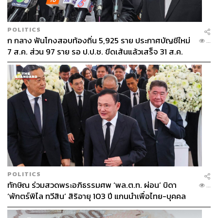
การจะคิดใหม่ได้นั้น ผู้คนในประเทศต้องมีเสรีภาพในการ
คิด ไม่ต้องมีคนมาคอยบอกว่าสิ่งใดถูก สิ่งใดผิด สิ่งใดให้คิด
สิ่งใดไม่ให้คิด
POLITICS
เพราะความผิดพลาดคือกระบวนการที่สร้างความชาญ
ก กลาง ฟันโกงสอบท้องถิ่น 5,925 ราย ประกาศบัญชีใหม่
...
ฉลาดและสร้างนวัตกรรมของมนุษย์ นี่คือความจำเป็นพื้น
7 ส.ค. ส่วน 97 ราย รอ ป.ป.ช. ขีดเส้นแล้วเสร็จ 31 ส.ค.
ฐานที่สุดของนวัตกรรม ซึ่งคงไม่ต้องตอกย้ำว่าประเทศเรายัง
ไม่มี
นอกจากนี้ ประเทศจำเป็นต้องมีกระบวนการยุติธรรมที่ใช้
นิติธรรมเป็นเครื่องยุติ เมื่อเกิดข้อขัดแย้ง หรือเมื่อจะพิพากษา
ความผิดผู้ใด กระบวนการยุติธรรมต้องโปร่งใส บังคับใช้
อย่างถ้วนหน้า
คนจน คนรวย ชาวนา มหาเศรษฐี ล้วนต้องอยู่ภายใต้
ความยุติธรรมนี้
ถ้าไม่มีความยุติธรรมเช่นนี้ ถ้ามีแต่ความยุติธรรมเลือก
ข้าง ความคั่งค้าง คับแค้นในหัวใจ ย่อมไม่อาจอนุญาตให้ผู้ใด
POLITICS
ไปสร้างสรรค์สิ่งใหม่ที่สดใสสวยงามได้
ทักษิณ ร่วมสวดพระอภิธรรมศพ ‘พล.ต.ท. ผ่อน’ บิดา
...
จุดกำเนิดของมหาวิทยาลัยในโลกนี้ จากมหาวิทยาลัยโบ
‘พักตร์พิไล ทวีสิน’ สิริอายุ 103 ปี แกนนำเพื่อไทย-บุคคล
โลญญาในอิตาลี ถึงมหาวิทยาลัยปารีสในฝรั่งเศส และมหา
หลากวงการร่วมอาลัย
วิทยาลัยออกซ์ฟอร์ดในอังกฤษ ล้วนต้องประกอบด้วยสอง