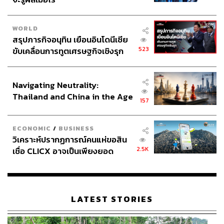
หากปณิธานอันแรงกล้าของสมเด็จ
พระพุทธเจ้าหลวงคือการรักษาพระราช
WORLD
สรุปภารกิจอนุทิน เยือนอินโดนีเซีย
อาณาจักร วิธีรักษาพระราชอาณาจักรที่ดีที่สุด
523
ขับเคลื่อนการทูตเศรษฐกิจเชิงรุก
ก็คือการปรับตัวให้ทันกับความเปลี่ยนแปลง
ประกาศหุ้นส่วนยุทธศาสตร์ไทย –
ของโลก
อินโดนีเซีย
Navigating Neutrality:
Thailand and China in the Age
157
of a New Global Order
ECONOMIC
/
BUSINESS
วิเคราะห์ปรากฏการณ์คนแห่ขอสิน
2.5K
เชื่อ CLICX อาจเป็นเพียงยอด
ภูเขาน้ำแข็ง ของปัญหาหนี้ครัว
เรือนไทยที่ถูกซุกไว้
LATEST STORIES