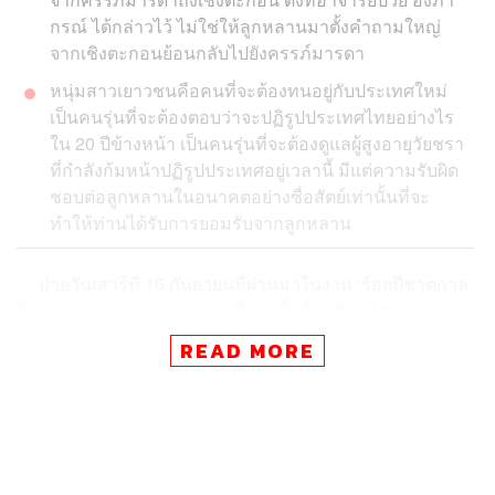
กรณ์ ได้กล่าวไว้ ไม่ใช่ให้ลูกหลานมาตั้งคำถามใหญ่
จากเชิงตะกอนย้อนกลับไปยังครรภ์มารดา
หนุ่มสาวเยาวชนคือคนที่จะต้องทนอยู่กับประเทศใหม่
เป็นคนรุ่นที่จะต้องตอบว่าจะปฏิรูปประเทศไทยอย่างไร
ใน 20 ปีข้างหน้า เป็นคนรุ่นที่จะต้องดูแลผู้สูงอายุวัยชรา
ที่กำลังก้มหน้าปฏิรูปประเทศอยู่เวลานี้ มีแต่ความรับผิด
ชอบต่อลูกหลานในอนาคตอย่างซื่อสัตย์เท่านั้นที่จะ
ทำให้ท่านได้รับการยอมรับจากลูกหลาน
บ่ายวันเสาร์ที่ 16 กันยายนที่ผ่านมาในงาน
‘ร้อยปีชาตกาล
สืบสานปณิธานอาจารย์ป๋วย’ ซึ่งจัดขึ้นที่หอศิลปวัฒนธรรม
แห่งกรุงเทพมหานคร ปรากฏชื่อ
ภิญโญ ไตรสุริยธรรมา
READ MORE
เจ้าของสำนักพิมพ์ openbooks และนักเขียนเจ้าของผลงาน
Future: ปัญญาอนาคต
และ
Managing Oneself: ปัญญางาน
จัดการตน
ซึ่งว่ากันว่าขายดีเป็นเทน้ำเทท่า และเร็วๆ นี้กับงาน
มหกรรมหนังสือระดับชาติที่กำลังจะมาถึงในช่วงวันที่ 18-19
ตุลาคม แฟนานุแฟนเตรียมพบกับผลงานใหม่แกะกล่อง
Past |