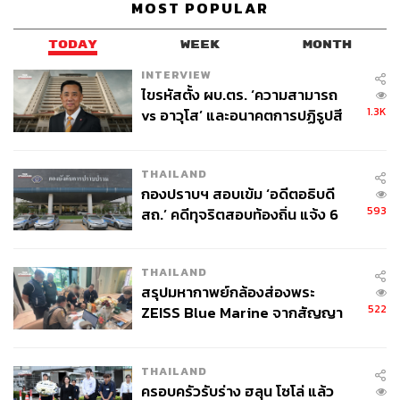
MOST POPULAR
TODAY
WEEK
MONTH
INTERVIEW
ไขรหัสตั้ง ผบ.ตร. ‘ความสามารถ
1.3K
vs อาวุโส’ และอนาคตการปฏิรูปสี
กากี กับ พล.ต.อ. เอก อังสนานนท์
เมื่อหันมามองตัวเลขทางเศรษฐกิจภายใน การพัฒนาทาง
เทคโนโลยีที่เกิดขึ้นภายนอกก่อให้เกิดการ disrupt ไปทุก
THAILAND
วงการ ตั้งแต่โทรคมนาคม สื่อสารมวลชน ธนาคาร รถยนต์
กองปราบฯ สอบเข้ม ‘อดีตอธิบดี
ไปจนถึงค้าปลีกและแฟชั่น เมื่อเป็นเช่นนั้น ราชการและ
593
สถ.’ คดีทุจริตสอบท้องถิ่น แจ้ง 6
การเมือง ถ้าไม่ disrupt ตนเอง ไม่นานก็คงถูก disrupt ไม่ทาง
ข้อหาหนัก จ่อชง ป.ป.ช. 12 ส.ค. นี้
ใดก็ทางหนึ่ง
ในประวัติศาสตร์โลก ทุกครั้งที่มีการเปลี่ยนแปลงใหญ่ทาง
THAILAND
เทคโนโลยี ไม่มีครั้งไหนที่การเมืองจะไม่เปลี่ยน ครั้งนี้ก็เช่น
สรุปมหากาพย์กล้องส่องพระ
กัน เมื่อโลกอยู่ในช่วงเวลาแห่งการเปลี่ยนแปลงครั้งใหญ่ มี
522
ZEISS Blue Marine จากสัญญา
หรือการเมืองไทยจะไม่เปลี่ยน
ผลิต 8.3 ล้าน สู่ข้อพิพาท ‘มา
เวลล์ฯ’ ฟ้อง ‘โทน บางแค’ ผิดนัด
ความพยายามหาทางเปลี่ยนผ่าน เปลี่ยนยุค ทำให้เกิดทุกข์
THAILAND
จ่ายหนี้-แอบระบุแบรนด์
ทรมานทางการเมืองไทยมายาวนานกว่าทศวรรษ แต่
ครอบครัวรับร่าง ฮลุน โซโล่ แล้ว
การเมืองก็ยังหาทาง disrupt ตนเองไม่ได้
เราจึงได้เห็นแต่การ