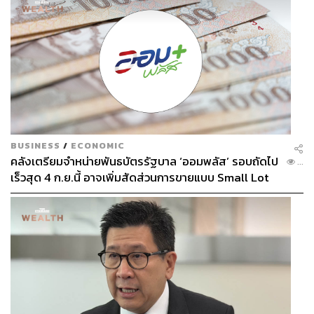
ปัจจัยนี้เป็นหลัก
เราสร้างนวัตกรรมทางการค้า สร้างปัญญาในการผลิตไม่
ได้ ถ้าไม่มีเสรีภาพทางความคิดและนิติรัฐ
มหาวิทยาลัยต่อสู้กับรัฐมานับพันปีเพื่อให้ได้มีสิทธิเสรีภาพ
และความยุติธรรมนี้ อันเป็นที่มาของเสรีภาพทางวิชาการ
เสรีภาพของประชาชน และความยุติธรรมของชนทุกหมู่
เหล่าที่เข้าถึงได้โดยเสมอภาค
ความยุติธรรมที่ล่าช้าคือความไม่ยุติธรรมฉันใด ความ
ยุติธรรมที่แบ่งฝ่ายก็คือความอยุติธรรมฉันนั้น เมื่อเราพราก
BUSINESS
/
ECONOMIC
คลังเตรียมจำหน่ายพันธบัตรรัฐบาล ‘ออมพลัส’ รอบถัดไป
ปัจจัยหลักสองข้อออกไปแล้วเรียกร้องให้ผู้ประกอบการ
...
เร็วสุด 4 ก.ย.นี้ อาจเพิ่มสัดส่วนการขายแบบ Small Lot
สร้างสรรค์นวัตกรรม ก็ไม่ต่างอะไรกับการเรียกร้องให้ผู้คน
First มากขึ้น
เดินไปบนน้ำ
คนส่วนใหญ่คงจมน้ำตาย ที่รอดมาได้ก็คงน้ำท่วมปาก
ท่วมปอด และจอดอยู่ที่ฝั่ง ไม่สามารถเดินไปสู่ความฝันได้
เพราะนี่คือหัวใจของยุค 4.0 สังคมไทยจึงควร
โอบอุ้มคนหนุ่มสาว เปิดพื้นที่ให้เขาและเธอคิด