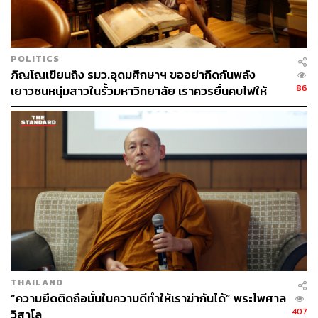
ของไทยแลนด์ 4.0
เรื่องที่ง่ายรองลงมาคือเรื่อง ‘คลับฟรายเดย์’ ทุกวันศุกร์เรา
มีรายการสำคัญอยู่สองรายการ รายการแรกเรตติ้งดี คนติด
POLITICS
กันทั้งบ้านทั้งเมือง ส่วนรายการที่สองเรตติ้งไม่ดี แต่คนก็ยัง
ภิญโญเขียนถึง รมว.อุดมศึกษาฯ ขออย่ากีดกันพลัง
ติดอยู่กับท่านทั้งบ้านทั้งเมืองอีกเช่นกัน
86
เยาวชนหนุ่มสาวในรั้วมหาวิทยาลัย เราควรยื่นคบไฟให้
รายการแรกเป็นของป้าซุ่มทุ่มไม่อั้น ส่วนรายการที่สองนั้น
พวกเขา
เป็นของลุงซุ่มทุ่มไม่เลือก
คนรักลุงก็บอกว่าลุงซุ่ม ทุ่มเทมาก ทำงานหนัก แบกรับ
ภาระประเทศชาติไว้ทุกด้าน คนไม่รักลุงก็บอกว่าลุงซุ่มชอบ
ทุ่มสิ่งของ ไม่ค่อยรู้กาลเทศะ ชอบวีนเหวี่ยง
คนเตือนก็น้อยใจ วิจารณ์ไปก็ทำให้ลุงโกรธ แล้วลุงก็จะ
กลับไปซุ่มสักสองสามวัน ก่อนกลับมาทุ่มใหม่
คนเบื่อรายการลุงก็เลยหันไปฟังรายการป้า และนี่คือที่มา
ที่ทำให้ประเทศเราสมควรได้รับฉายาว่า Club Friday
Country 4.0 เพราะนโยบายส่วนใหญ่ล้วนมาจากรายการวัน
ศุกร์ เช่นเดียวกับความสนุก การนินทา และหัวข้อสนทนาใน
THAILAND
ออฟฟิศที่มักมาจากรายการป้า
“ความยึดติดถือมั่นในความดีทำให้เราฆ่ากันได้” พระไพศาล
ลุงและป้าจึงเป็นเสาหลักในการพัฒนาประเทศในปัจจุบัน
407
วิสาโล