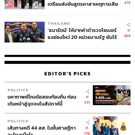
475
เตรียมส่งชันสูตรหาสาเหตุการเสีย
corrupt ที่เพิ่มมากขึ้นในทุกวงการ อันเป็นเครื่องสะท้อนว่า
ชีวิต
เราสูญเสียความสามารถและภูมิปัญญาในการทำมาหากิน
ปกติ เราสูญเสียศักยภาพในการคิดใหม่ ธุรกิจที่เคยทำมาเริ่ม
THAILAND
ไม่เหมือนเดิมอีกต่อไป และถ้าสถานการณ์ยังคงดำเนินไปใน
‘ธนารัตน์’ ให้ปากคำตำรวจไซเบอร์
อัตราเร่ง เสียงเพลงแห่งงานเลี้ยงก็คงใกล้เลิกรา
459
แฉช่องโหว่ 20 หน่วยงานรัฐ ยันไร้
เราจึงเห็นผู้คนมากมายออกมาตอกย้ำว่า ธุรกิจต้องสร้าง
นัยทางการเมือง
นวัตกรรม
ธุรกิจต้องคิดและผลิตสิ่งใหม่ ส่วนใหญ่เป็นคำแนะนำจาก
สถาบันที่ไม่ได้ผลิตนวัตกรรมใดๆ มานานแล้ว ไม่ว่าจะเป็น
หน่วยงานราชการ สถาบันการศึกษา รวมทั้งสถาบันวิจัย
EDITOR'S PICKS
พัฒนาที่กำลังจะกลายเป็นสิ่งล้าสมัยไปตามลำดับ
ถ้าองค์กรเหล่านี้ไม่หลับตาข้างเดียวและเกาะเกี่ยวตัวเอง
POLITICS
กับผู้มีอำนาจ ข้อแนะนำอันชาญฉลาดให้ผู้อื่นปฏิบัติก็คง
มหากาพย์โกงข้อสอบท้องถิ่น ก่อน
ทำให้ตนเองจัดการกับอนาคตของตนเองได้ดีขึ้น
531
เดินหน้าสู่จุดจบในสัปดาห์นี้
ความขันขื่นในวันนี้ที่ไม่ได้ถูกเอ่ยอ้างบนเวทีสัมมนา
สถานการณ์แวดล้อมในประเทศไทยไม่ได้ก่อให้เกิดนิเวศแห่ง
การคิดใหม่และการสร้างสรรค์
POLITICS
เส้นทางคดี 44 สส. ในชั้นศาลฎีกา
178
จะรู้ผลเมื่อไร