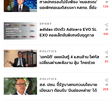
ศาลปกครองไม่รับฟ้อง ‘หมอสรณ’
729
ขอเพิกถอนมติสรรหา กสทช. ชี้ยัง
ไม่ใช่ผู้เดือดร้อนเสียหาย
SPORT
adidas เปิดตัว Adizero EVO SL
591
EXO คอลเล็กชันพิเศษรับฤดูกาล
College Football
POLITICS
‘เอกนิติ’ เผยเงินกู้ 4 แสนล้าน โฟกัส
311
เปลี่ยนผ่านพลังงาน ลุ้น ‘ไทยช่วย
ไทยพลัส’ เฟส 2 รอประเมินความ
เหมาะสม
POLITICS
สส. ปชน. จี้รัฐบาลทบทวนนโยบาย
259
เมียนมา ต้อนรับ ‘มินอ่องหล่าย’ ได้
แค่สัญญาว่างเปล่า