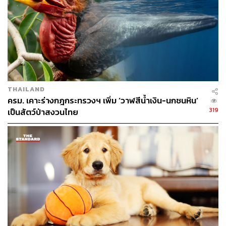
แบบที่มีรายละเอียด​สูงของโคดาหรือเสียงคลิก​จากวาฬสเปิร์ม​
ได้ง่ายขึ้น จากที่ไม่เคยทำได้มาก่อน
การถอดรหัสโคดาจำนวน 8,719 ตัวอย่าง ซึ่งเกิดขึ้นทั้งใน
ขณะที่วาฬอยู่ตัวเดียว อยู่ท่ามกลางฝูง หรือส่งเสียงโต้ตอบกัน
ระหว่างวาฬ 2 ตัว เราพบว่าเสียงเหล่านี้มีองค์ประกอบ​ 4 ชนิด
ได้แก่ Tempo, Rhythm, Rubato และ Ornamentation โดย
Tempo หมายถึง​อัตราความเร็ว​โดยรวมของจังหวะตลอดทั้ง
THAILAND
ครม. เคาะร่างกฎกระทรวงฯ เพิ่ม ‘วาฬสีน้ำเงิน-นกชนหิน’
โคดา Rhythm หมายถึงจังหวะในแต่ละคลิก ส่วน Rubato
319
เป็นสัตว์ป่าสงวนไทย
หมายถึงลูกเล่นที่บางทีจะเล่นสั้นหรือยาวขึ้นบ้างในบางจุด
และ Ornamentation เป็นคลิกพิเศษ​ที่อยู่​นอกเหนือจากคลิก
อื่นๆ ในโคดา
Dr.Daniela Rus ผู้อำนวยการห้องปฏิบัติการ CSAIL หนึ่งใน
ทีมวิจัย กล่าวถึง Ornamentation ว่า มักจะพบว่าอยู่ก่อนหรือ
หลังโคดา ทำหน้าที่คล้ายวลีเชื่อมประโยค (Discourse
Marker)​ แต่สำหรับ Ornamentation นั้นพบได้ไม่บ่อย ซึ่งถ้า
การถอดรหัสไม่ผิดพลาด Dr.Daniela Rus คิดว่ามันดูคล้ายกับ
การที่มนุษย์เราออกเสียงว่า ‘อืม…’ หรือ ‘เออ…’ เมื่อนึกคำพูด