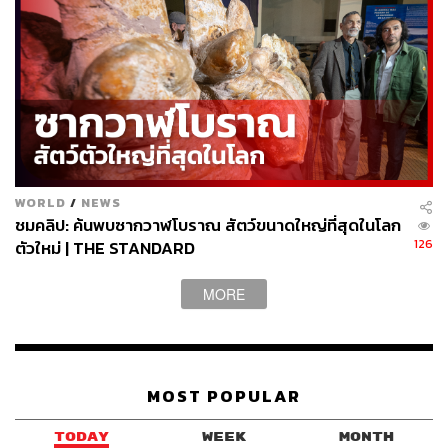
ภาพ:
Alexis Rosenfeld / Getty Images
อ้างอิง:
https://edition.cnn.com/2024/05/13/world/whale-com
munication-coda-alphabet-scn/index.html
https://news.mit.edu/2024/csail-ceti-explores-sperm-
whale-alphabet-0507​
WORLD
/
NEWS
ชมคลิป: ค้นพบซากวาฬโบราณ สัตว์ขนาดใหญ่ที่สุดในโลก
ข่าวที่เกี่ยวข้อง:
126
ตัวใหม่ | THE STANDARD
โซนาร์ล่าเหยื่อ-ระบบสื่อสารในสังคม ไขปริศนา​โลมา-
MORE
วาฬกินเนื้อใช้อวัยวะอะไรสร้างเสียงร้อง
วิจัยชี้ สุนัขสามารถเชื่อมโยงภาษาของมนุษย์เข้ากับสิ่ง
ของบางอย่างได้
MOST POPULAR
TODAY
WEEK
MONTH
TAGS:
วาฬ
ภาษา
วาฬสเปิร์ม