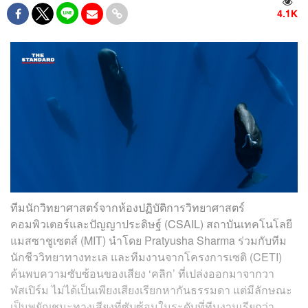
4.1K
ทีมนัก​วิทยาศาสตร์จากห้องปฏิบัติการ​วิทยาศาสตร์​
คอมพิวเตอร์​และปัญญา​ประดิษฐ์​ (CSAIL)​ สถาบันเทคโนโลยี
แมสซาชูเซตส์ (MIT)​ นำโดย Pratyusha Sharma ร่วมกับทีม
นักชีววิทยา​ทางทะเล และทีมงานจากโครงการเซติ (CETI)​
ค้นพบความซับซ้อน​ของเสียง ‘คลิก’ ที่เปล่งออกมาจากวา
ฬสเปิร์ม ​ไม่ได้เป็นเพียงเสียงเรียกหากันธรรมดา แต่มีลักษณะ​
เป็นพยัญชนะทางเสียงที่ซับซ้อน​ในระดับที่ทีมงานเรียกว่า