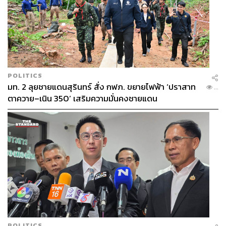
POLITICS
มท. 2 ลุยชายแดนสุรินทร์ สั่ง กฟภ. ขยายไฟฟ้า ‘ปราสาท
...
ตาควาย–เนิน 350’ เสริมความมั่นคงชายแดน
POLITICS