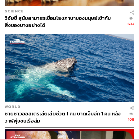
ต่อไปไม่ทัน
SCIENCE
วิจัยชี้ สุนัขสามารถเชื่อมโยงภาษาของมนุษย์เข้ากับ
ทั้งหมดนี้ ระบบ AI ตรวจพบ Rhythm 18 รูปแบบ, Tempo 5 รูป
634
สิ่งของบางอย่างได้
แบบ, Rubato 3 รูปแบบ และ Ornamentation 2 รูปแบบ
สามารถนำมาผสมผสานกันได้อย่างหลากหลายวิธีจนกลาย
เป็นคลังเสียงขนาดมหึมา ยิ่งไปกว่านั้น ความหมายของโคดา
ยังสามารถปรับแต่งเพิ่มเติมได้ ขึ้นอยู่กับตำแหน่งของโคดาที่
ตามหลังหรือซ้อนทับโคดาอื่นๆ ทำให้ใช้งานได้ระหว่าง
สนทนากันราวกับเป็นภาษามนุษย์
แต่ทั้งหมดทั้งมวล ยังไม่มีใครเข้าใจว่าวาฬสเปิร์มสนทนา
อะไรกัน ซึ่งคงต้องใช้เวลาและรอความก้าวหน้าของ AI ใน
อนาคต เพื่อให้มนุษย์สามารถเข้าใจภาษาวาฬสเปิร์มอย่าง
ถ่องแท้
WORLD
ชายชาวออสเตรเลียเสียชีวิต 1 คน บาดเจ็บอีก 1 คน หลัง
ทีมงาน​ตีพิมพ์​งานวิจัย​ครั้งนี้​ลงในวารสาร Nature​
https://ww
108
วาฬพุ่งชนเรือล่ม
w.nature.com/articles/s41467-024-47221-8