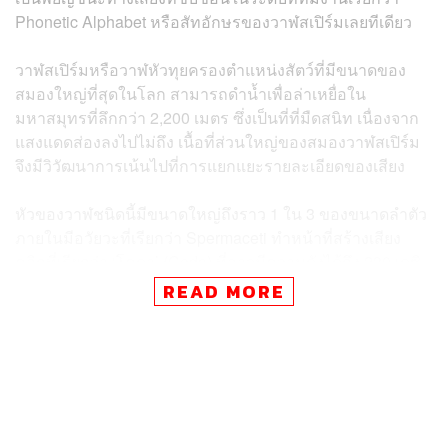
Phonetic Alphabet หรือสัทอักษร​ของวาฬสเปิร์ม​เลยทีเดียว
วาฬสเปิร์ม​หรือวาฬหัวทุยครองตำแหน่ง​สัตว์​ที่มีขนาดของ
สมองใหญ่ที่สุด​ในโลก สามารถดำน้ำเพื่อล่าเหยื่อ​ใน
มหาสมุทร​ที่ลึกกว่า 2,200 เมตร ซึ่งเป็นที่ที่มืดสนิท เนื่องจาก
แสงแดดส่องลงไปไม่ถึง เนื้อที่ส่วนใหญ่​ของสมองวาฬสเปิร์ม​
จึงมีวิวัฒนาการ​เน้นไปที่การแยกแยะรายละเอียด​ของเสียง
หัวของวาฬชนิดนี้มีขนาดใหญ่ถึงราว 1 ใน 3 ของขนาดลำตัว
ภายในมีอวัยวะ​ที่เรียกว่า Spermaceti ทำหน้าที่สร้างเสียง
คลิกที่เรียกว่า ‘โคดา’ (Coda)​ ที่อาจมีความดังได้ถึง 230 เดซิ
เบล​ เรียกว่าดังกว่าเสียงปล่อยจรวดสู่อวกาศ​เสียอีก แน่นอนว่า
READ MORE
ความดังของเสียงเป็นอันตราย​ต่อสัตว์น้ำชนิดอื่น รวมถึงนัก
ประดาน้ำ​ด้วย
วาฬ​สเปิร์ม​เป็นสังคม​ชั้นสูง​ที่อยู่อาศัย​กันเป็นฝูง วาฬแต่ละตัว
จะสนทนา​กันทั้งตอนที่พบเจอกันตามปกติ​หรือในขณะออกหา
อาหาร จากการติดตามบันทึกเสียงโคดาของวาฬสเปิร์ม​