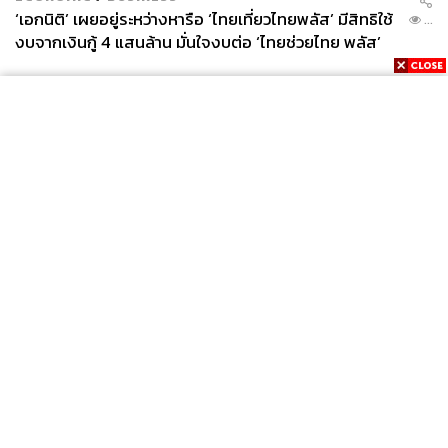
‘เอกนิติ’ เผยอยู่ระหว่างหารือ ‘ไทยเที่ยวไทยพลัส’ มีสิทธิใช้
...
งบจากเงินกู้ 4 แสนล้าน มั่นใจงบต่อ ‘ไทยช่วยไทย พลัส’
เฟส 2 มีเพียงพอ
News
Wealth
Pop
Podcast
Video
Now
Opinion
Careers
Events
Privacy
About
Contact
Policy
FOR
ADVERTISING
MEMBERSHIP