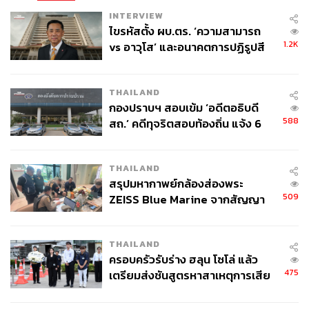
INTERVIEW
ไขรหัสตั้ง ผบ.ตร. ‘ความสามารถ
1.2K
vs อาวุโส’ และอนาคตการปฏิรูปสี
กากี กับ พล.ต.อ. เอก อังสนานนท์
THAILAND
กองปราบฯ สอบเข้ม ‘อดีตอธิบดี
588
สถ.’ คดีทุจริตสอบท้องถิ่น แจ้ง 6
4.1K
ข้อหาหนัก จ่อชง ป.ป.ช. 12 ส.ค. นี้
THAILAND
ABOUT THE AUTHOR
สรุปมหากาพย์กล้องส่องพระ
Mr.Vop
509
ZEISS Blue Marine จากสัญญา
เว็บมาสเตอร์ Paipibat.com ผู้คอยศึกษา
ผลิต 8.3 ล้าน สู่ข้อพิพาท ‘มา
ค้นคว้าเฝ้าดูความเป็นไปของโลกและจักรวาล
เวลล์ฯ’ ฟ้อง ‘โทน บางแค’ ผิดนัด
โดยเฉพาะทางวิทยาศาสตร์ ฟิสิกส์ และ
ดาราศาสตร์ เคยมีรายการทีวีเล็กๆ ชื่อ ‘ยาม
THAILAND
จ่ายหนี้-แอบระบุแบรนด์
เฝ้าโลก’
ครอบครัวรับร่าง ฮลุน โซโล่ แล้ว
475
เตรียมส่งชันสูตรหาสาเหตุการเสีย
ชีวิต