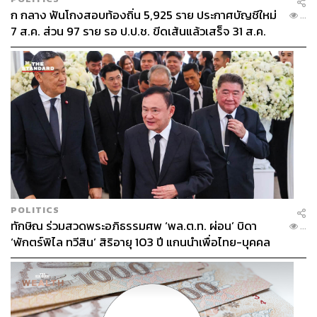
ก กลาง ฟันโกงสอบท้องถิ่น 5,925 ราย ประกาศบัญชีใหม่
...
7 ส.ค. ส่วน 97 ราย รอ ป.ป.ช. ขีดเส้นแล้วเสร็จ 31 ส.ค.
POLITICS
ทักษิณ ร่วมสวดพระอภิธรรมศพ ‘พล.ต.ท. ผ่อน’ บิดา
...
‘พักตร์พิไล ทวีสิน’ สิริอายุ 103 ปี แกนนำเพื่อไทย-บุคคล
หลากวงการร่วมอาลัย