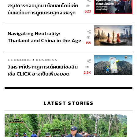
สรุปภารกิจอนุทิน เยือนอินโดนีเซีย
523
ขับเคลื่อนการทูตเศรษฐกิจเชิงรุก
ประกาศหุ้นส่วนยุทธศาสตร์ไทย –
อินโดนีเซีย
Navigating Neutrality:
Thailand and China in the Age
155
of a New Global Order
ECONOMIC
/
BUSINESS
วิเคราะห์ปรากฏการณ์คนแห่ขอสิน
2.5K
เชื่อ CLICX อาจเป็นเพียงยอด
ภูเขาน้ำแข็ง ของปัญหาหนี้ครัว
เรือนไทยที่ถูกซุกไว้
LATEST STORIES