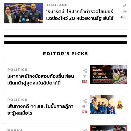
THAILAND
‘ธนารัตน์’ ให้ปากคำตำรวจไซเบอร์
453
แฉช่องโหว่ 20 หน่วยงานรัฐ ยันไร้
นัยทางการเมือง
EDITOR'S PICKS
POLITICS
มหากาพย์โกงข้อสอบท้องถิ่น ก่อน
531
เดินหน้าสู่จุดจบในสัปดาห์นี้
POLITICS
เส้นทางคดี 44 สส. ในชั้นศาลฎีกา
178
จะรู้ผลเมื่อไร
WORLD