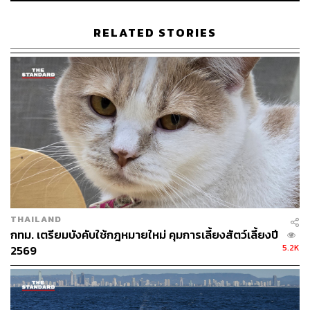
“เนื่องจากต้องกลั้นหายใจในน้ำเป็นเวลานาน พวกวาฬมีฟัน
RELATED STORIES
จะต้องถนอมอากาศในปอดให้อยู่นานที่สุด พวกมันจึง
วิวัฒนาการให้มีการใช้อากาศน้อยมากต่อการสร้างเสียงใน
แต่ละครั้ง และมันยังหมุนวนนำอากาศกลับมาใช้ใหม่ได้ด้วย”
ศาสตราจารย์อีเลมันส์กล่าวเสริม
ทีมนักวิจัยใช้วิดีโอจากกล้องเอนโดสโคปที่ติดตามการส่ง
เสียงร้องของวาฬมีฟันสารพัดชนิด รวมทั้งการผ่าดูซากของ
โลมาเกยตื้นอย่างละเอียด และยังใช้แท็กบันทึกเสียงของวาฬ
สเปิร์ม วาฬเพชรฆาต และโลมาปากขวดจนพบว่า ที่มาของ
เสียงร้องของวาฬมีฟันนั้นแตกต่างอย่างแน่นอนกับวาฬบาลีน
ซึ่งเป็นวาฬกินแพลงตอนเป็นอาหาร
THAILAND
กทม. เตรียมบังคับใช้กฎหมายใหม่ คุมการเลี้ยงสัตว์เลี้ยงปี
“วาฬมีฟันไม่ร้องเพลงแบบวาฬบาลีน” ศาสตราจารย์แมดเซน
5.2K
2569
หัวหน้าทีมวิจัยกล่าว “เชื่อกันว่าวาฬบาลีนใช้เส้นเสียงใน
กล่องเสียงเหมือนสัตว์เลี้ยงลูกด้วยนมบนบกบางชนิด และเรา
ยังไม่รู้แน่ชัดว่าวาฬบาลีนส่งเสียงออกมาได้อย่างไร แต่ที่แน่ๆ
ระหว่างเส้นทางวิวัฒนาการอันยาวนานนับล้านปี วาฬมีฟันได้