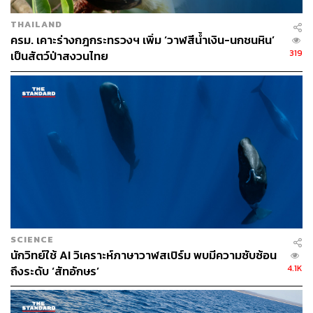
source=Twitter#Echobox=1677910772
THAILAND
ครม. เคาะร่างกฎกระทรวงฯ เพิ่ม ‘วาฬสีน้ำเงิน-นกชนหิน’
319
เป็นสัตว์ป่าสงวนไทย
TAGS:
สัตว์ทะเล
โลมา
วาฬสเปิร์ม
Peter Madsen
วาฬ
สัตว์เลี้ยงลูกด้วยนม
วาฬเพชฌฆาต
1.4K
ABOUT THE AUTHOR
Mr.Vop
เว็บมาสเตอร์ Paipibat.com ผู้คอยศึกษา
ค้นคว้าเฝ้าดูความเป็นไปของโลกและจักรวาล
โดยเฉพาะทางวิทยาศาสตร์ ฟิสิกส์ และ
ดาราศาสตร์ เคยมีรายการทีวีเล็กๆ ชื่อ ‘ยาม
SCIENCE
เฝ้าโลก’
นักวิทย์ใช้ AI วิเคราะห์ภาษาวาฬสเปิร์ม พบมีความ​ซับซ้อน​
4.1K
ถึงระดับ​ ‘สัทอักษร’