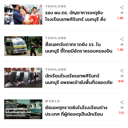
THAILAND
รอง ผบ.ตร. บัญชาการเหตุยิง
1.4K
โรงเรียนเทพศิรินทร์ นนทบุรี สั่ง
ค้นหา 2 รอบยืนยันไร้คนติดค้าง พบ
ศพปู่-ย่าที่บ้านพักผู้ก่อเหตุ
THAILAND
สื่อนอกจับตากราดยิง รร. ใน
1.3K
นนทบุรี ชี้ไทยมีอัตราครอบครองปืน
สูงในระดับต้นของภูมิภาค
THAILAND
นักเรียนโรงเรียนเทพศิรินทร์
841
นนทบุรี อพยพเข้ายังพื้นที่ปลอดภัย
ชั่วคราว หลังเหตุใช้อาวุธปืนภายใน
โรงเรียนคลี่คลาย
WORLD
ย้อนเหตุกราดยิงในโรงเรียนต่าง
713
ประเทศ ที่ผู้ก่อเหตุเป็นนักเรียน