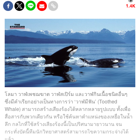
1.4K
โลมา วาฬเพชฌฆาต วาฬสเปิร์ม และวาฬกินเนื้อชนิดอื่นๆ
ซึ่งมีคำเรียก​อย่างเป็นทางการ​ว่า ‘วาฬมีฟัน’ (Toothed
Whale)​ สามารถสร้างเสียงร้องได้หลากหลายรูปแบบ ​ทั้งเพื่อ
สื่อสารกับพวกเดียวกัน หรือใช้ค้นหาตำแหน่งของเหยื่อในน้ำ
ลึก กลไกที่ใช้สร้างเสียงร้องนี้เป็นปริศนา​มายาวนาน จน
กระทั่งบัดนี้​ทีมนัก​วิทยาศาสตร์​สามารถไขความกระจ่างได้
แล้ว