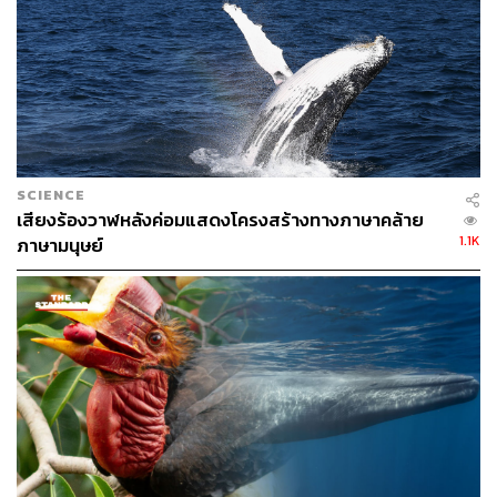
สูญเสียเส้นเสียงไป
“พวกมันวิวัฒนาการแหล่งกำเนิดเสียงชุดใหม่ในจมูกของมัน
ขึ้นมาแทน” ศาสตราจารย์แมดเซนทิ้งท้าย
ทีมงานตีพิมพ์​ผลงาน​ครั้งนี้​ลง​ใน​วารสาร​ Science​ ฉบับ​วัน​ที่ 2
มีนาคม 2023
https://www.science.org/doi/10.1126/scienc
SCIENCE
e.adc9570
เสียงร้องวาฬหลังค่อมแสดงโครงสร้างทางภาษาคล้าย
1.1K
ภาษามนุษย์
ภาพ:
Francois Gohier / VW Pics / Universal Images Group
via Getty Images
อ้างอิง:
https://www.reuters.com/lifestyle/science/toothed-wh
ales-sound-production-is-all-nose-2023-03-02/​
https://www.japantimes.co.jp/news/2023/03/03/world/
science-health-world/toothed-whales-sound-producti
on/?utm_term=Autofeed&utm_medium=Social&utm_