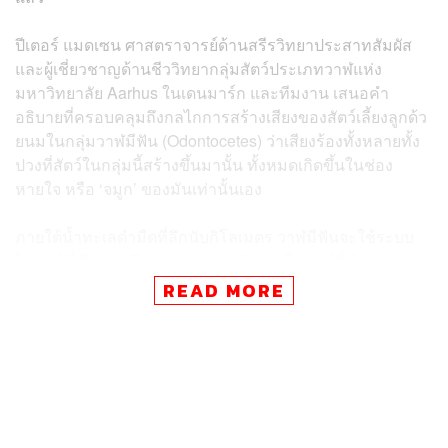
ปีเตอร์ แมดเซน ศาสตราจารย์ด้านสรีรวิทยาประสาทสัมผัส
และผู้เชี่ยวชาญด้านชีววิทยากลุ่มสัตว์​ประเภทวาฬแห่ง
มหาวิทยาลัย Aarhus ในเดนมาร์ก และทีมงาน เสนอคำ
อธิบายที่ครอบคลุมถึงกลไกการสร้างเสียงของสัตว์​เลี้ยงลูก​ด้ว​
ยนม​ในกลุ่มวาฬมีฟัน (Odontocetes) ​ว่าเสียงร้องทั้งหลายทั้ง
ปวงที่สัตว์​ในกลุ่มนี้สร้างขึ้นมานั้น ทั้งหมดเกิดขึ้นในช่อง
หายใจ หรือ ‘จมูก’ ของมันเท่านั้นเอง
ภายใต้น้ำทะเลดำมืดที่ลึกนับกิโลเมตร วาฬมีฟันจะใช้ระบบ
โซนาร์ที่เรียกว่า Echolocation คล้ายกับโซนาร์​ที่ค้างคาว
สร้างขึ้นมาเพื่อหาตำแหน่งของเหยื่อ โดยมันจะสร้างเสียง
READ MORE
ร้องดังคล้ายเสียง ‘คลิก’ แบบถี่ๆ กระจายออกไปในน้ำ แล้วรอ
รับการสะท้อนกลับของเสียงนี้ผ่านทางขากรรไกรเข้าสู่หูชั้น
ใน วาฬมีฟันทั้งหลายก็จะรู้ได้ในทันทีว่าเหยื่อของมัน ซึ่งอาจ
เป็นหมึกตัวใหญ่​หรือปลาชนิดต่างๆ กำลังว่ายไปในทิศทาง
ไหน ทำให้การล่าของมันประสบความสำเร็จ​ได้โดยง่าย
นอกจากนั้นพวกมันซึ่งเป็นสัตว์​เลี้ยงลูกด้วยนมที่มีมันสมอง