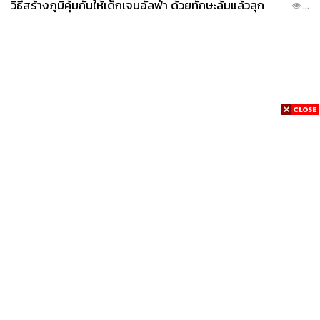
วิธีสร้างภูมิคุ้มกันให้เด็กเจนอัลฟ่า ด้วยทักษะล้มแล้วลุก
...
News
Wealth
Pop
Podcast
Video
Now
Opinion
Careers
Events
Privacy
About
Contact
Policy
FOR
ADVERTISING
MEMBERSHIP