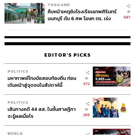
THAILAND
คืบหน้าเหตุยิงโรงเรียนเทพศิรินทร์
687
นนทบุรี ดับ 6 ศพ โฆษก ตร. เร่ง
สอบปมขโมยปืนปู่ก่อเหตุ
EDITOR'S PICKS
POLITICS
มหากาพย์โกงข้อสอบท้องถิ่น ก่อน
572
เดินหน้าสู่จุดจบในสัปดาห์นี้
POLITICS
เส้นทางคดี 44 สส. ในชั้นศาลฎีกา
205
จะรู้ผลเมื่อไร
WORLD