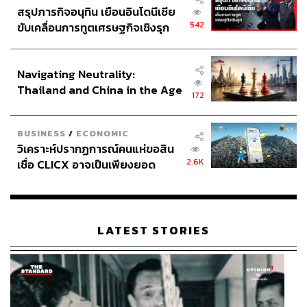
สรุปภารกิจอนุทิน เยือนอินโดนีเซีย
542
ขับเคลื่อนการทูตเศรษฐกิจเชิงรุก
ประกาศหุ้นส่วนยุทธศาสตร์ไทย –
อินโดนีเซีย
Navigating Neutrality:
Thailand and China in the Age
172
of a New Global Order
BUSINESS
/
ECONOMIC
วิเคราะห์ปรากฏการณ์คนแห่ขอสิน
2.6K
เชื่อ CLICX อาจเป็นเพียงยอด
ภูเขาน้ำแข็ง ของปัญหาหนี้ครัว
เรือนไทยที่ถูกซุกไว้
LATEST STORIES