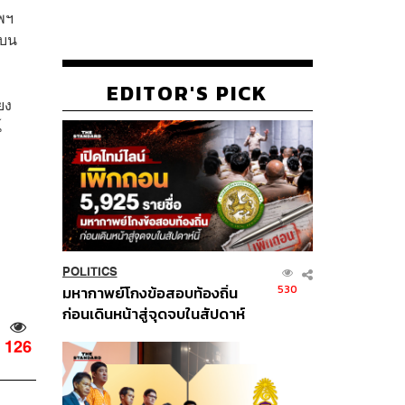
ทพฯ
งบน
EDITOR'S PICK
ยง
์
POLITICS
530
มหากาพย์โกงข้อสอบท้องถิ่น
ก่อนเดินหน้าสู่จุดจบในสัปดาห์
นี้
126