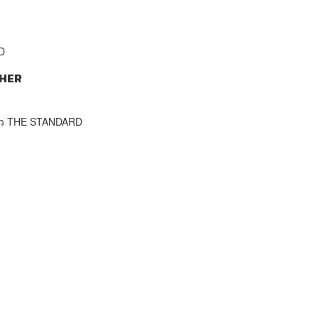
D
HER
าว THE STANDARD