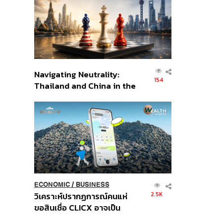
อินโดนีเซีย
Navigating Neutrality:
154
Thailand and China in the
Age of a New Global
Order
ECONOMIC
/
BUSINESS
2.5K
วิเคราะห์ปรากฏการณ์คนแห่
ขอสินเชื่อ CLICX อาจเป็น
เพียงยอดภูเขาน้ำแข็ง ของ