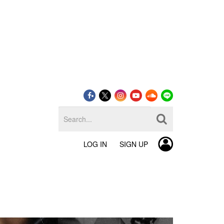
LOG IN
SIGN UP