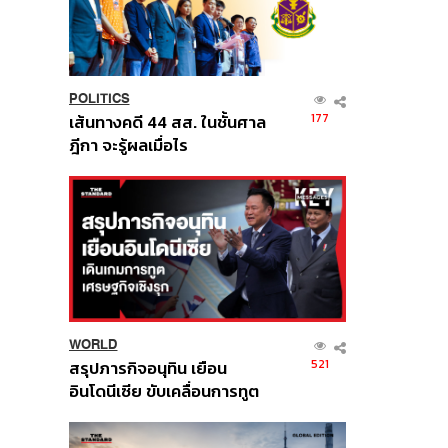
POLITICS
177
เส้นทางคดี 44 สส. ในชั้นศาล
ฎีกา จะรู้ผลเมื่อไร
WORLD
521
สรุปภารกิจอนุทิน เยือน
อินโดนีเซีย ขับเคลื่อนการทูต
เศรษฐกิจเชิงรุก ประกาศหุ้น
ส่วนยุทธศาสตร์ไทย –