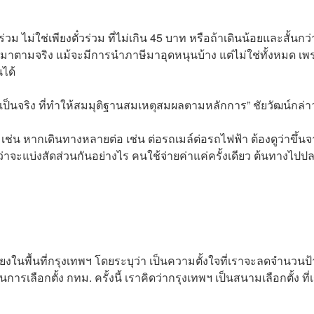
 ไม่ใช่เพียงตั๋วร่วม ที่ไม่เกิน 45 บาท หรือถ้าเดินน้อยและสั้นกว่า
นมาตามจริง แม้จะมีการนำภาษีมาอุดหนุนบ้าง แต่ไม่ใช่ทั้งหมด เพ
นได้
เป็นจริง ที่ทําให้สมมุติฐานสมเหตุสมผลตามหลักการ” ชัยวัฒน์กล่า
ียว เช่น หากเดินทางหลายต่อ เช่น ต่อรถเมล์ต่อรถไฟฟ้า ต้องดูว่าขึ้น
 ว่าจะแบ่งสัดส่วนกันอย่างไร คนใช้จ่ายค่าแค่ครั้งเดียว ต้นทางไปป
สียงในพื้นที่กรุงเทพฯ โดยระบุว่า เป็นความตั้งใจที่เราจะลดจํานวนป
เลือกตั้ง กทม. ครั้งนี้ เราคิดว่ากรุงเทพฯ เป็นสนามเลือกตั้ง ที่