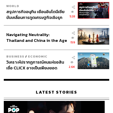
WORLD
สรุปภารกิจอนุทิน เยือนอินโดนีเซีย
528
ขับเคลื่อนการทูตเศรษฐกิจเชิงรุก
ประกาศหุ้นส่วนยุทธศาสตร์ไทย –
อินโดนีเซีย
Navigating Neutrality:
Thailand and China in the Age
159
of a New Global Order
BUSINESS
/
ECONOMIC
วิเคราะห์ปรากฏการณ์คนแห่ขอสิน
2.6K
เชื่อ CLICX อาจเป็นเพียงยอด
ภูเขาน้ำแข็ง ของปัญหาหนี้ครัว
เรือนไทยที่ถูกซุกไว้
LATEST STORIES