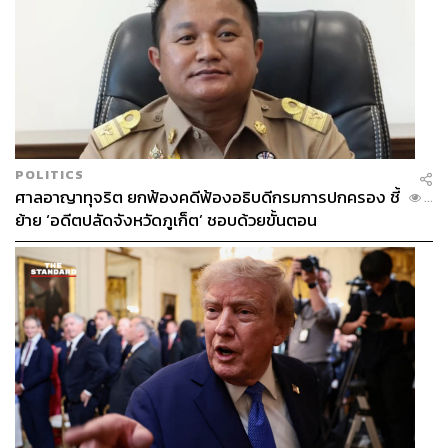
POLITICS
ศาลอาญาทุจริต ยกฟ้องคดีฟ้องอธิบดีกรมการปกครอง ชี้
...
ย้าย ‘อดีตปลัดจังหวัดภูเก็ต’ ชอบด้วยขั้นตอน