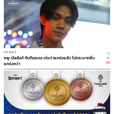
ผู้ฝึกสอนยอดเยี่ยม
กีฬาสมัครเล่น: ชัชชัย เช (เทควันโด – ผู้พาเทนนิสคว้า
ทองโอลิมปิก)
กีฬาอาชีพ: ภัททพล เงินศรีสุข (โค้ชแบดมินตัน – กุล
วุฒิ/รัชนก)
สมาคมกีฬายอดเยี่ยม: สมาคมกีฬาเทควันโดแห่ง
ประเทศไทย
SPORT
เยาวชนดีเด่น รางวัล ‘เอกชัย นพจินดา’
หยู-บัลลังก์ ทับทิมแดง เก่งว่าแกร่งแล้ว ไม่ประมาทยิ่ง
ชาย: ศิวกร พลสรรค์ (ซิก) นักฟุตบอลเยาวชน
161
แกร่งกว่า
หญิง: ศศินิภากร สอนชา (น้องอิ๋ว) นักฟุตบอลวัย 12 ปี
นักกีฬาอาวุโสยอดเยี่ยม
ชาย: สุรศักดิ์ ปานเรือง (เพาะกาย วัย 46 ปี)
หญิง: ศิริพรรณ จันทร์พราหมณ์ (กรีฑา วัย 76 ปี)
รางวัลธรรมาภิบาลทางการกีฬา