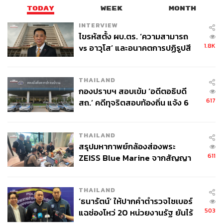
TODAY
WEEK
MONTH
INTERVIEW
ไขรหัสตั้ง ผบ.ตร. ‘ความสามารถ
1.8K
vs อาวุโส’ และอนาคตการปฏิรูปสี
กากี กับ พล.ต.อ. เอก อังสนานนท์
THAILAND
กองปราบฯ สอบเข้ม ‘อดีตอธิบดี
617
สถ.’ คดีทุจริตสอบท้องถิ่น แจ้ง 6
ข้อหาหนัก จ่อชง ป.ป.ช. 12 ส.ค. นี้
THAILAND
สรุปมหากาพย์กล้องส่องพระ
611
ZEISS Blue Marine จากสัญญา
ผลิต 8.3 ล้าน สู่ข้อพิพาท ‘มา
เวลล์ฯ’ ฟ้อง ‘โทน บางแค’ ผิดนัด
THAILAND
จ่ายหนี้-แอบระบุแบรนด์
‘ธนารัตน์’ ให้ปากคำตำรวจไซเบอร์
503
แฉช่องโหว่ 20 หน่วยงานรัฐ ยันไร้