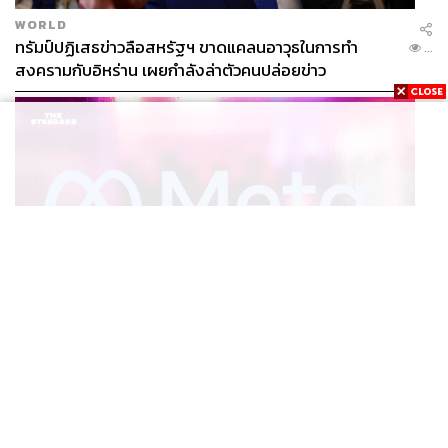
WORLD
ทรัมป์ปฏิเสธข่าวลือสหรัฐฯ ขาดแคลนอาวุธในการทำ
...
สงครามกับอิหร่าน เผยกำลังล่าตัวคนปล่อยข่าว
WORLD
‘เหมือนโรงงานปล่อยมลพิษ’ สรุปคดีศาลนิวเม็กซิโก สั่ง
...
ปรับ Meta ชี้กระทบสุขภาพจิตเด็ก คุมเข้ม AI Chatbot