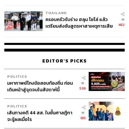
นัยทางการเมือง
THAILAND
ครอบครัวรับร่าง ฮลุน โซโล่ แล้ว
482
เตรียมส่งชันสูตรหาสาเหตุการเสีย
ชีวิต
EDITOR'S PICKS
POLITICS
มหากาพย์โกงข้อสอบท้องถิ่น ก่อน
538
เดินหน้าสู่จุดจบในสัปดาห์นี้
POLITICS
เส้นทางคดี 44 สส. ในชั้นศาลฎีกา
185
จะรู้ผลเมื่อไร