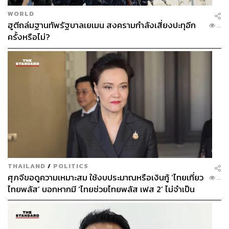
WORLD
ฮูตีถล่มฐานทัพรัฐบาลเยเมน สงครามกำลังเสี่ยงปะทุอีก
...
ครั้งหรือไม่?
THAILAND
/
POLITICS
ศุภจีขอดูความเหมาะสม ใช้งบประมาณหรือเงินกู้ ‘ไทยเที่ยว
...
ไทยพลัส’ บอกหากมี ‘ไทยช่วยไทยพลัส เฟส 2’ ไม่จำเป็น
ต้องออกพร้อมกัน