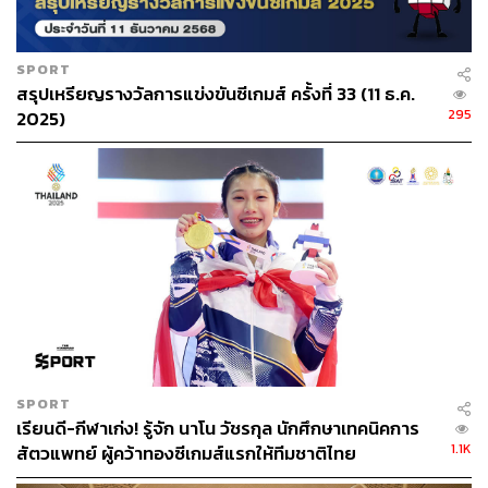
สมาคมกีฬาแบดมินตันแห่งประเทศไทยฯ
สมาคมกีฬาคนพิการแห่งประเทศไทยฯ
SPORT
สรุปเหรียญรางวัลการแข่งขันซีเกมส์ ครั้งที่ 33 (11 ธ.ค.
และรางวัลบุคลากรผู้ทรงคุณค่าทางการกีฬา ประกอบด้วย ภู
295
2025)
ริต ภิรมย์ภักดี, ดร.จำลอง อนันตสุข, สมชาย พูลสวัสดิ์, สิริชัย
วงศ์พัฒนกิจ, ศุภชีพ ดิษเทศ, บุษบา ยอดบางเตย, ปรีดา รอด
โพธิ์ทอง, บรรลือชัย ผิวสานต์
TAGS:
กีฬาเทควันโด
สมาคมผู้สื่อข่าวกีฬาแห่งประเทศไทย
เทนนิส-พาณิภัค วงศ์พัฒนกิจ
SPORT
เรียนดี-กีฬาเก่ง! รู้จัก นาโน วัชรกุล นักศึกษาเทคนิคการ
266
1.1K
สัตวแพทย์ ผู้คว้าทองซีเกมส์แรกให้ทีมชาติไทย