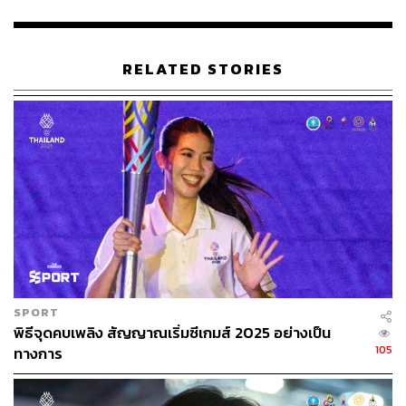
นักกีฬาคนพิการยอดเยี่ยม
ชาย: ชัยวัฒน์ รัตนะ (ทอง + เงิน วีลแชร์เรซซิ่ง พารา
RELATED STORIES
ลิมปิก 2024)
หญิง: สายสุนีย์ จ๊ะนะ (3 ทอง 1 ทองแดง วีลแชร์ฟันดาบ
พาราลิมปิก 2024)
ผู้ฝึกสอน: นันทา จันทสุวรรณสิน (วีลแชร์ฟันดาบ)
รางวัลประเภททีมกีฬา
ชนิดกีฬาทีมยอดเยี่ยม: ทีมตะกร้อชายทีมชาติไทย
(แชมป์โลก คิงส์คัพ ครั้งที่ 37)
ทีมกีฬายอดเยี่ยม (สมัครเล่น): ทีมเทเบิลเทนนิสหญิง
ไทย (อันดับ 5 โอลิมปิก 2024)
ชนิดกีฬาทีมอาชีพยอดเยี่ยม: นครราชสีมา คิวมินซี วีซี
SPORT
(แชมป์วอลเลย์บอลลีกไร้พ่าย 3 ฤดูกาล)
พิธีจุดคบเพลิง สัญญาณเริ่มซีเกมส์ 2025 อย่างเป็น
ทีมกีฬาอาชีพยอดเยี่ยม: เดชาพล/ทรัพย์สิรี (แชมป์
105
ทางการ
แบดมินตัน 2 รายการระดับโลก)