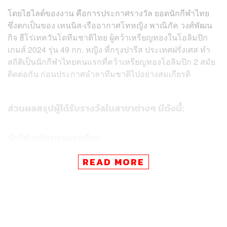
โดยไฮไลต์ของงาน คือการประกาศรางวัล ยอดนักกีฬาไทย
ซึ่งตกเป็นของ เทนนิส-เรืออากาศโทหญิง พาณิภัค วงศ์พัฒน
กิจ ฮีโร่เทควันโดทีมชาติไทย ผู้คว้าเหรียญทองในโอลิมปิก
เกมส์ 2024 รุ่น 49 กก. หญิง ที่กรุงปารีส ประเทศฝรั่งเศส ทำ
สถิติเป็นนักกีฬาไทยคนแรกที่คว้าเหรียญทองโอลิมปิก 2 สมัย
ติดต่อกัน ก่อนประกาศอำลาทีมชาติไปอย่างสมเกียรติ
ส่วนผลสรุปผู้ได้รับรางวัลในสาขาต่างๆ มีดังนี้:
นักกีฬาสมัครเล่นยอดเยี่ยม
ชาย: กุลวุฒิ วิทิตศานต์ (เหรียญเงิน แบดมินตัน ชาย
READ MORE
เดี่ยว โอลิมปิก 2024)
หญิง: พาณิภัค วงศ์พัฒนกิจ (เหรียญทอง เทควันโด รุ่น
49 กก. โอลิมปิก 2024)
นักกีฬาเยาวชนยอดเยี่ยม