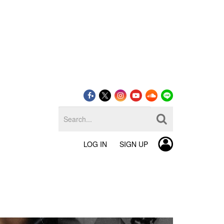
LOG IN
SIGN UP