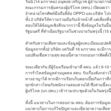
วันนี้ (14 มกราคม) อนุพงษ์ เจริญเวช ผู้อำนวยการ
คณะกรรมการคุ้มครองผู้บริโภค (สคบ.) เปิดเผยว่า 
จำหน่ายโทรศัพท์มือถือยี่ห้อ OPPO และบริษัท โปรท
ทั้ง 2 บริษัทให้ความร่วมมือกับเจ้าหน้าที่ แต่เลี่ยง
สอบให้ได้ข้อมูลเชิงลึกมากกว่านี้ ซึ่งข้อมูลในวั
รัฐมนตรี ที่ทำเนียบรัฐบาลในช่วงบ่ายวันพรุ่งนี้ (1
สำหรับความเสียหายและข้อมูลผู้ลงทะเบียนแอปพลิเค
ข้อมูลจากทั้ง2 บริษัท แต่วันที่ 16 มกราคม จะมีก
แอปสินเชื่อความสุข ตอนนี้สามารถถอนการติดตั้งได
ขณะเดียวกัน มีผู้ร้องเรียนเข้ามาที่ สคบ. แล้ว 9-1
การรั่วไหลข้อมูลส่วนบุคคล สคบ. รับเรื่องดังกล่าวไ
ทางอาญาได้ หากมีการเรียกเก็บดอกเบี้ยเกินกว่า
ทุกข์กล่าวโทษกับพนักงานสอบสวนได้ ซึ่งส่วนนี้
ผู้บริโภค (บก.ปคบ.) เข้าร่วมประชุมด้วยในวันพรุ่งนี
ทั้งนี้ แนวทางในการสอบถาม สคบ. ต้องการข้อมูลเชิ
แนวทางในการแก้ไขปัญหาและเยียวยาความเสียหายที่