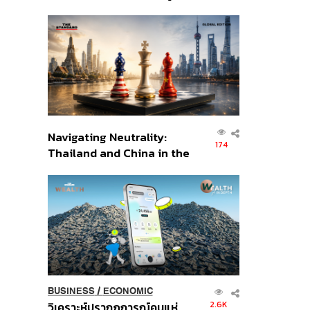
เศรษฐกิจเชิงรุก ประกาศหุ้น
ส่วนยุทธศาสตร์ไทย –
อินโดนีเซีย
Navigating Neutrality:
174
Thailand and China in the
Age of a New Global
Order
BUSINESS
/
ECONOMIC
2.6K
วิเคราะห์ปรากฏการณ์คนแห่