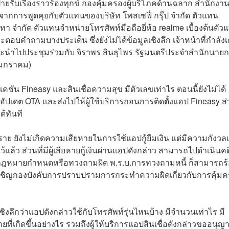
ฝ่ายรับเรื่องราวร้องทุกข์ กองคุ้มครองผู้บริโภคด้านฉลาก สำนักงา
จากการพูดคุยกับตัวแทนของบริษัท โพสเซฟี่ กรุ๊ป จำกัด ตัวแทน
า จำกัด ตัวแทนจำหน่ายโทรศัพท์มือถือยี่ห้อ realme เบื้องต้นตัว
ที่จะตอบคำถามบางประเด็น ซึ่งยังไม่ได้ข้อมูลเชิงลึก เจ้าหน้าที่กำลังเ
นนี้จะนำไปประชุมร่วมกับ จิราพร สินธุไพร รัฐมนตรีประจำสำนักนายก
5 มกราคม)
ชัน Fineasy และสินเชื่อความสุข มีตัวเลขเท่าไร ตอนนี้ยังไม่ได้
ารอัปเดต OTA และส่งไปให้ผู้ใช้บริการถอนการติดตั้งแอป Fineasy ส
้ทันที
0 ราย ยังไม่เกิดความเสียหายในการใช้แอปกู้ยืมเงิน แต่มีความกังวลเร
ว้แล้ว ส่วนที่มีผู้เสียหายกู้เงินผ่านแอปดังกล่าว สามารถไปดำเนินคด
ที่กฎหมายกำหนดหรือทวงถามผิด พ.ร.บ.การทวงถามหนี้ ก็สามารถร
จะเชิญกองบังคับการปราบปรามการกระทำความผิดเกี่ยวกับการคุ้ม
้
งลึกว่าแอปดังกล่าวใช้กับโทรศัพท์รุ่นไหนบ้าง มีจำนวนเท่าไร มี
เกิดขึ้นอย่างไร รวมถึงผู้ให้บริการแอปสินเชื่อดังกล่าวขออนุญ