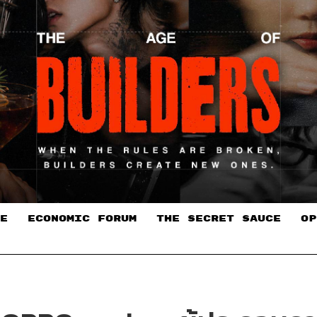
E
ECONOMIC FORUM
THE SECRET SAUCE​
OP