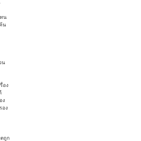
น
แทน
ค้น
่วน
ื่อง
ี
้อง
ครอง
าตถูก