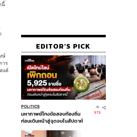
นี้
น
ำ
EDITOR'S PICK
งษ์
นการ
ะสงค์
POLITICS
573
มหากาพย์โกงข้อสอบท้องถิ่น
ก่อนเดินหน้าสู่จุดจบในสัปดาห์
นี้