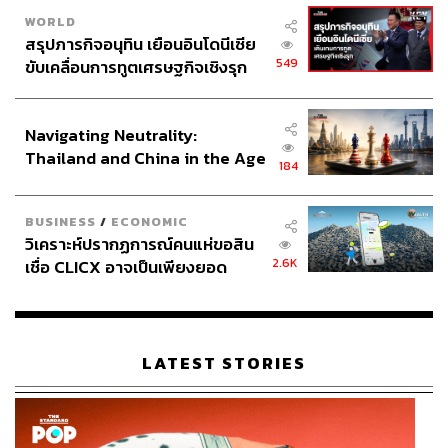
WORLD
สรุปภารกิจอนุทิน เยือนอินโดนีเซีย
549
ขับเคลื่อนการทูตเศรษฐกิจเชิงรุก
ประกาศหุ้นส่วนยุทธศาสตร์ไทย –
อินโดนีเซีย
Navigating Neutrality:
Thailand and China in the Age
184
of a New Global Order
BUSINESS
/
ECONOMIC
วิเคราะห์ปรากฏการณ์คนแห่ขอสิน
2.6K
เชื่อ CLICX อาจเป็นเพียงยอด
ภูเขาน้ำแข็ง ของปัญหาหนี้ครัว
เรือนไทยที่ถูกซุกไว้
LATEST STORIES