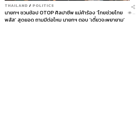
THAILAND
/
POLITICS
นายกฯ ชวนช้อป OTOP ศิลปาชีพ แม่ค้าร้อง ‘ไทยช่วยไทย
...
พลัส’ สุดยอด ถามมีต่อไหม นายกฯ ตอบ ‘เดี๋ยวจะพยายาม’
News
Wealth
Pop
Podcast
Video
Now
Opinion
Careers
Events
Privacy
About
Contact
Policy
FOR
ADVERTISING
MEMBERSHIP