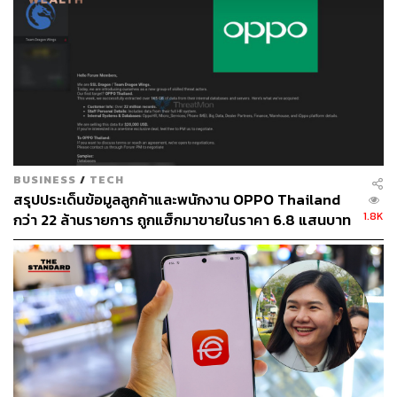
บุคคลที่สาม
ในด้านความปลอดภัยของข้อมูล OPPO ยืนยันว่า ‘ปฏิบัติตาม
กฎหมายและข้อบังคับในแต่ละประเทศ’ และ ‘จะไม่เก็บ
รวบรวมหรือแบ่งปันข้อมูลใดรวมถึงการเข้าถึงข้อมูลอ่อน
ไหวโดยไม่ได้รับความยินยอมจากผู้ใช้’ บริษัทได้รับการ
รับรองมาตรฐานความปลอดภัยระดับสากลหลายรายการ
เช่น ISO 27001, ISO 27701 และ ISO 27018 รวมถึงมีการจัด
BUSINESS
/
TECH
ตั้งระบบป้องกันความเป็นส่วนตัวที่ครอบคลุมการดำเนินงาน
สรุปประเด็นข้อมูลลูกค้าและพนักงาน OPPO Thailand
ทั้งหมด
1.8K
กว่า 22 ล้านรายการ ถูกแฮ็กมาขายในราคา 6.8 แสนบาท
PDPC ชี้ ให้แจงใน 72 ชั่วโมง
สำหรับการดำเนินการในอนาคต OPPO ให้คำมั่นสัญญา
อย่างจริงใจว่า OPPO Thailand จะไม่ติดตั้งแอปล่วงหน้าที่
เกี่ยวกับสินเชื่อที่ผิดกฎหมายและไม่ได้รับอนุญาตอีกต่อไป ยก
เว้นแอปของธนาคารที่จดทะเบียนถูกต้อง พร้อมทั้งจะเพิ่ม
ความเข้มงวดในการตรวจสอบแอปพลิเคชันจากบุคคลที่สาม
และยกระดับมาตรฐานความปลอดภัย