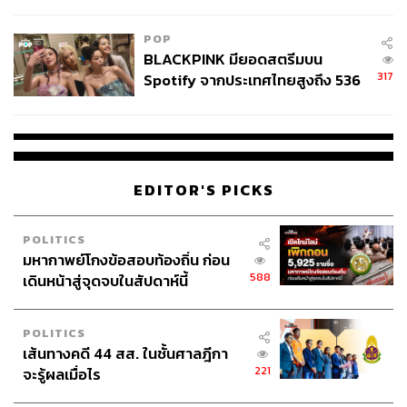
ไทยพลัส’ เฟส 2 รอประเมินความ
เหมาะสม
POP
BLACKPINK มียอดสตรีมบน
317
Spotify จากประเทศไทยสูงถึง 536
ล้านครั้ง ตลอด 10 ปีที่ผ่านมา
EDITOR'S PICKS
POLITICS
มหากาพย์โกงข้อสอบท้องถิ่น ก่อน
588
เดินหน้าสู่จุดจบในสัปดาห์นี้
POLITICS
เส้นทางคดี 44 สส. ในชั้นศาลฎีกา
221
จะรู้ผลเมื่อไร