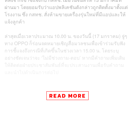
ผ่านมา โดยยอมรับว่าแอปพลิเคชันดังกล่าวถูกติดตั้งมาตั้งแต่
โรงงาน ซึ่ง กสทช. สั่งห้ามขายเครื่องรุ่นใหม่ที่มีแอปและให้
แจ้งลูกค้า
ล่าสุดเมื่อเวลาประมาณ 10.00 น. ของวันนี้ (17 มกราคม) จู่ๆ
ทาง OPPO ก็ร่อนจดหมายเชิญสื่อมวลชนเพื่อเข้าร่วมรับฟัง
การชี้แจงถึงกรณีที่เกิดขึ้นในช่วงเวลา 15.00 น. โดยระบุ
อย่างชัดเจนว่าจะ ‘ไม่มีช่วงถาม-ตอบ’ หากมีคำถามเพิ่มเติม
ให้ติดต่อฝ่ายประชาสัมพันธ์ที่จะประสานงานเพื่อรับคำถาม
และนำไปดำเนินการต่อไป
READ MORE
ข่าวที่เกี่ยวข้อง:
OPPO มือถือที่ขายดีที่สุดในไทย กับการใส่ ‘แอปกู้เงิน’
โดยไม่ถามลูกค้าสักคำมาในเครื่อง แถมยังลบไม่ได้ด้ว
ย!