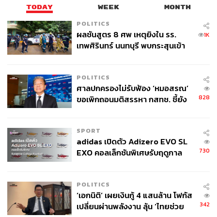
Content Creator ประจำกองบรรณาธิการ
TODAY
WEEK
MONTH
THE STANDARD WEALTH ผู้เสพติดโลก
ธุรกิจ การตลาด เทคโนโลยี และชอบสำรวจ
POLITICS
โลกออฟไลน์และออนไลน์มาถอดรหัสความ
ผลชันสูตร 8 ศพ เหตุยิงใน รร.
1K
เคลื่อนไหวให้เป็นเรื่องเข้าใจง่าย สนุก และได้
เทพศิรินทร์ นนทบุรี พบกระสุนเข้า
ไอเดียใหม่ๆ
จุดสำคัญ ‘ศีรษะ-หน้าอก’ ครูถูกยิง
4 นัด จากระยะไกล
POLITICS
ศาลปกครองไม่รับฟ้อง ‘หมอสรณ’
828
ขอเพิกถอนมติสรรหา กสทช. ชี้ยัง
ไม่ใช่ผู้เดือดร้อนเสียหาย
SPORT
adidas เปิดตัว Adizero EVO SL
730
EXO คอลเล็กชันพิเศษรับฤดูกาล
College Football
POLITICS
‘เอกนิติ’ เผยเงินกู้ 4 แสนล้าน โฟกัส
342
เปลี่ยนผ่านพลังงาน ลุ้น ‘ไทยช่วย