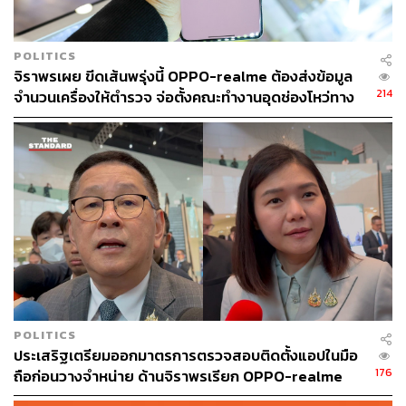
แม้จะมีการประกาศมาตรการช่วยเหลือโดยจัดตั้งสายด่วน
พิเศษหมายเลข 18 0001 9097 ให้บริการช่วยเหลือผู้บริโภคที่
ได้รับผลกระทบตลอด 24 ชั่วโมง แต่ยังไม่มีการระบุถึง
POLITICS
แนวทางการเยียวยาที่เป็นรูปธรรม เช่น การชดเชยความเสีย
จิราพรเผย ขีดเส้นพรุ่งนี้ OPPO-realme ต้องส่งข้อมูล
หายทางการเงินหรือการแก้ไขปัญหาหนี้สินที่อาจเกิดขึ้น
214
จำนวนเครื่องให้ตำรวจ จ่อตั้งคณะทำงานอุดช่องโหว่ทาง
กฎหมาย
บริษัทเพียงแจ้งว่าจะร่วมมือกับหน่วยงานภาครัฐและองค์กร
อิสระต่างๆ เพื่อให้ความช่วยเหลือทางกฎหมายแก่ผู้ได้รับผลก
ระทบ และจะประสานงานกับธนาคารแห่งประเทศไทยและ
กระทรวงการคลัง เพื่อขอคำแนะนำเพิ่มเติมในการดำเนิน
การต่อไป
ท้ายที่สุด ผู้บริหาร OPPO กล่าวว่า “ขออภัยอย่างสุดซึ้งกับสิ่ง
ที่เกิดขึ้นกับผู้ได้รับผลกระทบและผู้ที่ได้รับความกังวล” ก่อน
ลุกขึ้นไหว้และเดินออกไป สิ้นสุดการแถลงข่าวในระยะเวลา
ไม่ถึง 15 นาที กลายเป็นประเด็นที่ยังคลุมเครือและไม่ชัดเจน
POLITICS
ต่อไป
ประเสริฐเตรียมออกมาตรการตรวจสอบติดตั้งแอปในมือ
176
ถือก่อนวางจำหน่าย ด้านจิราพรเรียก OPPO-realme
สอบเพิ่มบ่ายนี้