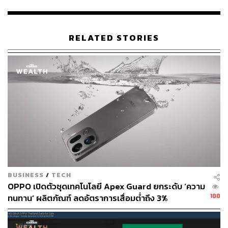
ส่วน ‘ตั้งแต่วันที่ 14 มกราคม บริษัทได้ยุติการติดตั้ง
แอปพลิเคชันใหม่ทั้งหมด’ และเริ่มทยอยอัปเดต OTA (Over-
the- Air) เพื่อลบแอปพลิเคชันในรุ่น Find X8 Series, Reno 13
RELATED STORIES
Series, Reno 12 Series และ A Series ส่วนรุ่นอื่นๆ ระบุว่า
จะตามมาในวันที่ 27 มกราคม
ในส่วนของข้อมูล ทางบริษัทยืนยันว่าข้อมูลบน Cloud จะถูก
ลบไปอย่างสิ้นเชิง ส่วนข้อมูลในตัวเครื่องผู้บริโภคสามารถ
จัดการได้ด้วยตนเอง
สำหรับแอปสินเชื่อความสุข ซึ่งเป็นแอปของบุคคลที่สาม ทาง
OPPO ได้ ‘ยกเลิกการติดตั้งแอปสินเชื่อทุกประเภท’ ที่มากับ
สมาร์ทโฟนใหม่ โดยเริ่มทยอยปล่อย OTA ตั้งแต่วันที่ 16
มกราคม เพื่อลบแอปดังกล่าว
BUSINESS
/
TECH
OPPO เปิดตัวชุดเทคโนโลยี Apex Guard ยกระดับ ‘ความ
อย่างไรก็ตาม บริษัทยังไม่ได้เปิดเผยข้อมูลว่ามีผู้บริโภคได้รับ
188
ทนทาน’ ผลิตภัณฑ์ ลดอัตราการเสื่อมตํ่าถึง 3%
ผลกระทบจำนวนเท่าใด และมีความเสียหายในลักษณะใด
บ้าง ทั้งนี้ บริษัทย้ำเพียงว่าไม่ได้มีส่วนในการเก็บข้อมูลจาก
แอปสินเชื่อความสุข เนื่องจากเป็นแอปที่ดำเนินการโดย