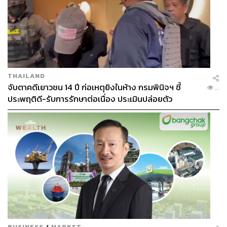
SDGs รวมถึงประเด็นที่เกี่ยวข้องในเรื่องของวิกฤตอากาศ
ของโลกด้วย อย่างไรก็ตาม หลายฝ่ายยอมรับว่า การจะผลัก
ดัน 17 ข้อของ SDGs ให้บรรลุเป้าหมายให้ได้ในปี 2030 คง
ไม่ใช่เรื่องง่าย ดังจะเห็นได้ว่า จากปี 2015 ที่สหประชาชาติ
ประกาศการผลักดัน SDGs จนถึงปัจจุบันนั้น ประสบความ
สำเร็จที่บรรลุเป้าหมายเพียงร้อยละ 15 เท่านั้น ซึ่งในเวลาอีก
7 ปีที่เหลือจะทำให้ประสบความสำเร็จได้จริงนั้น เป็นเรื่องที่
THAILAND
จับตาคดีเยาวชน 14 ปี ก่อเหตุยิงในห้าง กรมพินิจฯ ชี้
ท้าทายในการผลักดันของเลขาธิการสหประชาชาติอย่างมาก
...
ประพฤติดี-รับการรักษาต่อเนื่อง ประเมินปล่อยตัว
เพราะแนวโน้มของหลายปัญหามีภาวะที่เป็นวิกฤตมากขึ้น
ไม่ว่าจะเป็นเรื่องของความยากจน การใช้ความรุนแรงต่อผู้
หญิง วิกฤตอาหาร วิกฤตการศึกษา และปัญหาสงคราม ไม่ว่า
จะเป็นปัญหาสงครามยูเครน หรือปัญหาสงครามกลางเมือง
ทั้งในซูดานและในเมียนมา เป็นต้น
2. การขยายบทบาทของโลกฝ่ายใต้ (The Global South)
ในการประชุมที่นิวยอร์กครั้งนี้ เราอาจจะเห็นถึงวาระที่เป็น
ทางการดังที่เรารับทราบกันจากสื่อ เช่น ปัญหาวิกฤตอากาศ
วิกฤตอาหาร วิกฤตหนี้ระหว่างประเทศ วิกฤตสงคราม และ
BUSINESS
/
MARKET