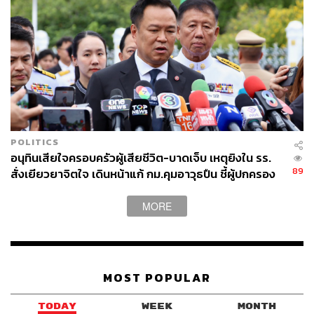
โลกในอนาคต ดังจะเห็นได้ถึงความแปรปรวนของอากาศที่
เกิดขึ้นกับหลายพื้นที่ของโลก ไม่ว่าจะเป็นปัญหาไฟป่าที่เกิดถี่
ขึ้นและรุนแรงขึ้นในหลายประเทศ รวมทั้งเกิดขึ้นในประเทศ
ที่พัฒนาแล้วด้วย หรือปัญหาน้ำท่วมที่เพิ่งเกิดขึ้นล่าสุดที่เมือง
เดอร์นาในลิเบีย และมีผู้เสียชีวิตเกือบ 2 หมื่นคน เป็นต้น
ในการนี้ เลขาธิการสหประชาชาติตั้งความหวังว่า การจะ
รับมือกับความเร่งด่วนของปัญหา ‘วิกฤตอากาศ’ (Climate
POLITICS
Crisis) ให้ได้นั้น จะต้องแสวงหาหนทางปฏิบัติใหม่ในเรื่อง
อนุทินเสียใจครอบครัวผู้เสียชีวิต-บาดเจ็บ เหตุยิงใน รร.
ของอากาศ (New Climate Action) และข้อเสนอในการแก้ไข
89
สั่งเยียวยาจิตใจ เดินหน้าแก้ กม.คุมอาวุธปืน ชี้ผู้ปกครอง
ปัญหาจะต้องวางอยู่บนเงื่อนไขทางธรรมชาติ (Nature-
ต้องร่วมรับผิดชอบ
Based Solutions) ฉะนั้น วาระ ‘การประชุมสูงสุดเรื่อง
MORE
อากาศ’ เช่นนี้จึงเป็นเสมือนการยกระดับปัญหาและผลักดัน
แนวทางการแก้ไขปัญหาผ่านผู้นำในระดับต่างๆ ไม่ว่าจะเป็น
ผู้นำในภาครัฐบาล ภาคธุรกิจ ภาคเมือง ภาคประชาสังคม
และสถาบันการเงิน ให้เข้ามามีส่วนในการแก้ปัญหาวิกฤตชุด
MOST POPULAR
นี้ร่วมกัน เพราะปัญหาวิกฤตอากาศเป็นปัญหาในระดับโลก
และกระทบกับทุกภาคส่วนของสังคมโลกด้วย
TODAY
WEEK
MONTH