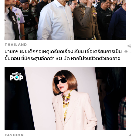
ฉะนั้น ข้อเรียกร้องของประเทศฝ่ายใต้ในปัจจุบันจึงได้แก่
สนับสนุนทางด้านงบประมาณในการต่อสู้กับปัญหา
วิกฤตอากาศ ความยากจนทางเศรษฐกิจ ความ
ขาดแคลนด้านพลังงาน และการผ่อนชำระหนี้ระหว่าง
THAILAND
ประเทศ
นายกฯ เผยเด็กก่อเหตุเครียดเรื่องเรียน เชื่อเตรียมการเป็น
...
ขั้นตอน ชี้มีกระสุนอีกกว่า 30 นัด หากไม่จบชีวิตตัวเองอาจ
สูญเสียเพิ่ม
การมีที่นั่งในสถาบันการเงินระหว่างประเทศ ที่จะมีส่วน
ในการกำหนดทิศทางและนโยบายทางเศรษฐกิจต่อ
ประเทศฝ่ายใต้ (หรือในความหมายคือประเทศที่ไม่ใช่
ตะวันตกทั้งหลาย)
เสียงเรียกร้องที่มาพร้อมกับการขยายบทบาทของประเทศใน
ฝ่ายใต้ที่อาจนำโดยอินเดีย บราซิล และแอฟริกาใต้ เป็นภาพ
สะท้อนในเรื่องนี้ หรือประเทศเหล่านี้พยายามที่จะไม่เข้าไป
เกี่ยวข้องกับปัญหาสงครามยูเครนด้วยการงดออกเสียงในเวที
FASHION