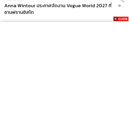
สหประชาชาติ ฉะนั้น การขยับตัวของประเทศฝ่ายใต้ในเวที
Anna Wintour ประกาศจัดงาน Vogue World 2027 ที่
...
โลกจึงเป็นประเด็นที่เห็นชัดเจนขึ้นในการประชุมครั้งนี้ และ
ซานฟรานซิสโก
เป็นประเด็นที่ต้องติดตามดูต่อการกำหนดสถานการณ์โลกใน
อนาคตด้วย
3. การใช้ประโยชน์จากโลกดิจิทัลเพื่อการพัฒนา
นอกเหนือจากประเด็นหลักดังที่กล่าวแล้ว การประชุม
สหประชาชาติในครั้งนี้พยายามที่จะนำเสนอวาระในเรื่อง
ของการเปลี่ยนแปลงทางเทคโนโลยีของโลก เช่นคำถามว่า
การเปลี่ยนแปลงทางเทคโนโลยีอย่างรวดเร็วของโลกจะเสริม
News
Wealth
Pop
สร้างแนวทางการแก้ปัญหาที่ประชาชนเป็นศูนย์กลาง หรือ
Podcast
Video
Now
แนวทางที่มีสิทธิมนุษยชนเป็นพื้นฐานได้อย่างไร ดังจะเห็น
Opinion
Careers
Events
Privacy
About
Contact
จากประสบการณ์ของประเทศยูเครนในสงครามที่รัฐบาล
Policy
เคียฟพยายามให้การช่วยเหลือประชาชนผ่านระบบดิจิทัล แม้
FOR
จะมีสถานการณ์สงครามเป็นภาวะแวดล้อมก็ตาม
ADVERTISING
รัฐบาลยูเครนได้จัดสร้างระบบดิจิทัลชื่อ ‘เทรมบิตา’
MEMBERSHIP
(Trembita) ขึ้นในปี 2019 ก่อนที่รัสเซียจะเปิดการโจมตีใน