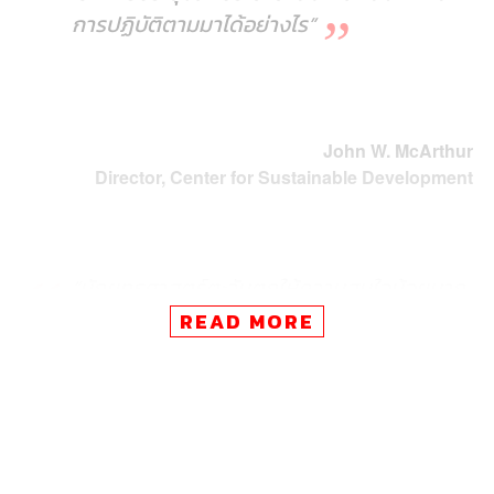
การปฏิบัติตามมาได้อย่างไร”
John W. McArthur
Director, Center for Sustainable Development
“นักยุทธศาสตร์ตะวันตกให้ความสนใจน้อยมาก
ต่อประเด็นการพัฒนาและสถาบันแบบพหุภาคี
READ MORE
ซึ่งสำหรับการต่อสู้เพื่อกำหนดระเบียบโลกใน
วงกว้างแล้ว ประเด็นเหล่านี้เป็นพื้นที่การรบที่
สำคัญ และโลกตะวันตกกำลังสูญเสียพื้นที่เช่น
นี้”