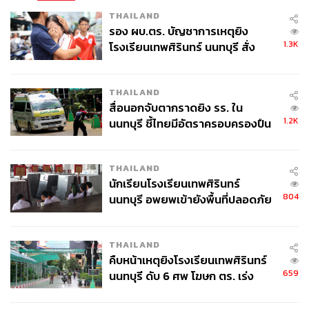
นอกจากนี้ ในวันดังกล่าวยังมีการประชุมในระดับสูงร่วมกับ
THAILAND
รอง ผบ.ตร. บัญชาการเหตุยิง
องค์การอนามัยโลก (WHO) เพื่อเตรียมรับและป้องกันการ
1.3K
โรงเรียนเทพศิรินทร์ นนทบุรี สั่ง
แพร่ระบาดของเชื้อโรค (High-Level Meeting on Pandemic
ค้นหา 2 รอบยืนยันไร้คนติดค้าง พบ
Prevention, Preparedness and Response) ที่จะเกิดขึ้นใน
ศพปู่-ย่าที่บ้านพักผู้ก่อเหตุ
อนาคต และการประชุมเรื่องนี้จะเป็นประโยชน์อย่างมากกับ
THAILAND
ประชาชนในประเทศทางฝ่ายใต้ที่เป็นประเทศกำลังพัฒนา
สื่อนอกจับตากราดยิง รร. ใน
และด้อยพัฒนา ทั้งยังหวังว่าการประชุมดังกล่าวจะนำไปสู่
1.2K
นนทบุรี ชี้ไทยมีอัตราครอบครองปืน
การประกาศแนวทางทางการเมืองในเรื่องนี้ เพื่อเตรียมรับมือ
สูงในระดับต้นของภูมิภาค
กับปัญหาในอนาคตด้วย
THAILAND
ส่วนวันที่ 21 กันยายนเป็นการประชุมในระดับรัฐมนตรี เพื่อ
นักเรียนโรงเรียนเทพศิรินทร์
เตรียมการสำหรับการประชุมใหญ่ในเดือนกันยายน 2024
804
นนทบุรี อพยพเข้ายังพื้นที่ปลอดภัย
(Preparatory Ministerial Meeting for the Summit of the
ชั่วคราว หลังเหตุใช้อาวุธปืนภายใน
Future) โดยมุ่งหวังที่จะจัดการกับความท้าทายที่สำคัญ ลด
โรงเรียนคลี่คลาย
THAILAND
ช่องว่างของปัญหาธรรมาภิบาลของโลก การผลักดันระบบ
คืบหน้าเหตุยิงโรงเรียนเทพศิรินทร์
พหุนิยมในเวทีโลกเพื่อให้เป็นผลประโยชน์ต่อชีวิตของ
659
นนทบุรี ดับ 6 ศพ โฆษก ตร. เร่ง
ประชาชนโดยรวม ตลอดรวมถึงการยืนยันถึงพันธะเดิมของ
สอบปมขโมยปืนปู่ก่อเหตุ
รัฐในการดำเนินการตามเป้าหมาย 17 ประการของการ