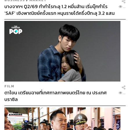
ปัญหาการพัฒนาอย่างยั่งยืน แต่สิ่งที่มาพร้อมกับการประชุม
บางจากฯ Q2/69 ทำกำไรทะลุ 1.2 หมื่นล้าน เริ่มบุ๊กกำไร
...
เช่นนี้ในอีกส่วนคือ ความพยายามของประเทศในฝ่ายใต้ที่
‘SAF’ เชิงพาณิชย์ครั้งแรก หนุนรายได้ครึ่งปีทะลุ 3.2 แสน
ต้องการขับเคลื่อนทิศทางการเมืองโลก ดังนั้น ในระยะที่ผ่าน
ล้าน
มาทั้งหลังจากการระบาดใหญ่ของโควิดและการมาของ
สงครามยูเครน ประเทศฝ่ายใต้ได้แสดงออกถึงบทบาทเพื่อเป็น
ดัง ‘ทางเลือกใหม่’ ในเวทีระหว่างประเทศ
ดังจะเห็นได้ว่า ประเทศในฝ่ายใต้นี้ไม่ได้ตอบรับกับข้อเรียก
ร้องของประเทศฝ่ายเหนือ (The North) โดยเฉพาะทัศนะที่
เห็นว่าระเบียบระหว่างประเทศ (ซึ่งมีลักษณะเป็น Rule-
Based International Order) นั้น ดูจะเอื้อให้กับประเทศในฝ่าย
เหนือมากกว่า เช่น ผู้นำประเทศเหล่านี้เชื่อว่าพลวัตและ
FILM
ปัญหาเศรษฐกิจ สาธารณสุข และสิ่งแวดล้อมนั้น ไม่อยู่ใน
ตาโขน เตรียมฉายที่เทศกาลภาพยนตร์ไทย ณ ประเทศ
...
อำนาจของประเทศฝ่ายใต้แต่อย่างใด ประเทศเหล่านี้ยังเห็น
บราซิล
อีกด้วยว่าประเทศมหาอำนาจของโลกไม่ว่าจะเป็นสหรัฐฯ
ยุโรป จีน และรัสเซีย ไม่ได้มีความจริงใจในการช่วยเหลือ
และแก้ปัญหาของประเทศฝ่ายใต้ หากแต่ต้องการเสียงโหวต
ในเวทีระหว่างประเทศ อีกทั้งต้องการทรัพยากร ความภักดี
และความผูกพัน