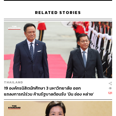
สหประชาชาติต้องมีบทบาทในการแก้ไขปัญหาของโลกนั้น
ส่งผลให้การประชุมครั้งนี้ได้รับความสนใจอย่างมาก เพราะ
RELATED STORIES
โลกกำลังเผชิญกับวิกฤตหลายเรื่อง ไม่ว่าจะเป็นปัญหา
สงคราม เช่น สงครามยูเครน สงครามกลางเมืองในซูดาน
สงครามต่อต้านรัฐบาลทหารในเมียนมา เป็นต้น อีกทั้งยังมี
ปัญหาสำคัญที่ไม่ใช่เรื่องทางทหาร เช่น ปัญหาความ
เปลี่ยนแปลงของสภาพภูมิอากาศโลก ปัญหาการพัฒนาและ
ความยากจนในหมู่ประเทศกำลังพัฒนาและด้อยพัฒนา
ปัญหาช่องว่างทางเพศ (Gender Gap) และรวมถึงปัญหาการ
ศึกษาของเยาวชนโลก
ปัญหาเหล่านี้มีสภาวะที่เป็นวิกฤตมากขึ้น ขณะเดียวกันก็
ท้าทายต่อบทบาทของสหประชาชาติในการแก้ไขอย่างมาก
THAILAND
และยังท้าทายต่อบทบาทของเลขาธิการสหประชาชาติที่จะ
19 องค์กรนิสิตนักศึกษา 3 มหาวิทยาลัย ออก
ต้องผลักดันให้การขับเคลื่อนการแก้ไขปัญหาเกิดขึ้นได้จริง
121
แถลงการณ์ร่วม ค้านรัฐบาลต้อนรับ ‘มิน อ่อง หล่าย’
ด้วย
ประเด็นและวาระการประชุม