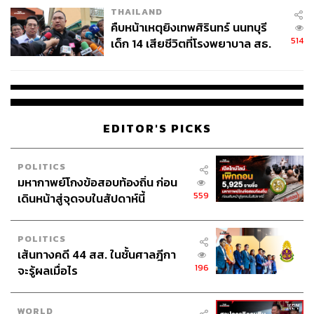
พัฒนาอย่างยั่งยืน
THAILAND
คืบหน้าเหตุยิงเทพศิรินทร์ นนทบุรี
ในอีกส่วนหนึ่งของวันที่ 21 คือ การประชุมในระดับสูงเพื่อ
514
เด็ก 14 เสียชีวิตที่โรงพยาบาล สธ.
เพิ่มประสิทธิภาพในงานด้านสาธารณสุขสำหรับประชาชน
ยืนยันครูเสียชีวิต 5 ราย เจ็บ 22
ทั่วโลก (High-Level Meeting on Universal Health
ราย
Coverage) อันมีนัยถึงการสร้างระบบสาธารณสุขอย่างถ้วน
หน้า การดำเนินการเช่นนี้เป็นความหวังของการสร้างความ
เข้มแข็งของระบบสาธารณสุขในอนาคต ดังได้กล่าวแล้วว่า
EDITOR'S PICKS
ประเด็นนี้เป็นประโยชน์กับประชาชนในฝ่ายใต้โดยตรง
เพราะการสร้างความเข้มแข็งของระบบสาธารณสุขยังเป็น
POLITICS
ประเด็นสำคัญของประเทศฝ่ายใต้ และยังเป็นการเดินตาม
มหากาพย์โกงข้อสอบท้องถิ่น ก่อน
แนวทางที่ได้ประกาศไว้แล้วในปี 2019 อีกด้วย
559
เดินหน้าสู่จุดจบในสัปดาห์นี้
ประเด็นสืบเนื่อง
POLITICS
เส้นทางคดี 44 สส. ในชั้นศาลฎีกา
196
จะรู้ผลเมื่อไร
1. การทบทวน SDGs
การผลักดัน ‘เป้าหมายของการพัฒนาอย่างยั่งยืน’ (SDGs) ซึ่ง
WORLD