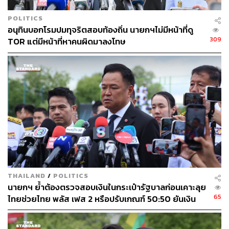
ตั้งเป็น ‘วาระสำคัญ’ มาตั้งแต่การประชุมสมัชชาใหญ่ในปี
2015 แล้ว
POLITICS
อนุทินบอกโรมปมทุจริตสอบท้องถิ่น นายกฯไม่มีหน้าที่ดู
สำหรับการประชุมระหว่างวันที่ 18-19 กันยายนที่ผ่านมา ต้อง
309
TOR แต่มีหน้าที่หาคนผิดมาลงโทษ
ถือว่าเป็น ‘หมุดหมายเวลาสำคัญ’ สำหรับการเดินทางสู่
อนาคตของปี 2030 โดยจะต้องมีการผลักดัน ‘เป้าหมายของ
การพัฒนาอย่างยั่งยืน’ (Sustainable Development Goals:
SDGs) 17 ประการ ให้สามารถเดินไปข้างหน้าได้อย่าง
แท้จริง จนสามารถบรรลุวัตถุประสงค์ได้ในปี 2030 ซึ่งหลายๆ
ฝ่ายอาจจะมองว่า ไม่ใช่เรื่องง่ายเลยที่สหประชาชาติจะผลัก
ดันวาระทั้ง 17 ประการให้บรรลุผลได้อย่างแท้จริงในอีก 7 ปี
ข้างหน้า
นอกจากการประชุมของผู้นำสูงสุดดังที่กล่าวไปแล้ว ยังมีการ
ประชุมในวันที่ 20 กันยายน ในเรื่องเกี่ยวกับความ
THAILAND
/
POLITICS
นายกฯ ย้ำต้องตรวจสอบเงินในกระเป๋ารัฐบาลก่อนเคาะลุย
เปลี่ยนแปลงของสภาพภูมิอากาศ โดยเลขาธิการ
65
ไทยช่วยไทย พลัส เฟส 2 หรือปรับเกณฑ์ 50:50 ยันเงิน
สหประชาชาติได้ตั้งชื่อว่า The Climate Ambition Summit
คงคลังรัฐบาลแข็งแรง
เพราะเป็นที่ยอมรับกันโดยทั่วไปว่า การเปลี่ยนแปลงสภาพภูมิ
อากาศกำลังสร้างผลร้ายอย่างน่ากังวลต่อความเป็นไปของ