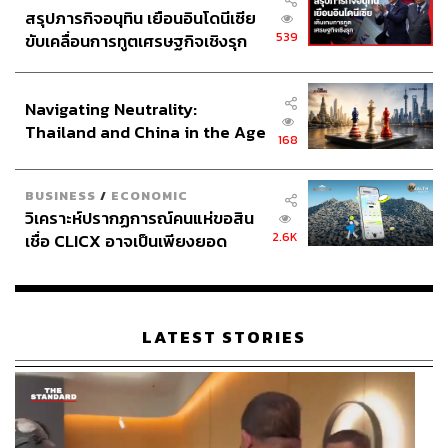
สรุปภารกิจอนุทิน เยือนอินโดนีเซีย
เป็นสิ่งที่สหประชาชาติเคยนำเสนอและผลักดันมาตั้งแต่ปี
539
ขับเคลื่อนการทูตเศรษฐกิจเชิงรุก
2015 แล้ว แต่ก็เป็นที่รับรู้กันในความเป็นจริงว่า การขับ
ประกาศหุ้นส่วนยุทธศาสตร์ไทย –
เคลื่อน SDGs นั้นประสบความสำเร็จตามเป้าหมายที่ตั้งไว้
อินโดนีเซีย
น้อยมาก ดังนั้น ในการประชุมครั้งนี้จึงมีการตั้งกรอบเวลาว่า
Navigating Neutrality:
วัตถุประสงค์ของ SDGs จะต้องทำให้ประสบความสำเร็จให้
Thailand and China in the Age
ได้ภายในปี 2030 หรือในอีกราว 7 ปีข้างหน้า
168
of a New Global Order
ฉะนั้น เลขาธิการสหประชาชาติจึงได้เสนอว่า การประชุม
BUSINESS
/
ECONOMIC
ผู้นำสูงสุดครั้งนี้จะเป็นการทำ ‘แผนกอบกู้โลก’ (Global
วิเคราะห์ปรากฏการณ์คนแห่ขอสิน
Rescue Plan) เพราะมีสถานการณ์ใหม่ๆ เกิดขึ้นหลังจากปี
2.6K
เชื่อ CLICX อาจเป็นเพียงยอด
2015 และยังเผชิญกับข้อจำกัดเก่า โดยเฉพาะความต้องการ
ภูเขาน้ำแข็ง ของปัญหาหนี้ครัว
ในเรื่องของการสร้าง ‘สถาปัตยกรรมทางการเงินของโลก’
เรือนไทยที่ถูกซุกไว้
(Global Financing Architecture) ตลอดรวมถึงข้อถกเถียงใน
เรื่องของ ‘ธนาคารเพื่อการพัฒนาแบบพหุภาคี’ (Multilateral
LATEST STORIES
Development Bank)
การแสวงหาข้อยุติในประเด็นเช่นนี้จะมีส่วนอย่างสำคัญใน
การสร้างโมเมนตัมของโลกที่จะขับเคลื่อนประเด็นของ