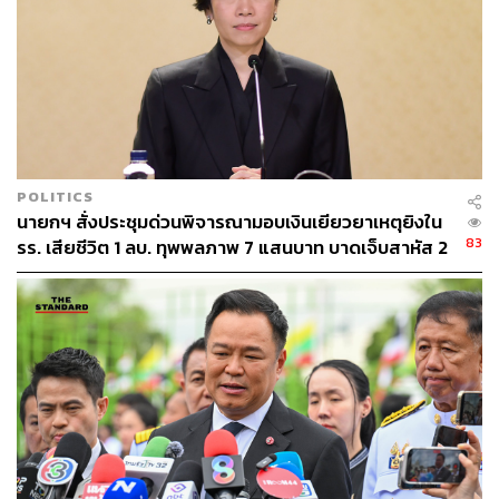
สมัชชาใหญ่ขององค์การสหประชาชาติคือองค์การหลักใน
กระบวนการทำนโยบายของสหประชาชาติ และประกอบด้วย
ทุกประเทศที่เป็นสมาชิกขององค์การนี้จำนวน 193 ประเทศ
และประเทศในสหประชาชาติมีสถานะของการเป็นสมาชิก
อย่างเท่าเทียมกัน (Equal Representation) ตามหลักกฎหมาย
ระหว่างประเทศ (ประเทศสุดท้ายที่เข้าเป็นสมาชิกคือ ซูดาน
POLITICS
ใต้ ในปี 2011) สำหรับเวทีการประชุมสมัชชาใหญ่นี้เป็นการ
นายกฯ สั่งประชุมด่วนพิจารณามอบเงินเยียวยาเหตุยิงใน
ประชุมประจำปี โดยจะครอบคลุมประเด็นสำคัญต่างๆ ที่
83
รร. เสียชีวิต 1 ลบ. ทุพพลภาพ 7 แสนบาท บาดเจ็บสาหัส 2
ปรากฏในกฎบัตรสหประชาชาติ (UN Charter)
แสนบาท บาดเจ็บเล็กน้อย 1 แสนบาท
เวทีการประชุมใหญ่เช่นนี้ นอกจากจะเป็นความพยายามที่จะ
ดำรงไว้ซึ่งสันติภาพระหว่างประเทศและเสถียรภาพระหว่าง
ประเทศแล้ว เวทียังให้ความสนใจในเรื่องของการพิทักษ์สิทธิ
มนุษยชน การให้ความช่วยเหลือทางด้านมนุษยธรรม การ
รักษากฎหมายระหว่างประเทศ อีกทั้งสนับสนุนแนวคิดใน
เรื่องของการพัฒนาที่ยั่งยืน (Sustainable Development) อีก
ด้วย ซึ่งประเด็นเรื่องของการพัฒนาอย่างยั่งยืนเป็นหัวข้อที่ถูก