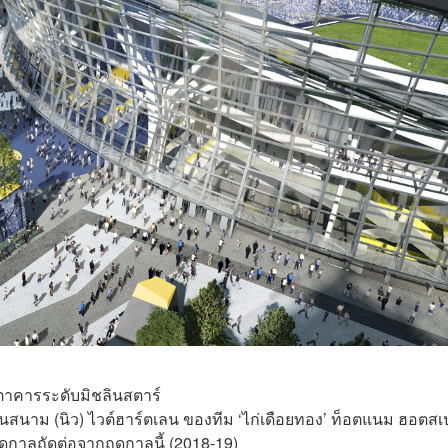
ตาคารระดับมิชลินสตาร์
ู่ในสนาม (นิว) ไวต์ฮาร์ตเลน ของทีม ‘ไก่เดือยทอง’ ท็อตแนม ฮอตสเ
ดูกาลถัดต่อจากฤดูกาลนี้ (2018-19)