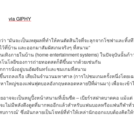
via GIPHY
า “มันจะเป็นเหตุผลที่ทำให้คนตัดสินใจที่จะลุกจากโซฟาและทิ้งที
าไว้ที่บ้าน และออกมาสัมผัสเกมจริงๆ ที่สนาม”
ทิงภายในบ้าน (home entertainment systems) ในปัจจุบันนั้นก้า
โนโลยีของการถ่ายทอดสดก็ดีขึ้นมากด้วยเช่นกัน
จากการนั่งอยู่บนอัฒจันทร์และชมเกมที่สนาม
ึ้นรถลงเรือ เสียเงินจำนวนมหาศาล (การไปชมเกมครั้งหนึ่งโดยเ
ญหาใหญ่ของแฟนฟุตบอลอังกฤษตลอดหลายปีที่ผ่านมา) เพื่อจะเข้า
จจะเป็นหมูปิ้งหน้าสนามที่เย็นชืด – เบียร์รสฝาดบาดคอ แม้แต่
จจะไม่มีพลังดึงดูดที่มากพออีกแล้วสำหรับแฟนบอลหรือแฟนกีฬาทั่
ารณ์’ ซึ่งมันกลายเป็นโจทย์ที่ทำให้เหล่านักออกแบบต้องคิดให้