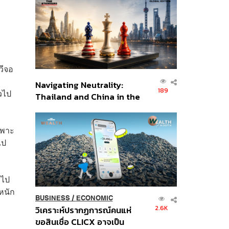
ส่วนยุทธศาสตร์ไทย –
อินโดนีเซีย
วีจอ
Navigating Neutrality:
189
วไป
Thailand and China in the
Age of a New Global
Order
ฉพาะ
ไป
วไป
หนัก
BUSINESS
/
ECONOMIC
2.6K
วิเคราะห์ปรากฏการณ์คนแห่
ขอสินเชื่อ CLICX อาจเป็น