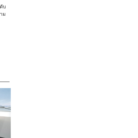
ดับ
นาม