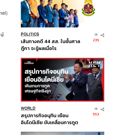
ว
nel)
ษ์
POLITICS
235
เส้นทางคดี 44 สส. ในชั้นศาล
ฎีกา จะรู้ผลเมื่อไร
WORLD
553
สรุปภารกิจอนุทิน เยือน
อินโดนีเซีย ขับเคลื่อนการทูต
เศรษฐกิจเชิงรุก ประกาศหุ้น