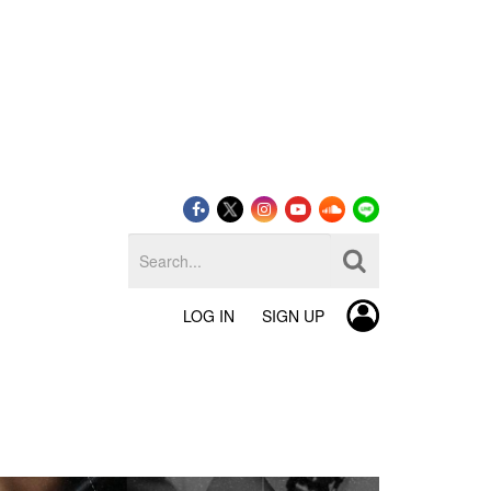
LOG IN
SIGN UP