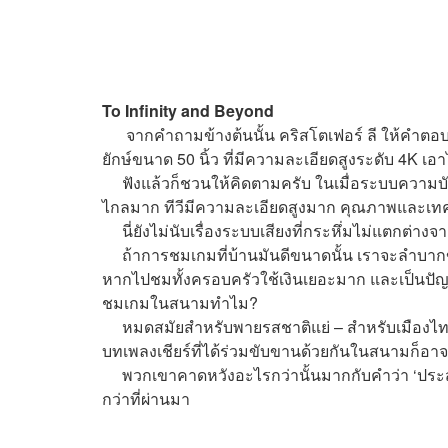
To Infinity and Beyond
จากคำถามข้างต้นนั้น คริสโตเฟอร์ ลี ให้คำตอบว่
ยักษ์ขนาด 50 นิ้ว ที่มีความละเอียดสูงระดับ 4K เอ
ฟังแล้วก็ชวนให้คิดตามครับ ในเมื่อระบบความบันเ
ไกลมาก ทีวีมีความละเอียดสูงมาก คุณภาพและเทค
นี่ยังไม่นับเรื่องระบบเสียงที่กระหึ่มไม่แตกต่าง
ถ้าการชมเกมที่บ้านมันดีขนาดนั้น เราจะลำบากข
หากไปชมทั้งครอบครัวใช้เงินเยอะมาก และเป็นปั
ชมเกมในสนามทำไม?
หมดสมัยสำหรับพายรสชาติแย่ – สำหรับเมืองไทยอา
บทเพลงเชียร์ที่ได้ร่วมขับขานด้วยกันในสนามก็อา
พวกเขาคาดหวังอะไรกว่านั้นมากกับคำว่า ‘ประสบก
กว่าที่ผ่านมา