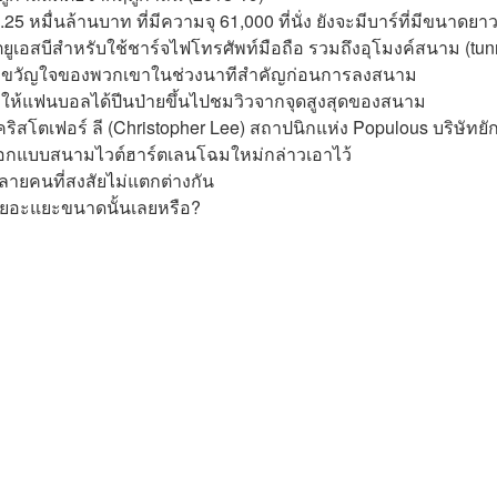
ื่นล้านบาท ที่มีความจุ 61,000 ที่นั่ง ยังจะมีบาร์ที่มีขนาดยา
ร์ตยูเอสบีสำหรับใช้ชาร์จไฟโทรศัพท์มือถือ รวมถึงอุโมงค์สนาม (tun
ตบอลขวัญใจของพวกเขาในช่วงนาทีสำคัญก่อนการลงสนาม
ให้แฟนบอลได้ปีนป่ายขึ้นไปชมวิวจากจุดสูงสุดของสนาม
ิสโตเฟอร์ ลี (Christopher Lee) สถาปนิกแห่ง Populous บริษัทยัก
ารออกแบบสนามไวต์ฮาร์ตเลนโฉมใหม่กล่าวเอาไว้
ลายคนที่สงสัยไม่แตกต่างกัน
ยอะแยะขนาดนั้นเลยหรือ?