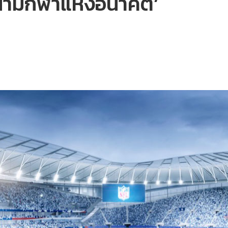
นามกีฬาแห่งอนาคต’