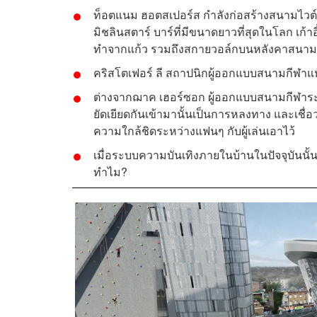
ท็อตแนม ฮอตสเปอร์ส กำลังก่อสร้างสนามไวต์ฮ
มิชลินสตาร์ บาร์ที่มีขนาดยาวที่สุดในโลก เก้
ทำจากแก้ว รวมถึงสกายวอล์กบนหลังคาสนาม
คริสโตเฟอร์ ลี สถาปนิกผู้ออกแบบสนามกีฬาแห่ง
ต่างจากฌาค เฮอร์ซอก ผู้ออกแบบสนามกีฬาระดั
ยัดเยียดกันเข้ามานั้นเป็นการหลงทาง และเชื่อว
ความใกล้ชิดระหว่างแฟนๆ กับผู้เล่นเอาไว้
เมื่อระบบความบันเทิงภายในบ้านในปัจจุบัน
ทำไม?