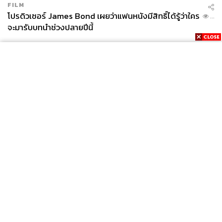
76
FILM
โปรดิวเซอร์ James Bond เผยว่าแฟนหนังมีสิทธิ์ได้รู้ว่าใคร
...
จะมารับบทนำช่วงปลายปีนี้
ABOUT THE AUTHOR
ปองขวัญ สวัสดิภักดิ์
นุชอาจารย์ประจำคณะรัฐศาสตร์
มหาวิทยาลัยธรรมศาสตร์ ผู้เชี่ยวชาญความ
สัมพันธ์ระหว่างประเทศ กำลังศึกษาปริญญา
เอกอยู่ที่ลอสแอนเจลิส สหรัฐอเมริกา มีความ
สนใจตั้งแต่การสื่อสารการเมือง จิตวิทยา
การเมือง ภาพลักษณ์ของประเทศ ไปจนถึงป๊อป
คัลเจอร์
News
Wealth
Pop
Podcast
Video
Now
Opinion
Careers
Events
Privacy
About
Contact
Policy
FOR
ADVERTISING
MEMBERSHIP