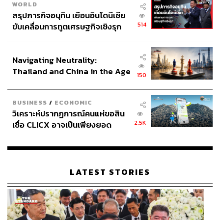
ข้อตกลง โดยเกาหลีเหนือตกลงระงับโครงการผลิตพลูโต
WORLD
สรุปภารกิจอนุทิน เยือนอินโดนีเซีย
เนียมเพื่อแลกกับความช่วยเหลือด้านน้ำมัน ความร่วมมือด้าน
514
ขับเคลื่อนการทูตเศรษฐกิจเชิงรุก
เศรษฐกิจ และการก่อสร้างโรงงานผลิตกระแสไฟฟ้าด้วย
ประกาศหุ้นส่วนยุทธศาสตร์ไทย –
เครื่องปฏิกรณ์น้ำเดือด
อินโดนีเซีย
อย่างไรก็ตาม ความร่วมมือของทั้งสองประเทศก็สิ้นสุดลง
Navigating Neutrality:
หลังเกาหลีเหนือไม่ยอมทำตามข้อเรียกร้องของทบวงการ
Thailand and China in the Age
พลังงานปรมาณูระหว่างประเทศ​ (IAEA) ในการเปิดเผย
150
of a New Global Order
ปริมาณพลูโตเนียมในครอบครอง และเริ่มต้นการทดสอบการ
ปล่อยดาวเทียมขึ้นสู่วงโคจร ซึ่งหลายประเทศเชื่อว่าแอบแฝง
BUSINESS
/
ECONOMIC
การทดสอบขีปนาวุธข้ามทวีป
วิเคราะห์ปรากฏการณ์คนแห่ขอสิน
ความสัมพันธ์ระหว่างเกาหลีเหนือกับสหรัฐฯ ตกต่ำลงหลัง
2.5K
เชื่อ CLICX อาจเป็นเพียงยอด
จอร์จ ดับเบิลยู บุช ขึ้นดำรงตำแหน่งประธานาธิบดีแทนบิล ค
ภูเขาน้ำแข็ง ของปัญหาหนี้ครัว
ลินตัน และได้ติดป้ายให้เกาหลีเหนือเป็นหนึ่งใน ‘อักษะแห่ง
เรือนไทยที่ถูกซุกไว้
ความชั่วร้าย’ รวมกับอิหร่านและอิรัก หลังจากนั้นความ
สัมพันธ์ระหว่างทั้งสองประเทศก็เข้าสู่ขาลง ประกอบกับ
LATEST STORIES
ความล่าช้าในการสร้างโรงงานผลิตกระแสไฟฟ้าด้วยเครื่อง
ปฏิกรณ์น้ำเดือด จนสุดท้ายเกาหลีเหนือประกาศจะเปิด
โรงงานนิวเคลียร์ขึ้นมาใหม่เพื่อผลิตกระแสไฟฟ้า และ
ประกาศขับไล่ปฏิบัติการจับตาโครงการนิวเคลียร์ของเกาหลี