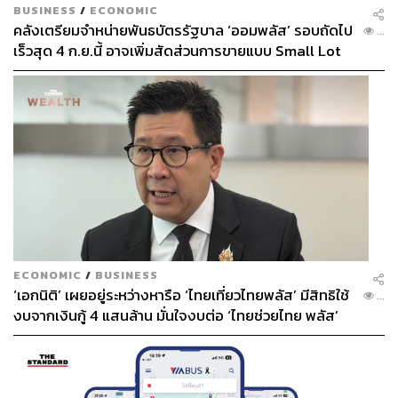
แล้วไงใครแคร์?
BUSINESS
/
ECONOMIC
การทดสอบขีปนาวุธของเกาหลีเหนือทุกครั้งล้วนเป็นที่
คลังเตรียมจำหน่ายพันธบัตรรัฐบาล ‘ออมพลัส’ รอบถัดไป
...
จับตาของนานาชาติ และมักตามมาด้วยคำประณามจาก
เร็วสุด 4 ก.ย.นี้ อาจเพิ่มสัดส่วนการขายแบบ Small Lot
หลายๆ ประเทศ โดยเฉพาะอย่างยิ่ง สหรัฐฯ ญี่ปุ่น และ
First มากขึ้น
เกาหลีใต้ โดยสองประเทศหลังนั้นเป็นประเทศที่หนาวๆ ร้อนๆ
กับการทดสอบขีปนาวุธของเกาหลีเหนือมากที่สุด นั่นก็เพราะ
ขีปนาวุธที่เกาหลีเหนือทดสอบหลายครั้งตกลงในบริเวณ
ทะเลญี่ปุ่น ซึ่งอยู่ตรงกลางระหว่างเกาหลีเหนือ เกาหลีใต้
ญี่ปุ่น และรัสเซีย ขณะที่ขีปนาวุธข้ามทวีปอาจยิงได้ไกลถึง
สหรัฐฯ
ประเทศไทยอยู่ห่างจากเกาหลีเหนือประมาณ 3,700
กิโลเมตร นั่นหมายความว่าประเทศไทยอยู่ในพิสัยการยิงปาน
กลางของขีปนาวุธเกาหลีเหนือ (มูซูดัน) ซึ่งอยู่ในระหว่างการ
ECONOMIC
/
BUSINESS
ทดสอบ แต่ความน่าหวาดวิตกยิ่งกว่าในการจัดการปัญหา
‘เอกนิติ’ เผยอยู่ระหว่างหารือ ‘ไทยเที่ยวไทยพลัส’ มีสิทธิใช้
...
เกาหลีเหนือไม่ใช่การอยู่ในพิสัยการยิง แต่คือสภาวะ
งบจากเงินกู้ 4 แสนล้าน มั่นใจงบต่อ ‘ไทยช่วยไทย พลัส’
ตึงเครียดอันมาจากการเตรียมพร้อมสู้รบของฝ่ายสหรัฐฯ-
เฟส 2 มีเพียงพอ
ญี่ปุ่น-เกาหลีใต้ และฝ่ายเกาหลีเหนือ ซึ่งในสภาวะเช่นนี้ ไทย
อาจจะถูกบีบให้ต้องเลือกฝ่ายใดฝ่ายหนึ่งที่ชัดเจน
ยิ่งกว่านั้น ความไม่มั่นคงอันเกิดจากสงครามยังเกี่ยวข้อง