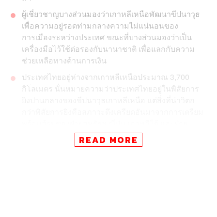
ผู้เชี่ยวชาญบางส่วนมองว่าเกาหลีเหนือพัฒนาขีปนาวุธ
เพื่อความอยู่รอดท่ามกลางความไม่แน่นอนของ
การเมืองระหว่างประเทศ ขณะที่บางส่วนมองว่าเป็น
เครื่องมือไว้ใช้ต่อรองกับนานาชาติ เพื่อแลกกับความ
ช่วยเหลือทางด้านการเงิน
ประเทศไทยอยู่ห่างจากเกาหลีเหนือประมาณ 3,700
กิโลเมตร นั่นหมายความว่าประเทศไทยอยู่ในพิสัยการ
ยิงปานกลางของขีปนาวุธเกาหลีเหนือ แต่สิ่งที่น่าวิตก
กว่าพิสัยการยิงคือสภาวะตึงเครียดอันมาจากการเตรียม
พร้อมสู้รบของฝ่ายสหรัฐฯ-ญี่ปุ่น-เกาหลีใต้ และฝ่าย
เกาหลีเหนือมากกว่า
READ MORE
เมื่อวันที่ 4 กรกฎาคมที่ผ่านมา สาธารณรัฐประชาธิปไตย
ประชาชนเกาหลี หรือเกาหลีเหนือ ทดสอบขีปนาวุธข้ามทวีป
(Intercontinental ballistic missile: ICBM) เป็นครั้งแรก สร้าง
ความกังวลให้กับประเทศรอบข้าง รวมถึงสหรัฐอเมริกาเป็น
อย่างยิ่ง โดยเฉพาะเมื่อเกาหลีเหนืออ้างว่าขีปนาวุธดังกล่าว