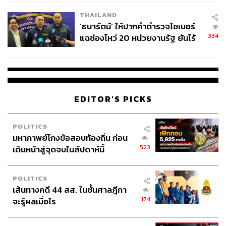
เวลล์ฯ’ ฟ้อง ‘โทน บางแค’ ผิดนัด
จะมีขีปนาวุธไปเพื่อ?
THAILAND
จ่ายหนี้-แอบระบุแบรนด์
สำหรับแรงจูงใจในการทดสอบขีปนาวุธของเกาหลีเหนือ
‘ธนารัตน์’ ให้ปากคำตำรวจไซเบอร์
ยังเป็นที่ถกเถียงกันในกลุ่มผู้เชี่ยวชาญด้านเกาหลีเหนือและ
334
แฉช่องโหว่ 20 หน่วยงานรัฐ ยันไร้
นักวิเคราะห์การเมืองระหว่างประเทศ บางส่วนมองว่า
นัยทางการเมือง
เกาหลีเหนือพัฒนาขีปนาวุธเพื่อความอยู่รอด ท่ามกลางความ
ไม่แน่นอนของการเมืองระหว่างประเทศ
เกาหลีเหนือรู้ดีว่าการมีขีปนาวุธ ซึ่งจำนวนหนึ่งสามารถ
ติดหัวรบนิวเคลียร์ได้ คือเครื่องต่อรองที่สำคัญกับนานา
EDITOR'S PICKS
ประเทศ การที่เกาหลีเหนือมีอาวุธนิวเคลียร์ในครอบครอง
ทำให้ต่างชาติไม่กล้าผลีผลามในการใช้กำลังทางทหารกับ
POLITICS
เกาหลีเหนือ หรือแม้แต่การเข้าแทรกแซงกิจการภายใน ดัง
มหากาพย์โกงข้อสอบท้องถิ่น ก่อน
นั้นชะตากรรมอย่างที่ลิเบียหรืออิรักเผชิญจะไม่เกิดขึ้นกับ
523
เดินหน้าสู่จุดจบในสัปดาห์นี้
เกาหลีเหนืออย่างแน่นอน
ส่วนนักวิเคราะห์บางส่วนมองว่า เกาหลีเหนือพัฒนา
POLITICS
ขีปนาวุธ รวมถึงอาวุธนิวเคลียร์ในการต่อรองกับนานาชาติ
เส้นทางคดี 44 สส. ในชั้นศาลฎีกา
เพื่อแลกกับความช่วยเหลือทางด้านการเงิน การวิเคราะห์ใน
174
จะรู้ผลเมื่อไร
มุมนี้อาจมีน้ำหนักอยู่บ้าง เพราะเมื่อปี 1994 การเจรจา
ระหว่างเกาหลีเหนือกับสหรัฐฯ สิ้นสุดด้วยการลงนามในกรอบ