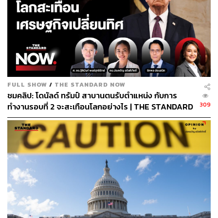
FULL SHOW
/
THE STANDARD NOW
ชมคลิป: โดนัลด์ ทรัมป์ สาบานตนรับตำแหน่ง กับการ
สำหรับขีปนาวุธที่ทดลองในช่วงเกือบ 6 ปีที่ผ่านมาก็มี
309
ทำงานรอบที่ 2 จะสะเทือนโลกอย่างไร | THE STANDARD
ตั้งแต่ขีปนาวุธที่ใช้งานได้แล้ว ไปจนถึงขีปนาวุธที่เพิ่งอยู่ใน
NOW
ช่วงทดลอง นอกจากนี้ยังมีพิสัยการยิงต่างกันออกไป โดย
ขีปนาวุธที่เกาหลีเหนือครอบครองในปัจจุบันมีตั้งแต่ขีปนาวุธ
พิสัยใกล้ (ต่ำกว่า 1,000 กิโลเมตร) อันได้แก่ ขีปนาวุธ KN-02,
ขีปนาวุธพิสัยกลาง (1,000-3,000 กิโลเมตร) อันได้แก่
ขีปนาวุธฮวาซอง พุกกุกซอง และโนดอง, ขีปนาวุธพิสัยปาน
กลาง (3,000-5,500 กิโลเมตร) อันได้แก่ ขีปนาวุธมูซูดาน
และฮวาซอง-12, ขีปนาวุธข้ามทวีป (มากกว่า 5,500
กิโลเมตร) อันได้แก่ ขีปนาวุธฮวาซอง-14 และอึนฮา-3 และยัง
รวมถึงขีปนาวุธที่ยิงจากเรือดำน้ำ อันได้แก่ โพลาริส-1 อีก