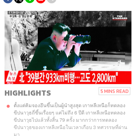
HIGHLIGHTS
5 MINS READ
ตั้งแต่คิมจองอึนขึ้นเป็นผู้นำสูงสุด เกาหลีเหนือก็ทดลอง
ขีปนาวุธถี่ขึ้นเรื่อยๆ แค่ไม่ถึง 6 ปีดี เกาหลีเหนือทดลอง
ขีปนาวุธไปแล้วทั้งสิ้น 79 ครั้ง มากกว่าการทดลอง
ขีปนาวุธของเกาหลีเหนือในเวลาเกือบ 3 ทศวรรษที่ผ่าน
มา