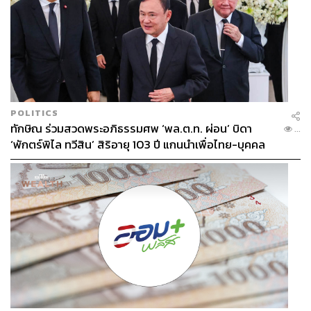
ซึ่งดำเนินงานโดย IAEA ออกไปจากประเทศ
แม้แนวคิดที่เชื่อว่าเกาหลีเหนือต้องการมีขีปนาวุธและ
อาวุธนิวเคลียร์เพื่อเป็นเครื่องต่อรองความช่วยเหลือทางการ
เงินจะสามารถอธิบายแรงจูงใจของเกาหลีเหนือได้บางส่วน
แต่ต้องอย่าลืมว่าปัจจัยด้านผู้นำของเกาหลีเหนือเปลี่ยนแปลง
ไปนับตั้งแต่คิมจองอึนขึ้นรับตำแหน่งแทนผู้เป็นบิดา
ในฐานะผู้นำเกาหลีเหนือคนแรกที่ไม่เคยมีประสบการณ์
POLITICS
ทักษิณ ร่วมสวดพระอภิธรรมศพ ‘พล.ต.ท. ผ่อน’ บิดา
ชีวิตจากช่วงสงครามและการสร้างชาติมาก่อน คิมจองอึนผู้
...
‘พักตร์พิไล ทวีสิน’ สิริอายุ 103 ปี แกนนำเพื่อไทย-บุคคล
ซึ่งเติบโตมาในสถานะ ‘เจ้าชาย’​ แห่งเกาหลีเหนือที่มีทุกอย่าง
หลากวงการร่วมอาลัย
เพียบพร้อม และเคยใช้ชีวิตช่วงหนึ่งของชีวิตในต่างแดน อาจ
เพียงต้องการพัฒนาขีปนาวุธและอาวุธนิวเคลียร์เพื่อให้เป็นที่
‘ยอมรับ’ ของ ‘กลุ่มชาติผู้มีอาวุธนิวเคลียร์’ ซึ่งมีเพียงไม่กี่
ประเทศทั่วโลกเท่านั้น
การต่อสู้ของเกาหลีเหนือในปัจจุบันจึงอาจเป็นเพียงการ
ต่อสู้ให้นานาชาติยอมอนุญาตให้เกาหลีเหนือเป็นชาติที่ ‘ติด
อาวุธนิวเคลียร์ได้’ เหมือนกับประเทศอื่นๆ เพราะมองว่าการ
ได้รับการยอมรับดังกล่าวถือเป็น ‘เกียรติยศ’ อีกประการของ
เกาหลีเหนือก็เป็นได้