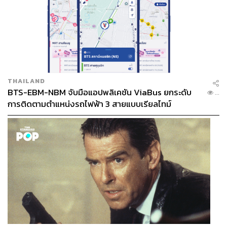
กับความไม่มั่นคงของคน และอาจนำไปสู่การอพยพของชาว
เกาหลีเหนือจำนวนมากไปยังจีน และเรื่อยมายังประเทศใน
เอเชียตะวันออกเฉียงใต้ ซึ่งเป็นเส้นทางอพยพโดยปกติของ
ชาวเกาหลีเหนืออยู่แล้ว
ที่พูดมาตรงนี้ก็เพื่อจะบอกว่า การแก้ไขปัญหาความ
ตึงเครียดในคาบสมุทรเกาหลีมีความละเอียดอ่อนและอาจส่ง
ผลกระทบในวงกว้างมากกว่าที่คิด และคงยังไม่มีคำตอบ
THAILAND
แน่นอนให้กับการแก้ไขปัญหานี้
BTS-EBM-NBM จับมือแอปพลิเคชัน ViaBus ยกระดับ
...
เพราะแม้แต่จุดประสงค์ในการมีขีปนาวุธและโครงการ
การติดตามตำแหน่งรถไฟฟ้า 3 สายแบบเรียลไทม์
นิวเคลียร์ของเกาหลีเหนือ… ก็ยังยากแท้หยั่งถึง
TAGS:
Beyond Boundaries
ปองขวัญ สวัสดิภักดิ์