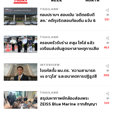
TODAY
WEEK
MONTH
THAILAND
กองปราบฯ สอบเข้ม ‘อดีตอธิบดี
551
สถ.’ คดีทุจริตสอบท้องถิ่น แจ้ง 6
ข้อหาหนัก จ่อชง ป.ป.ช. 12 ส.ค. นี้
THAILAND
ครอบครัวรับร่าง ฮลุน โซโล่ แล้ว
463
เตรียมส่งชันสูตรหาสาเหตุการเสีย
ชีวิต
INTERVIEW
ไขรหัสตั้ง ผบ.ตร. ‘ความสามารถ
368
vs อาวุโส’ และอนาคตการปฏิรูปสี
กากี กับ พล.ต.อ. เอก อังสนานนท์
THAILAND
สรุปมหากาพย์กล้องส่องพระ
343
ZEISS Blue Marine จากสัญญา
ผลิต 8.3 ล้าน สู่ข้อพิพาท ‘มา