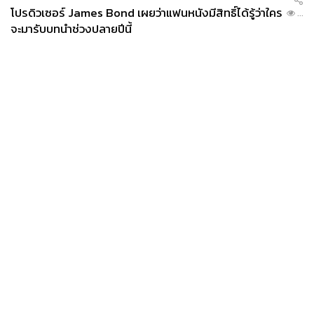
โปรดิวเซอร์ James Bond เผยว่าแฟนหนังมีสิทธิ์ได้รู้ว่าใคร
...
จะมารับบทนำช่วงปลายปีนี้
News
Wealth
Pop
Podcast
Video
Now
Opinion
Careers
Events
Privacy
About
Contact
Policy
FOR
ADVERTISING
MEMBERSHIP