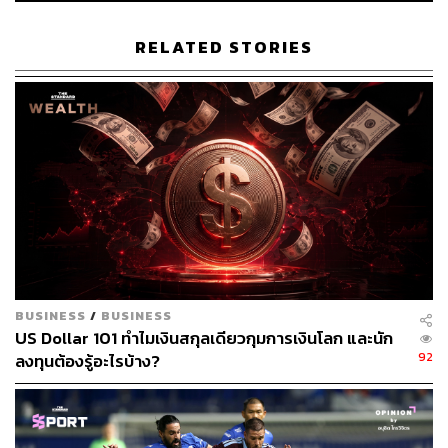
3. นโยบายการเงิน: การลดดอกเบี้ยยังเป็นปัจจัยกดดัน
RELATED STORIES
ดอลลาร์ในระยะยาว
ความคาดหวังของนโยบายการเงิน มักส่งผลต่อทิศทาง
ดอลลาร์ระยะสั้น ขณะที่ความแตกต่างระหว่างดอกเบี้ย
สหรัฐฯ กับทั่วโลกส่งผลต่อมูลค่าพื้นฐานระยะยาว
หมายความว่า ในระยะสั้นนโยบายการเงินอาจเป็นแรงหนุน
ให้ดอลลาร์แข็งค่า เนื่องจากตลาดคาดไปก่อนแล้วว่า Fed จะ
ปรับดอกเบี้ยลงอย่างน้อย 50 bps ในไตรมาสที่สี่
BUSINESS
/
BUSINESS
อย่างไรก็ดี ถ้ามองในระยะยาว Fed ต้องลดดอกเบี้ยไปสู่จุด
US Dollar 101 ทำไมเงินสกุลเดียวกุมการเงินโลก และนัก
สมดุลใหม่ราว 3.00-3.50% ขณะที่ดอกเบี้ยนโยบายทั่วโลกต่ำ
92
ลงทุนต้องรู้อะไรบ้าง?
กว่าสหรัฐฯ นโยบายการเงินจึงยังคงเป็นประเด็นกดดันให้
ดอลลาร์อ่อนค่าลงได้อยู่ในอนาคต