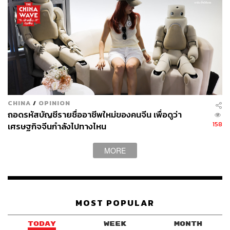
Momentum ระยะกลาง (3-6 เดือน) และ Reversal ในระยะ
สั้น (1 เดือน)
ต้นไตรมาสที่สี่ ดอลลาร์เข้าสู่โหมด Reversal สาเหตุเกิดจาก
ดอลลาร์ที่อ่อนค่ามานาน พบกับความไม่แน่นอนของ
การเมืองยุโรปและญี่ปุ่น ประเทศเจ้าของสองสกุลเงินใหญ่
อย่างยูโร (EUR) และเยน (JPY)
อย่างไรก็ดี การกลับตัวจากเหตุผลทางเทคนิค มักเป็นประเด็น
CHINA
/
OPINION
ที่ตลาดสนใจเพียงในระยะสั้น ส่วนระยะยาวต้องติดตามว่าน
ถอดรหัสบัญชีรายชื่ออาชีพใหม่ของคนจีน เพื่อดูว่า
โยบายเศรษฐกิจหรือการเงินนอกสหรัฐฯ จะเปลี่ยนแปลงไป
158
เศรษฐกิจจีนกำลังไปทางไหน
มากแค่ไหน
MORE
7. โครงสร้างของดอลลาร์: ส่วนใหญ่มีผลให้ดอลลาร์
อ่อนค่าจริง แต่ทั้งหมดมักใช้เวลานาน
MOST POPULAR
สิ่งที่เราได้ยินบ่อยครั้งในช่วงนี้ คือประเด็นโครงสร้างและ
สถานะที่เปลี่ยนไปของดอลลาร์ เช่น De-Dollarization การลด
TODAY
WEEK
MONTH