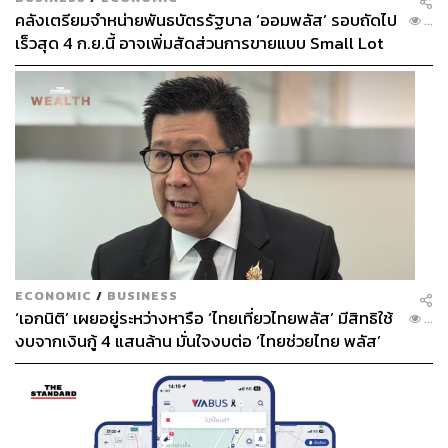
คลังเตรียมจำหน่ายพันธบัตรรัฐบาล ‘ออมพลัส’ รอบถัดไป
...
เร็วสุด 4 ก.ย.นี้ อาจเพิ่มสัดส่วนการขายแบบ Small Lot
First มากขึ้น
ECONOMIC
/
BUSINESS
‘เอกนิติ’ เผยอยู่ระหว่างหารือ ‘ไทยเที่ยวไทยพลัส’ มีสิทธิใช้
...
งบจากเงินกู้ 4 แสนล้าน มั่นใจงบต่อ ‘ไทยช่วยไทย พลัส’
เฟส 2 มีเพียงพอ