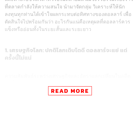
ที่ตลาดกำลังให้ความสนใจ นำมาจัดกลุ่ม วิเคราะห์ให้นัก
ลงทุนทุกท่านได้เข้าใจผลกระทบต่อทิศทางของดอลลาร์ เพื่อ
ตัดสินใจไปพร้อมกันว่า อะไรกันแน่คือเหตุผลที่ดอลลาร์ควร
แข็งหรืออ่อนทั้งในระยะสั้นและระยะยาว
1. เศรษฐกิจโลก: ปกติโลกเติบโตดี ดอลลาร์จะแย่ แต่
ครั้งนี้ไม่แน่
ความสัมพันธ์ระหว่างเศรษฐกิจและอัตราแลกเปลี่ยนในอดีต
มักชี้ว่ามูลค่าของดอลลาร์มีความสัมพันธ์เชิงลบกับทิศทาง
READ MORE
การเติบโตของเศรษฐกิจนอกสหรัฐฯ
เช่นในปี 2002-2003 และ 2019 เศรษฐกิจโลกฟื้นตัว หนุนให้
ตลาดหุ้นนอกสหรัฐฯ สร้างผลตอบแทนดี นักลงทุนจึงโยกเงิน
ออกจากดอลลาร์ไปหาตลาดอื่น ส่งผลให้ดอลลาร์มีทิศทาง
อ่อนค่า ในทางกลับกัน ช่วงที่เศรษฐกิจโลกมีปัญหา หุ้นมัก
เข้าสู่ตลาดหมี หนุนให้นักลงทุนกลับมาถือดอลลาร์