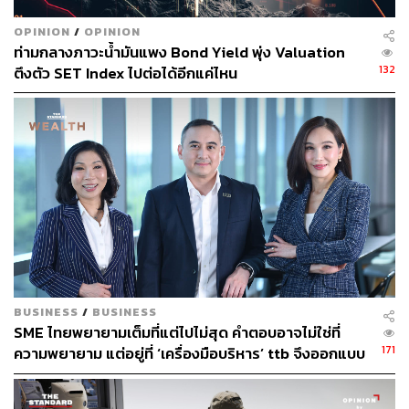
ขาดช่วง
OPINION
/
OPINION
ท่ามกลางภาวะน้ำมันแพง Bond Yield พุ่ง Valuation
ในอดีต ดอลลาร์มักแข็งค่าเมื่อนโยบายเศรษฐกิจมีความไม่
132
ตึงตัว SET Index ไปต่อได้อีกแค่ไหน
แน่นอน แต่ในช่วงปี 2025 ทิศทางดอลลาร์กลับไม่ตอบสนอง
ต่อความผันผวนของนโยบายการค้า หรือความไม่แน่นอน
ทางการเมืองเหมือนในอดีต
อาจเป็นเพราะผลกระทบของนโยบายการเมืองมีความซับ
ซ้อน ส่งผลให้ความเสี่ยงด้านนโยบายกับตลาดการเงินไม่
ชัดเจน เช่นนโยบายการค้าอาจหนุนดอลลาร์แข็ง แต่มุมมอง
ของ Trump กลับสนับสนุนดอลลาร์อ่อน ทำให้ตลาดเลือกที่จะ
จับตาประเด็นอื่นเป็นหลักมากกว่า
6. Momentum ของดอลลาร์: ขาลงที่นานเกินไปหนุน
BUSINESS
/
BUSINESS
SME ไทยพยายามเต็มที่แต่ไปไม่สุด คำตอบอาจไม่ใช่ที่
ดอลลาร์ฟื้นตัว
171
ความพยายาม แต่อยู่ที่ ‘เครื่องมือบริหาร’ ttb จึงออกแบบ
ttb business one แพลตฟอร์มที่มุ่งเป็น ‘Digital CFO’
แนวโน้มการแข็งและอ่อนค่าของดอลลาร์จะมีทั้งรูปแบบ
ให้ธุรกิจไทย