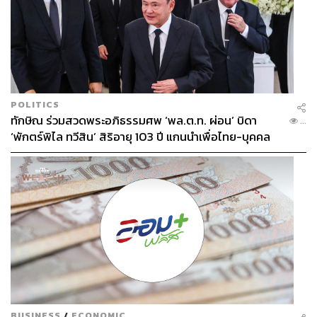
POLITICS
ทักษิณ ร่วมสวดพระอภิธรรมศพ ‘พล.ต.ท. ผ่อน’ บิดา
...
‘พักตร์พิไล ทวีสิน’ สิริอายุ 103 ปี แกนนำเพื่อไทย-บุคคล
หลากวงการร่วมอาลัย
BUSINESS
/
ECONOMIC