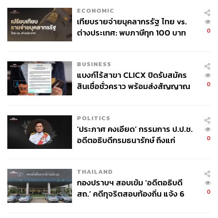
ขาดดุลด้วยกำแพงภาษี หนี้สหรัฐฯ ที่สูงเกินไป จนถึงความ
ECONOMIC
เป็นอิสระของ Fed ที่อาจทำให้ดอลลาร์อ่อนค่าในระยะยาว
เทียบรายจ่ายบุคลากรรัฐ ไทย vs.
0
ต่างประเทศ: พบภาษีทุก 100 บาท
แต่เหตุผลทางโครงสร้างเหล่านี้ ทั้งหมดเป็นการเปลี่ยนแปลง
ของคนไทยใช้ไปกับข้าราชการเฉียด
ระยะยาวที่ส่งผลเพียงเล็กน้อยในระยะสั้น ขณะเดียวกัน ก็มัก
40 บาท
BUSINESS
มีความเร่งที่เปลี่ยนแปลงไปตามสถานการณ์ตลาด ต้องรอ
แบงก์ไร้สาขา CLICX ปิดรับสมัคร
ความต่อเนื่องในอนาคตอีกมาก
0
สินเชื่อชั่วคราว พร้อมส่งสัญญาณ
เตือนกลุ่มกู้เงินผิดวัตถุประสงค์-ให้
โดยสรุป 7 ปัจจัยข้างต้นกำลังบอกเราว่า การแข็งค่าของ
ข้อมูลเท็จ เตรียมดำเนินคดีเด็ดขาด
ดอลลาร์ช่วงนี้อาจยังไม่ใช่ ‘จุดเปลี่ยนทิศ’ แต่ในขณะเดียวกัน
POLITICS
ดอลลาร์ก็อาจไม่อ่อนค่าตลอดไปเช่นกัน
‘ประภาศ คงเอียด’ กรรมการ ป.ป.ช.
0
อดีตอธิบดีกรมธนารักษ์ ถึงแก่
ในมุมมองของผม นโยบายการเงินจะกดดันให้ดอลลาร์อ่อน
อนิจกรรม
ค่าลงต่อ อย่างน้อยไปจนถึงครึ่งแรกของปี 2026 แต่เมื่อไหร่ที่
สหรัฐฯ หลุดพ้นจากความไม่แน่นอนของนโยบายเศรษฐกิจ
THAILAND
หรือฉกฉวยโอกาสเติบโตจากเทคโนโลยีได้มากกว่าทั่วโลก
กองปราบฯ สอบเข้ม ‘อดีตอธิบดี
0
สถ.’ คดีทุจริตสอบท้องถิ่น แจ้ง 6
เมื่อนั้น ดอลลาร์ก็มีโอกาสจะกลับไปแข็งค่าอีกครั้งครับ
ข้อหาหนัก จ่อชง ป.ป.ช. 12 ส.ค. นี้
ภาพ:
Hiroshi Watanabe / Getty Images