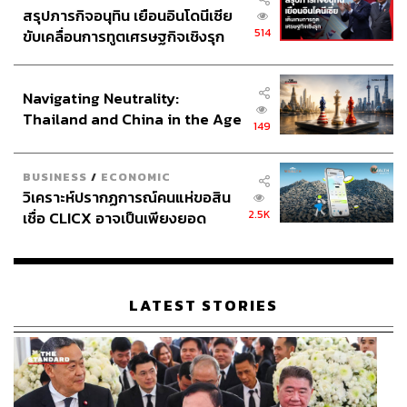
สรุปภารกิจอนุทิน เยือนอินโดนีเซีย
581
514
ขับเคลื่อนการทูตเศรษฐกิจเชิงรุก
ประกาศหุ้นส่วนยุทธศาสตร์ไทย –
อินโดนีเซีย
ABOUT THE AUTHOR
Navigating Neutrality:
Thailand and China in the Age
ดร.จิติพล พฤกษาเมธานันท์
149
of a New Global Order
Head of Global Investment Strategy,
Finansia Syrus Securities PCL
BUSINESS
/
ECONOMIC
วิเคราะห์ปรากฏการณ์คนแห่ขอสิน
2.5K
เชื่อ CLICX อาจเป็นเพียงยอด
ภูเขาน้ำแข็ง ของปัญหาหนี้ครัว
เรือนไทยที่ถูกซุกไว้
LATEST STORIES