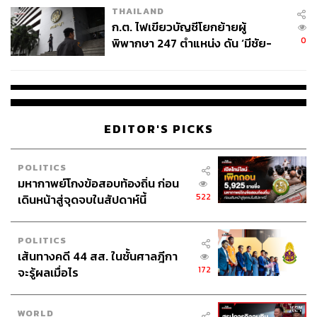
THAILAND
ก.ต. ไฟเขียวบัญชีโยกย้ายผู้
0
พิพากษา 247 ตำแหน่ง ดัน ‘มีชัย-
สามารถติดตาม THE STANDARD WEALTH
สรรพวิทย์’ คุมศาลอาญา-แพ่ง ‘วิธู
ผ่านแอปพลิเคชันต่างๆ ที่คุณสะดวกหรือใช้งานอยู่แล้วได้เลย
ร’ นั่งประธานศาลอุทธรณ์
EDITOR'S PICKS
TAGS:
ดอกเบี้ย
ค่าเงินดอลลาร์
การเมืองสหรัฐฯ
เงินดอลลาร์แข็งค่า
เงินดอลลาร์
Opinion
POLITICS
ดอลลาร์
อัตราแลกเปลี่ยน
De-Dollarization
มหากาพย์โกงข้อสอบท้องถิ่น ก่อน
Government Shutdown
นโยบายการเงิน
522
เดินหน้าสู่จุดจบในสัปดาห์นี้
เศรษฐกิจสหรัฐฯ
POLITICS
เส้นทางคดี 44 สส. ในชั้นศาลฎีกา
172
จะรู้ผลเมื่อไร
WORLD