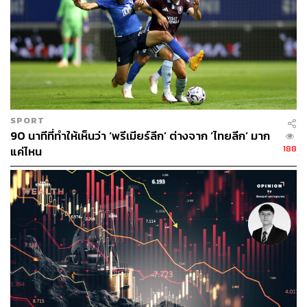
4. ความต้องการสินทรัพย์สหรัฐฯ ของนักลงทุนต่าง
ชาติ: ฉุดดอลลาร์อ่อน
ความต้องการสินทรัพย์สหรัฐฯ ของนักลงทุนต่างชาติ จะ
อ้างอิงสองปัจจัยหลักคือ คาดการณ์ผลตอบแทนของตลาดหุ้น
และระดับบอนด์ยิลด์
SPORT
นักลงทุนต่างชาติจะลงทุนในสหรัฐฯ มากที่สุดเมื่อหุ้นเป็นขา
90 นาทีที่ทำให้เห็นว่า ‘พรีเมียร์ลีก’ ต่างจาก ‘ไทยลีก’ มาก
ขึ้น พร้อมกับยีลด์สูง ภาวะดังกล่าวเกิดขึ้นเช่นในช่วงปี 2024
188
แค่ไหน
หนุนค่าเงินดอลลาร์ได้
อย่างไรก็ดี ในปัจจุบันตลาดหุ้นสหรัฐฯ อยู่ในช่วงที่ Valuation
แพง ส่วนบอนด์ยิลด์ก็มีแนวโน้มลดลงตามดอกเบี้ยนโยบาย
ภาพความต้องการสินทรัพย์สหรัฐฯ ต่อจากนี้จึงเป็นแรงกดดัน
มากกว่าแรงหนุนสำหรับดอลลาร์
5. การเมืองสหรัฐฯ: ความไม่แน่นอนทำให้ความสัมพันธ์