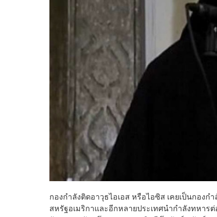
กองกำลังติดอาวุธไอเอส หรือไอซิส เคยเป็นกองกำลัง
สหรัฐอเมริกาและอีกหลายประเทศนำกำลังทหารต่อสู