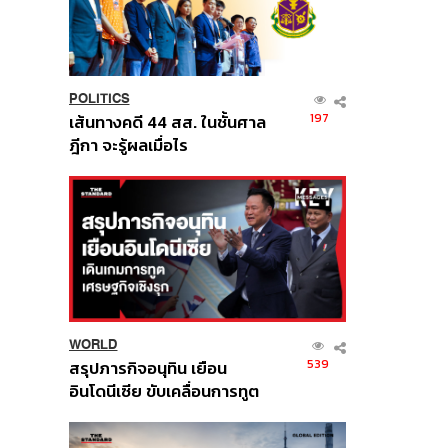
POLITICS
197
เส้นทางคดี 44 สส. ในชั้นศาล
ฎีกา จะรู้ผลเมื่อไร
WORLD
539
สรุปภารกิจอนุทิน เยือน
อินโดนีเซีย ขับเคลื่อนการทูต
เศรษฐกิจเชิงรุก ประกาศหุ้น
ส่วนยุทธศาสตร์ไทย –