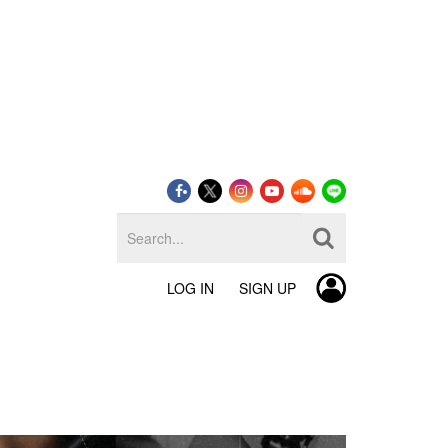
LOG IN
SIGN UP