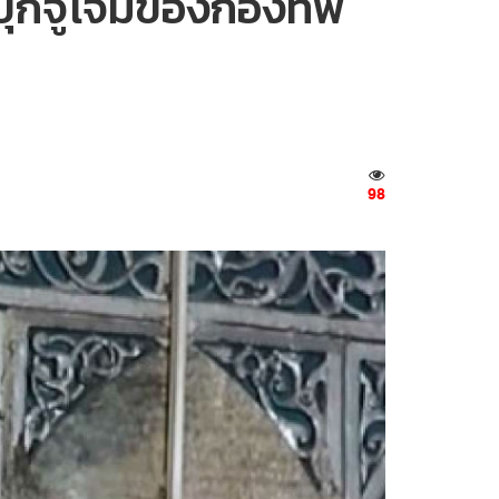
รบุกจู่โจมของกองทัพ
98