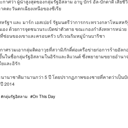
ศว่า ผู้นำสูงสุดของกลุ่มรัฐอิสลาม อาบู บักร์ อัล-บักดาดี เสียชีว
ภาคตะวันตกเฉียงเหนือของซีเรีย
วมสหรัฐฯ และ มาร์ก เอสเปอร์ รัฐมนตรีว่าการกระทรวงกลาโหมสหรั
ีพตนเอง ด้วยการจุดชนวนระเบิดฆ่าตัวตาย ขณะกองกำลังทหารหน่วย
เวณที่ซ่อนของเขาและครอบครัว บริเวณริมหมู่บ้านบาริชา
ะกาศรวมเอากลุ่มติดอาวุธที่สวามิภักดิ์ต่อเครือข่ายก่อการร้ายอัลก
กขึ้นในชื่อกลุ่มรัฐอิสลามในอิรักและลิแวนต์ ซึ่งพยายามขยายอำนา
ียและอิรัก
ละนานาชาติมานานกว่า 5 ปี โดยปรากฏภาพของชายที่คาดว่าเป็นบ
 ปี 2014
กลุ่มรัฐอิสลาม
On This Day