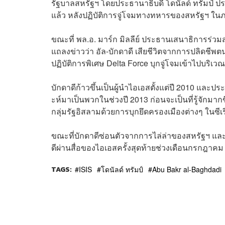
รัฐบาลสหรัฐฯ โดยประธานาธิบดี โดนัลด์ ทรัมป์ ประกา
แล้ว หลังปฏิบัติการจู่โจมทางทหารของสหรัฐฯ ใน
ขณะที่ พล.อ. มาร์ก มิลลีย์ ประธานเสนาธิการร่
แถลงข่าวว่า อัล-บักดาดี เสียชีวิตจากการปลิดช
ปฏิบัติการพิเศษ Delta Force บุกจู่โจมเข้าไปบริ
บักดาดีก้าวขึ้นเป็นผู้นำไอเอสตั้งแต่ปี 2010 และปร
ะห์มาเป็นพวกในช่วงปี 2013 ก่อนจะเป็นที่รู้จักมา
กลุ่มรัฐอิสลามด้วยการบุกยึดครองเมืองต่างๆ ในซีเร
ขณะที่บักดาดีซ่อนตัวจากการไล่ล่าของสหรัฐฯ แ
ดีผ่านสื่อของไอเอสครั้งสุดท้ายช่วงเดือนกรกฎาคม
TAGS:
ISIS
โดนัลด์ ทรัมป์
Abu Bakr al-Baghdadi