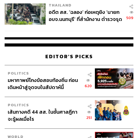
THAILAND
อดีต สส. ‘ฉลอง’ ก่อเหตุยิง ‘นายก
509
อบจ.นนทบุรี’ ที่สำนักงาน ตำรวจรุด
ลงพื้นที่
EDITOR'S PICKS
POLITICS
มหากาพย์โกงข้อสอบท้องถิ่น ก่อน
620
เดินหน้าสู่จุดจบในสัปดาห์นี้
POLITICS
เส้นทางคดี 44 สส. ในชั้นศาลฎีกา
251
จะรู้ผลเมื่อไร
WORLD