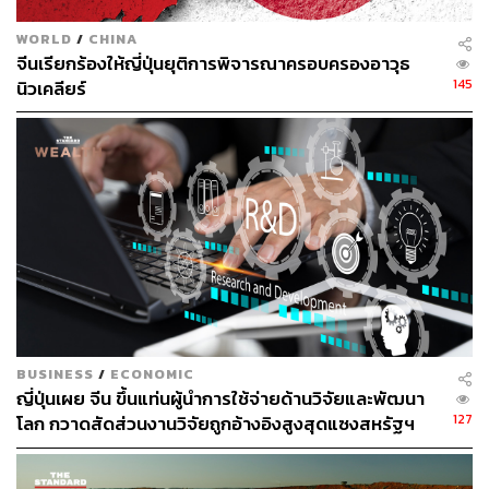
WORLD
/
CHINA
จีนเรียกร้องให้ญี่ปุ่นยุติการพิจารณาครอบครองอาวุธ
145
นิวเคลียร์
BUSINESS
/
ECONOMIC
ญี่ปุ่นเผย จีน ขึ้นแท่นผู้นำการใช้จ่ายด้านวิจัยและพัฒนา
127
โลก กวาดสัดส่วนงานวิจัยถูกอ้างอิงสูงสุดแซงสหรัฐฯ