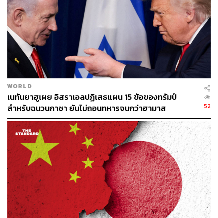
140
WORLD
เนทันยาฮูเผย อิสราเอลปฏิเสธแผน 15 ข้อของทรัมป์
52
สำหรับฉนวนกาซา ยันไม่ถอนทหารจนกว่าฮามาส
ABOUT THE AUTHOR
ปลดอาวุธแท้จริง
อัยย์ลดา แซ่โค้ว
Content Creator กองบรรณาธิการข่าวต่าง
ประเทศ THE STANDARD