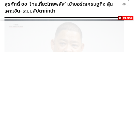
สุรศักดิ์ ชง ‘ไทยเที่ยวไทยพลัส’ เข้าบอร์ดเศรษฐกิจ ลุ้น
...
เคาะเงิน-ระบบสัปดาห์หน้า
THAILAND
โฆษก กห.-ทร. ชี้แจงแผนจัดหาเรือฟริเกตเป้าหมายสูงสุด
...
8 ลำ พิจารณาแยกทีละลำ โปร่งใส ไร้ล็อกสเปก