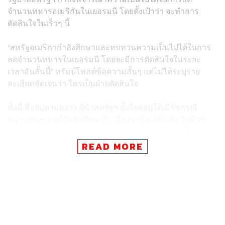
จำนวนทหารอเมริกันในเยอรมนี โดยตั้งเป้าว่า จะทำการ
ตัดสินใจในเร็วๆ นี้
“สหรัฐอเมริกากำลังศึกษาและทบทวนความเป็นไปได้ในการ
ลดจำนวนทหารในเยอรมนี โดยจะมีการตัดสินใจในระยะ
เวลาอันสั้นนี้” ทรัมป์โพสต์ข้อความสั้นๆ แต่ไม่ได้ระบุราย
ละเอียดชัดเจนว่า ใครเป็นฝ่ายตัดสินใจ
ทั้งนี้ สื่อจับตามองว่า ผู้นำสหรัฐฯ ตั้งใจตอบโต้เมิร์ซกรณี
กล่าวสุนทรพจน์กับนักศึกษาในเมืองมาร์สเบิร์กเมื่อวันที่ 27
เมษายนที่ผ่านมาว่า สหรัฐฯ กำลังถูกอิหร่าน ‘หยามเกียรติ’
โดยระบุว่า อิหร่านเชี่ยวชาญการเจรจามาก จนทำให้สหรัฐฯ
READ MORE
คว้าน้ำเหลวในการเดินทางไปปากีสถานเพื่อเจรจาสันติภาพ
“อิหร่านเชี่ยวชาญในการเจรจามาก หรือถ้าจะพูดให้ถูกคือ
เชี่ยวชาญในการ ‘ไม่เจรจา’ ปล่อยให้พวกอเมริกันเดินทางไป
อิสลามาบัด แล้วก็ต้องกลับออกมาโดยไม่มีผลลัพธ์อะไรเลย”