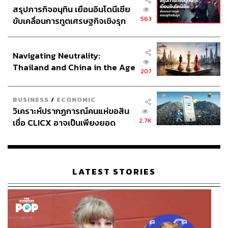
สรุปภารกิจอนุทิน เยือนอินโดนีเซีย
563
ขับเคลื่อนการทูตเศรษฐกิจเชิงรุก
ประกาศหุ้นส่วนยุทธศาสตร์ไทย –
อินโดนีเซีย
Navigating Neutrality:
Thailand and China in the Age
207
of a New Global Order
BUSINESS
/
ECONOMIC
วิเคราะห์ปรากฏการณ์คนแห่ขอสิน
2.7K
เชื่อ CLICX อาจเป็นเพียงยอด
ภูเขาน้ำแข็ง ของปัญหาหนี้ครัว
เรือนไทยที่ถูกซุกไว้
LATEST STORIES