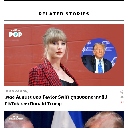
อนึ่ง ความเป็นไปได้ที่สหรัฐฯ จะออกจาก NATO มีน้อยมาก
RELATED STORIES
เนื่องจากสหรัฐฯ มีกฎหมายในปี 2024 ที่สั่งห้ามไม่ให้ผู้นำ
ประเทศถอนตัวจาก NATO หากไม่ได้รับคะแนนเสียงเห็นชอบ
2 ใน 3 จากวุฒิสภา หรือได้รับอนุมัติจากสภาคองเกรส
ภาพ:
Evelyn Hockstein / Reuters
อ้างอิง:
https://www.theguardian.com/world/2026/apr/30/trum
p-threatens-to-reduce-troop-numbers-in-germany-am
id-growing-row-with-nato-allies
https://www.nytimes.com/2026/04/29/us/politics/trum
p-germany-us-troops.html
ไม่มีหมวดหมู่
เพลง August ของ Taylor Swift ถูกลบออกจากคลิป
21
TikTok ของ Donald Trump
TAGS:
Pakistan
Germany
Afghanistan
Friedrich Merz
ทหารอเมริกัน
อาวุธนิวเคลียร์
Donald Trump
USA
iraq
Iran