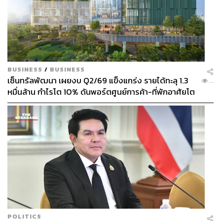
BUSINESS
/
BUSINESS
เซ็นทรัลพัฒนา เผยงบ Q2/69 แข็งแกร่ง รายได้ทะลุ 1.3
...
หมื่นล้าน กำไรโต 10% ดันพอร์ตศูนย์การค้า-ที่พักอาศัยโต
ยกแผง
POLITICS