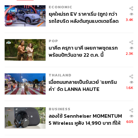
ECONOMIC
ยุคใหม่รถ EV ราคาเริ่ม (ถูก) กว่า
3.4K
รถไฮบริด หลังต้นทุนแบตเตอรี่ลด
ลง - จีนแห่บุกตลาดเกิดใหม่
POP
นาคี๓ ครุฑา นาคี เผยภาพชุดแรก
2.3K
พร้อมปักวันฉาย 22 ต.ค. นี้
THAILAND
เมื่อถนนกลายเป็นรันเวย์ ‘แยกริน
1.6K
คำ’ จัด LANNA HAUTE
COUTURE กลางสายฝน
BUSINESS
ลองใช้ Sennheiser MOMENTUM
605
5 Wireless หูฟัง 14,990 บาท ที่ให้
ผู้ใช้ถอดเปลี่ยนแบตเองได้ ก่อนกฎ
EU บังคับปีหน้า