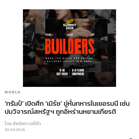
WORLD
‘ทรัมป์’ เปิดศึก ‘เมิร์ซ’ ขู่หั่นทหารในเยอรมนี เซ่น
ปมวิจารณ์สหรัฐฯ ถูกอิหร่านหยามเกียรติ
โดย
อัยย์ลดา แซ่โค้ว
30.04.2026