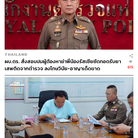
THAILAND
ผบ.ตร. สั่งสอบปมผู้ต้องหาฆ่าพี่น้องรัสเซียซัดทอดรับยา
615
เสพติดจากตำรวจ ลงโทษวินัย-อาญาเด็ดขาด