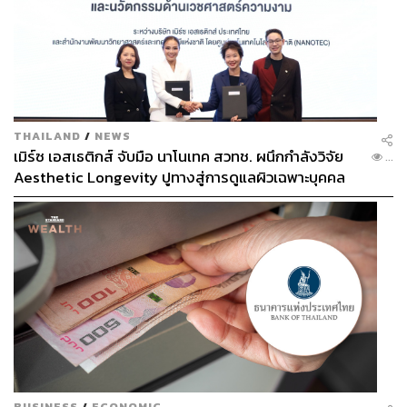
THAILAND
/
NEWS
เมิร์ซ เอสเธติกส์ จับมือ นาโนเทค สวทช. ผนึกกำลังวิจัย
...
Aesthetic Longevity ปูทางสู่การดูแลผิวเฉพาะบุคคล
[PR NEWS]
BUSINESS
/
ECONOMIC