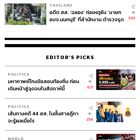
THAILAND
อดีต สส. ‘ฉลอง’ ก่อเหตุยิง ‘นายก
530
อบจ.นนทบุรี’ ที่สำนักงาน ตำรวจรุด
ลงพื้นที่
EDITOR'S PICKS
POLITICS
มหากาพย์โกงข้อสอบท้องถิ่น ก่อน
621
เดินหน้าสู่จุดจบในสัปดาห์นี้
POLITICS
เส้นทางคดี 44 สส. ในชั้นศาลฎีกา
256
จะรู้ผลเมื่อไร
WORLD