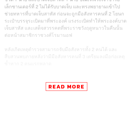
เล็กซานเดอร์ที่ 2 ไม่ได้รับบาดเจ็บ และทรงพยายามเข้าไป
ช่วยทหารที่บาดเจ็บสาหัส ก่อนจะถูกมือสังหารคนที่ 2 โยนก
ระเป๋าบรรจุระเบิดมาที่พระองค์ แรงระเบิดทำให้พระองค์บาด
เจ็บสาหัส และเสด็จสวรรคตที่พระราชวังฤดูหนาวในคืนนั้น
ต่อหน้าสมาชิกราชวงศ์โรมานอฟ
หลังเกิดเหตุตำรวจสามารถจับมือสังหารทั้ง 2 คนได้ และ
สืบสวนพบภายหลังว่ามีมือสังหารคนที่ 3 เตรียมลงมือก่อเหตุ
ซ้ำหาก 2 คนแรกพลาด
ภาพ: Bildagentur-online / Universal Images Group via
Getty Images
READ MORE
TAGS:
Russia
On This Day
สิ้นพระชนม์
Saint Petersburg
Aleksandr II Nikolayevich