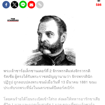
586
พระเจ้าซาร์อเล็กซานเดอร์ที่ 2 จักรพรรดิแห่งจักรวรรดิ
รัสเซีย ผู้ทรงได้รับพระราชสมัญญานามว่า จักรพรรดินัก
ปฏิรูป ถูกลอบปลงพระชนม์เมื่อวันที่ 13 มีนาคม 1881 ขณะ
ประทับรถพระที่นั่งในนครเซนต์ปีเตอร์สเบิร์ก
โดยคนร้ายได้โยนระเบิดเข้าใส่รถ ส่งผลให้ทหารอารักขาเสีย
ชีวิต 1 นาย และบาดเจ็บสาหัส 1 นาย ขณะที่พระเจ้าซาร์อ