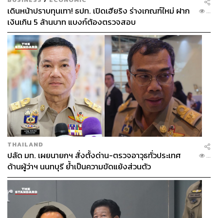
เดินหน้าปราบทุนเทา! ธปท. เปิดเฮียริง ร่างเกณฑ์ใหม่ ฝาก
...
เงินเกิน 5 ล้านบาท แบงก์ต้องตรวจสอบ
THAILAND
ปลัด มท. เผยนายกฯ สั่งตั้งด่าน-ตรวจอาวุธทั่วประเทศ
...
ด้านผู้ว่าฯ นนทบุรี ย้ำเป็นความขัดแย้งส่วนตัว