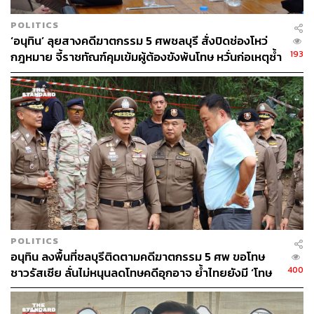
POLITICS
‘อนุทิน’ ลุยสางคดีฆาตกรรม 5 ศพชลบุรี สั่งปิดช่องโหว่
193
กฎหมาย จี้ราชทัณฑ์คุมเข้มผู้ต้องขังพ้นโทษ หวั่นก่อเหตุซ้ำ
รอย
POLITICS
อนุทิน ลงพื้นที่ชลบุรีติดตามคดีฆาตกรรม 5 ศพ ขอโทษ
400
ชาวรัสเซีย ลั่นไม่หนุนลดโทษคดีอุกอาจ ย้ำไทยยังมี ‘โทษ
ประหาร’