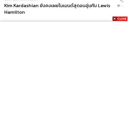
Kim Kardashian ยังคงเผยโมเมนต์สุดอบอุ่นกับ Lewis
...
Hamilton
News
Wealth
Pop
Podcast
Video
Now
Opinion
Careers
Events
Privacy
About
Contact
Policy
FOR
ADVERTISING
MEMBERSHIP