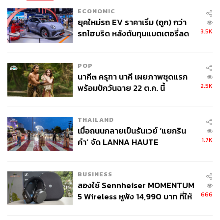
ECONOMIC
ยุคใหม่รถ EV ราคาเริ่ม (ถูก) กว่า
3.5K
รถไฮบริด หลังต้นทุนแบตเตอรี่ลด
ลง - จีนแห่บุกตลาดเกิดใหม่
POP
นาคี๓ ครุฑา นาคี เผยภาพชุดแรก
2.5K
พร้อมปักวันฉาย 22 ต.ค. นี้
THAILAND
เมื่อถนนกลายเป็นรันเวย์ ‘แยกริน
1.7K
คำ’ จัด LANNA HAUTE
COUTURE กลางสายฝน
BUSINESS
ลองใช้ Sennheiser MOMENTUM
666
5 Wireless หูฟัง 14,990 บาท ที่ให้
ผู้ใช้ถอดเปลี่ยนแบตเองได้ ก่อนกฎ
EU บังคับปีหน้า