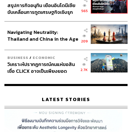
สรุปภารกิจอนุทิน เยือนอินโดนีเซีย
565
ขับเคลื่อนการทูตเศรษฐกิจเชิงรุก
ประกาศหุ้นส่วนยุทธศาสตร์ไทย –
อินโดนีเซีย
Navigating Neutrality:
Thailand and China in the Age
209
of a New Global Order
BUSINESS
/
ECONOMIC
วิเคราะห์ปรากฏการณ์คนแห่ขอสิน
2.7K
เชื่อ CLICX อาจเป็นเพียงยอด
ภูเขาน้ำแข็ง ของปัญหาหนี้ครัว
เรือนไทยที่ถูกซุกไว้
LATEST STORIES