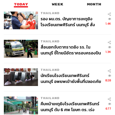
TODAY
WEEK
MONTH
THAILAND
รอง ผบ.ตร. บัญชาการเหตุยิง
1.4K
โรงเรียนเทพศิรินทร์ นนทบุรี สั่ง
ค้นหา 2 รอบยืนยันไร้คนติดค้าง พบ
ศพปู่-ย่าที่บ้านพักผู้ก่อเหตุ
THAILAND
สื่อนอกจับตากราดยิง รร. ใน
1.3K
นนทบุรี ชี้ไทยมีอัตราครอบครองปืน
สูงในระดับต้นของภูมิภาค
THAILAND
นักเรียนโรงเรียนเทพศิรินทร์
828
นนทบุรี อพยพเข้ายังพื้นที่ปลอดภัย
ชั่วคราว หลังเหตุใช้อาวุธปืนภายใน
โรงเรียนคลี่คลาย
THAILAND
คืบหน้าเหตุยิงโรงเรียนเทพศิรินทร์
677
นนทบุรี ดับ 6 ศพ โฆษก ตร. เร่ง