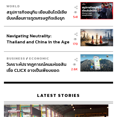
WORLD
สรุปภารกิจอนุทิน เยือนอินโดนีเซีย
541
ขับเคลื่อนการทูตเศรษฐกิจเชิงรุก
ประกาศหุ้นส่วนยุทธศาสตร์ไทย –
อินโดนีเซีย
Navigating Neutrality:
Thailand and China in the Age
170
of a New Global Order
BUSINESS
/
ECONOMIC
วิเคราะห์ปรากฏการณ์คนแห่ขอสิน
2.6K
เชื่อ CLICX อาจเป็นเพียงยอด
ภูเขาน้ำแข็ง ของปัญหาหนี้ครัว
เรือนไทยที่ถูกซุกไว้
LATEST STORIES