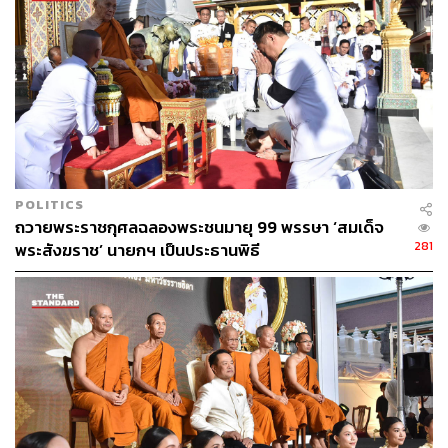
POLITICS
ถวายพระราชกุศลฉลองพระชนมายุ 99 พรรษา ‘สมเด็จ
281
พระสังฆราช’ นายกฯ เป็นประธานพิธี