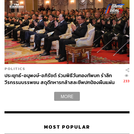
POLITICS
ประยุทธ์-อนุพงษ์-อภิรัชต์ ร่วมพิธีวันกองทัพบก รำลึก
233
วีรกรรมบรรพชน สดุดีทหารกล้าสละชีพปกป้องผืนแผ่น
ดิน
MORE
MOST POPULAR