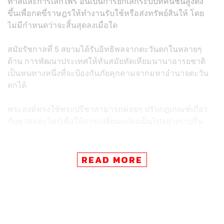
ทาสและการเลิกไพร่ อันเป็นการยกเลิกระบบที่คนชั้นสูงตั้ง
ขึ้นเพื่อกดขี่ราษฎรให้ทำงานรับใช้หรือส่งทรัพย์สินให้ โดย
ไม่มีกำหนดว่าจะสิ้นสุดลงเมื่อใด
สมัยรัชกาลที่ 5 สยามได้รับอิทธิพลจากตะวันตกในหลายๆ
ด้าน การพัฒนาประเทศให้ทันสมัยทัดเทียมนานาอารยชาติ
เป็นหนทางหนึ่งที่จะป้องกันภัยคุกคามจากมหาอำนาจตะวัน
ตกได้
พระองค์ทรงใช้พระปรีชาสามารถค่อยๆ ปรับกฎเกณฑ์เกี่ยว
กับทาสและไพร่เพื่อให้การเปลี่ยนแปลงเป็นไปอย่างราบรื่น
21 สิงหาคม พ.ศ. 2417 พระบาทสมเด็จพระจุลจอมเกล้าเจ้า
อยู่หัวทรงประกาศ ‘พระราชบัญญัติพิกัดเกษียณลูกทาสลูก
READ MORE
ไทย’ แก้พิกัดค่าตัวทาสใหม่ โดยให้ลดค่าตัวทาสลงตั้งแต่อายุ
8 ขวบ จนกระทั่งหมดค่าตัวเมื่ออายุได้ 20 ปี เมื่ออายุได้ 21 ปี
ผู้นั้นก็จะเป็นอิสระ มีผลกับทาสที่เกิดตั้งแต่ พ.ศ. 2411 เป็นต้น
มา และห้ามมิให้มีการซื้อขายบุคคลที่มีอายุมากกว่า 20 ปี
เป็นทาสอีก