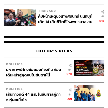
สอบปมขโมยปืนปู่ก่อเหตุ
THAILAND
คืบหน้าเหตุยิงเทพศิรินทร์ นนทบุรี
545
เด็ก 14 เสียชีวิตที่โรงพยาบาล สธ.
ยืนยันครูเสียชีวิต 5 ราย เจ็บ 22
ราย
EDITOR'S PICKS
POLITICS
มหากาพย์โกงข้อสอบท้องถิ่น ก่อน
570
เดินหน้าสู่จุดจบในสัปดาห์นี้
POLITICS
เส้นทางคดี 44 สส. ในชั้นศาลฎีกา
201
จะรู้ผลเมื่อไร