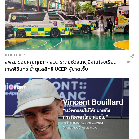
POLITICS
สพฉ. ขอบคุณทุกภาคส่วน ระดมช่วยเหตุยิงในโรงเรียน
...
เทพศิรินทร์ ย้ำดูแลสิทธิ UCEP ผู้บาดเจ็บ