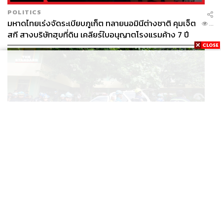
POLITICS
มหาดไทยเร่งจัดระเบียบภูเก็ต ทลายนอมินีต่างชาติ คุมเจ็ต
...
สกี สางบริษัทฮุบที่ดิน เคลียร์ใบอนุญาตโรงแรมค้าง 7 ปี
THAILAND
สรุปเหตุยิงในโรงเรียนจังหวัดนนทบุรี เสียชีวิตรวม 8 ราย
...
โฆษก ตร. เผยปมค้นประวัติคดีกราดยิงที่สหรัฐฯ